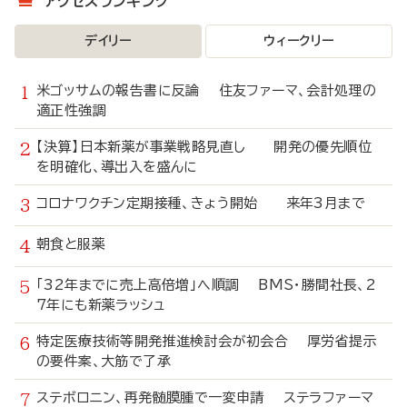
アクセスランキング
デイリー
ウィークリー
米ゴッサムの報告書に反論 住友ファーマ、会計処理の
適正性強調
【決算】日本新薬が事業戦略見直し 開発の優先順位
を明確化、導出入を盛んに
コロナワクチン定期接種、きょう開始 来年3月まで
朝食と服薬
「32年までに売上高倍増」へ順調 BMS・勝間社長、2
7年にも新薬ラッシュ
特定医療技術等開発推進検討会が初会合 厚労省提示
の要件案、大筋で了承
ステボロニン、再発髄膜腫で一変申請 ステラファーマ