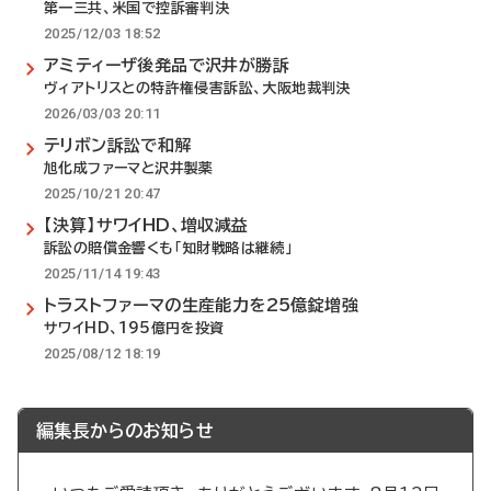
第一三共、米国で控訴審判決
2025/12/03 18:52
アミティーザ後発品で沢井が勝訴
ヴィアトリスとの特許権侵害訴訟、大阪地裁判決
2026/03/03 20:11
テリボン訴訟で和解
旭化成ファーマと沢井製薬
2025/10/21 20:47
【決算】サワイHD、増収減益
訴訟の賠償金響くも「知財戦略は継続」
2025/11/14 19:43
トラストファーマの生産能力を25億錠増強
サワイHD、195億円を投資
2025/08/12 18:19
編集長からのお知らせ