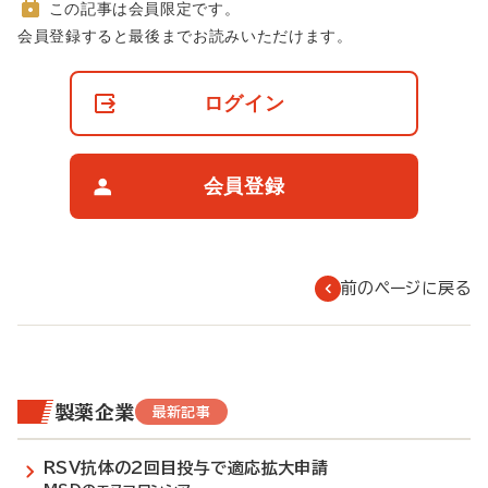
この記事は会員限定です。
非
会員登録すると最後までお読みいただけます。
会
員
の
ログイン
閲
覧
制
限
会員登録
に
つ
い
て
前のページに戻る
製薬企業
最新記事
RSV抗体の2回目投与で適応拡大申請