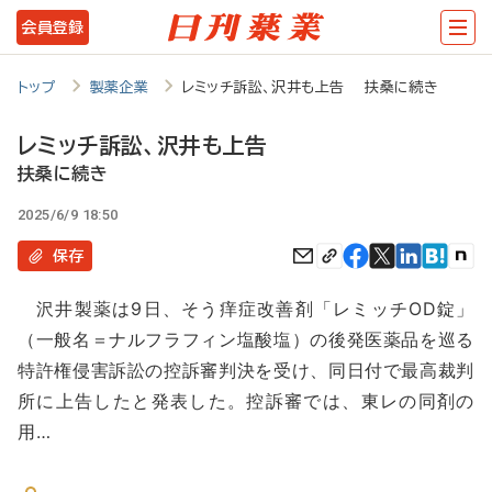
メ
会員登録
イ
ン
トップ
製薬企業
レミッチ訴訟、沢井も上告 扶桑に続き
コ
レミッチ訴訟、沢井も上告
ン
扶桑に続き
テ
2025/6/9 18:50
ン
保存
ツ
に
沢井製薬は9日、そう痒症改善剤「レミッチOD錠」
移
（一般名＝ナルフラフィン塩酸塩）の後発医薬品を巡る
動
特許権侵害訴訟の控訴審判決を受け、同日付で最高裁判
所に上告したと発表した。控訴審では、東レの同剤の
用…