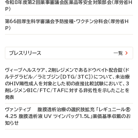
令和8年度第2回薬事審議会医薬品等安全対策部会（厚労省H
P）
第66回厚生科学審議会予防接種・ワクチン分科会（厚労省H
P）
プレスリリース
一覧
ヴィーブヘルスケア、2剤レジメンであるドウベイト配合錠（ド
ルテグラビル／ラミブジン［DTG/3TC］）について、未治療
のHIV陽性成人を対象とした初の直接比較試験において、3
剤レジメンBIC/FTC/TAFに対する非劣性を示したことを
発表
ヴァンティブ 腹膜透析治療の選択肢拡充 「レギュニール®
4.25 腹膜透析液 UV ツインバッグ1.5L」薬価基準収載のお
知らせ