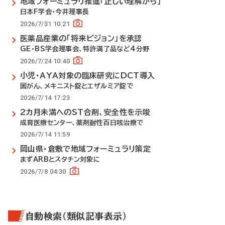
地域フォーミュラリ推進「正しい理解から」
日本F学会・今井理事長
2026/7/31 10:21
医薬品産業の「将来ビジョン」を承認
GE・BS学会理事会、特許満了品など4分野
2026/7/24 10:40
小児・AYA対象の臨床研究にDCT導入
国がん、メキニスト錠とエザルミア錠で
2026/7/14 17:23
2カ月未満へのST合剤、安全性を示唆
成育医療センター、薬剤耐性百日咳治療で
2026/7/14 11:59
岡山県・倉敷で地域フォーミュラリ策定
まずARBとスタチン対象に
2026/7/8 04:30
自動検索（類似記事表示）