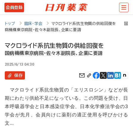
メ
会員登録
イ
ン
トップ
臨床・学会
マクロライド系抗生物質の供給回復を 国
病機構東京病院・佐々木副院長、企業に要請
コ
ン
マクロライド系抗生物質の供給回復を
テ
国病機構東京病院・佐々木副院長、企業に要請
ン
2025/6/13 04:30
ツ
保存
に
マクロライド系抗生物質の「エリスロシン」などが長
移
期にわたり供給不足になっている。この問題を受け、日
動
本呼吸器学会と日本感染症学会、日本化学療法学会の3
学会が先月、会員向けに薬剤の適正使用を呼びかける
文…