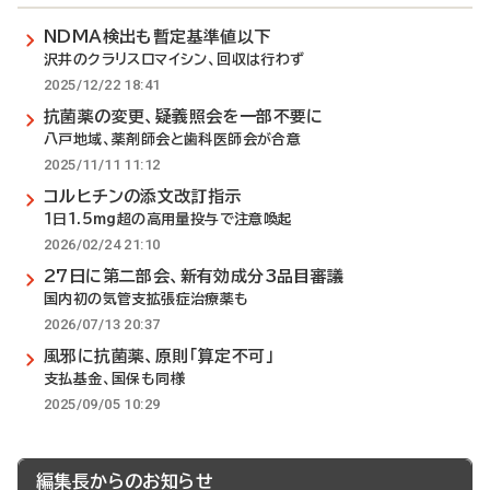
NDMA検出も暫定基準値以下
沢井のクラリスロマイシン、回収は行わず
2025/12/22 18:41
抗菌薬の変更、疑義照会を一部不要に
八戸地域、薬剤師会と歯科医師会が合意
2025/11/11 11:12
コルヒチンの添文改訂指示
1日1.5mg超の高用量投与で注意喚起
2026/02/24 21:10
27日に第二部会、新有効成分3品目審議
国内初の気管支拡張症治療薬も
2026/07/13 20:37
風邪に抗菌薬、原則「算定不可」
支払基金、国保も同様
2025/09/05 10:29
編集長からのお知らせ