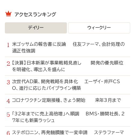
アクセスランキング
デイリー
ウィークリー
米ゴッサムの報告書に反論 住友ファーマ、会計処理の
適正性強調
【決算】日本新薬が事業戦略見直し 開発の優先順位
を明確化、導出入を盛んに
次世代AD薬、開発戦略を具体化 エーザイ・井戸CS
O、進行に応じたパイプライン構築
コロナワクチン定期接種、きょう開始 来年3月まで
「32年までに売上高倍増」へ順調 BMS・勝間社長、2
7年にも新薬ラッシュ
ステボロニン、再発髄膜腫で一変申請 ステラファーマ