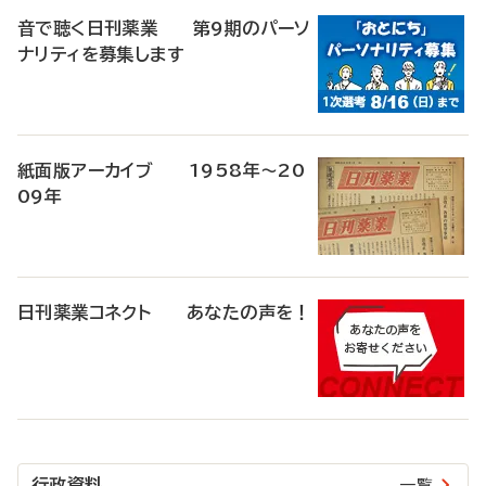
音で聴く日刊薬業 第9期のパーソ
ナリティを募集します
紙面版アーカイブ 1958年～20
09年
日刊薬業コネクト あなたの声を！
行政資料
一覧