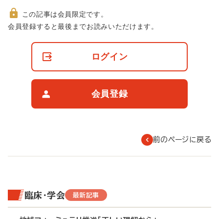
この記事は会員限定です。
非
会員登録すると最後までお読みいただけます。
会
員
の
ログイン
閲
覧
制
限
会員登録
に
つ
い
て
前のページに戻る
臨床・学会
最新記事