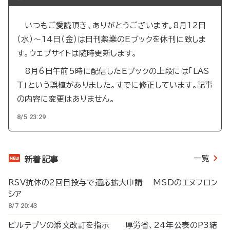
いつもご愛読頂き、ありがとうございます。8月12日
（水）～14日（金）は日刊薬業のEブックを休刊に致しま
す。ウェブサイトは随時更新します。
8月6日午前5時に配信したEブックの上段には「LAS
T」という誤植がありました。すでに修正しています。記事
の内容に変更はありません。
8/5 23:29
一覧
新着記事
RSV抗体の2回目投与で適応拡大申請 MSDのエヌフロン
シア
8/7 20:43
ビルテプソの添文改訂を指示 厚労省、24年公表のP3結