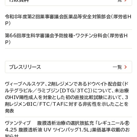
令和8年度第2回薬事審議会医薬品等安全対策部会（厚労省H
P）
第66回厚生科学審議会予防接種・ワクチン分科会（厚労省H
P）
プレスリリース
一覧
ヴィーブヘルスケア、2剤レジメンであるドウベイト配合錠（ド
ルテグラビル／ラミブジン［DTG/3TC］）について、未治療
のHIV陽性成人を対象とした初の直接比較試験において、3
剤レジメンBIC/FTC/TAFに対する非劣性を示したことを
発表
ヴァンティブ 腹膜透析治療の選択肢拡充 「レギュニール®
4.25 腹膜透析液 UV ツインバッグ1.5L」薬価基準収載のお
知らせ