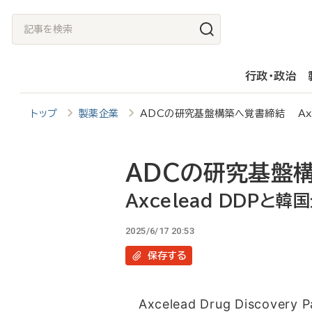
メ
記
イ
事
ン
を
行政・政治
コ
検
ン
索
トップ
製薬企業
ADCの研究基盤構築へ覚書締結 Axc
テ
ン
ツ
ADCの研究基盤
に
Axcelead DDPと韓
移
2025/6/17 20:53
動
保存
する
Axcelead Drug Discovery