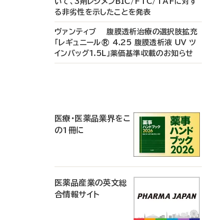
いて、3剤レジメンBIC/FTC/TAFに対す
る非劣性を示したことを発表
ヴァンティブ 腹膜透析治療の選択肢拡充
「レギュニール® 4.25 腹膜透析液 UV ツ
インバッグ1.5L」薬価基準収載のお知らせ
P
R
医療・医薬品業界をこ
の1冊に
医薬品産業の英文総
合情報サイト