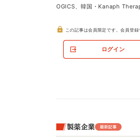
OGICS、韓国・Kanaph Ther
この記事は会員限定です。
会員登録
非
会
ログイン
員
の
閲
覧
制
限
に
つ
い
て
製薬企業
最新記事