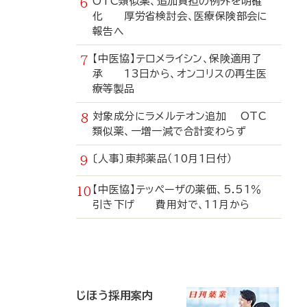
OTC類似薬、追加負担の例外を明確
化 厚労省検討会、医療保険部会に
報告へ
【中医協】テロメライシン、保険適用了
承 13日から、オンコリスの再生医
療等製品
対象成分にラメルテオン追加 OTC
類似薬、一増一減で合計変わらず
〔人事〕東邦薬品（10月1日付）
【中医協】テッペーザの薬価、5.51％
引き下げ 費用対で、11月から
寄
稿
じほう採用案内