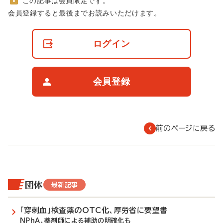
この記事は会員限定です。
非
会員登録すると最後までお読みいただけます。
会
員
の
ログイン
閲
覧
制
限
会員登録
に
つ
い
て
前のページに戻る
団体
最新記事
「穿刺血」検査薬のOTC化、厚労省に要望書
NPhA、薬剤師による補助の明確化も