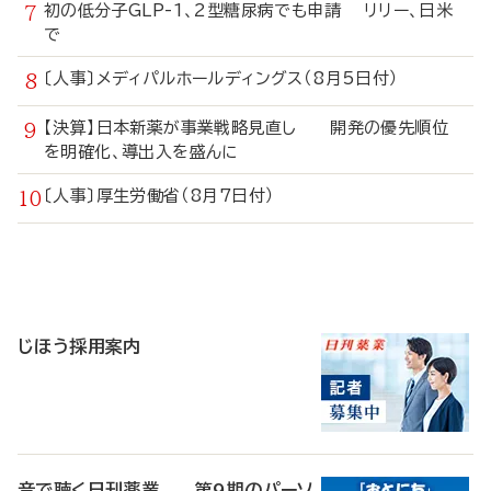
初の低分子GLP-1、2型糖尿病でも申請 リリー、日米
で
〔人事〕メディパルホールディングス（8月5日付）
【決算】日本新薬が事業戦略見直し 開発の優先順位
を明確化、導出入を盛んに
〔人事〕厚生労働省（8月7日付）
寄
稿
じほう採用案内
音で聴く日刊薬業 第9期のパーソ