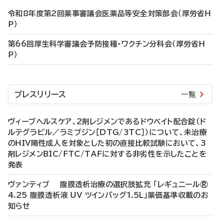
令和8年度第2回薬事審議会医薬品等安全対策部会（厚労省H
P）
第66回厚生科学審議会予防接種・ワクチン分科会（厚労省H
P）
プレスリリース
一覧
ヴィーブヘルスケア、2剤レジメンであるドウベイト配合錠（ド
ルテグラビル／ラミブジン［DTG/3TC］）について、未治療
のHIV陽性成人を対象とした初の直接比較試験において、3
剤レジメンBIC/FTC/TAFに対する非劣性を示したことを
発表
ヴァンティブ 腹膜透析治療の選択肢拡充 「レギュニール®
4.25 腹膜透析液 UV ツインバッグ1.5L」薬価基準収載のお
知らせ