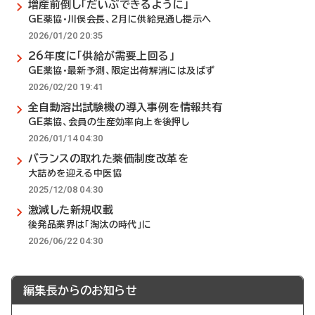
増産前倒し「だいぶできるように」
GE薬協・川俣会長、2月に供給見通し提示へ
2026/01/20 20:35
26年度に「供給が需要上回る」
GE薬協・最新予測、限定出荷解消には及ばず
2026/02/20 19:41
全自動溶出試験機の導入事例を情報共有
GE薬協、会員の生産効率向上を後押し
2026/01/14 04:30
バランスの取れた薬価制度改革を
大詰めを迎える中医協
2025/12/08 04:30
激減した新規収載
後発品業界は「淘汰の時代」に
2026/06/22 04:30
編集長からのお知らせ