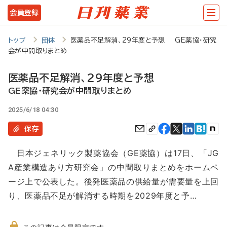
メ
会員登録
イ
ン
トップ
団体
医薬品不足解消、29年度と予想 GE薬協・研究
会が中間取りまとめ
コ
ン
医薬品不足解消、29年度と予想
テ
GE薬協・研究会が中間取りまとめ
ン
2025/6/18 04:30
ツ
保存
に
日本ジェネリック製薬協会（GE薬協）は17日、「JG
移
A産業構造あり方研究会」の中間取りまとめをホームペ
動
ージ上で公表した。後発医薬品の供給量が需要量を上回
り、医薬品不足が解消する時期を2029年度と予…