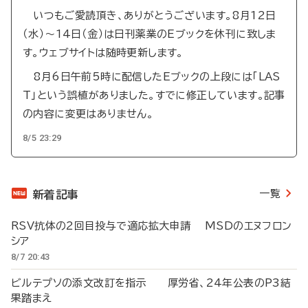
いつもご愛読頂き、ありがとうございます。8月12日
（水）～14日（金）は日刊薬業のEブックを休刊に致しま
す。ウェブサイトは随時更新します。
8月6日午前5時に配信したEブックの上段には「LAS
T」という誤植がありました。すでに修正しています。記事
の内容に変更はありません。
8/5 23:29
一覧
新着記事
RSV抗体の2回目投与で適応拡大申請 MSDのエヌフロン
シア
8/7 20:43
ビルテプソの添文改訂を指示 厚労省、24年公表のP3結
果踏まえ