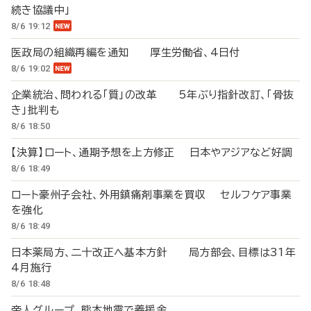
続き協議中」
8/6 19:12
医政局の組織再編を通知 厚生労働省、4日付
8/6 19:02
企業統治、問われる「質」の改革 5年ぶり指針改訂、「骨抜
き」批判も
8/6 18:50
【決算】ロート、通期予想を上方修正 日本やアジアなど好調
8/6 18:49
ロート豪州子会社、外用鎮痛剤事業を買収 セルフケア事業
を強化
8/6 18:49
日本薬局方、二十改正へ基本方針 局方部会、目標は31年
4月施行
8/6 18:48
帝人グループ、熊本地震で義援金