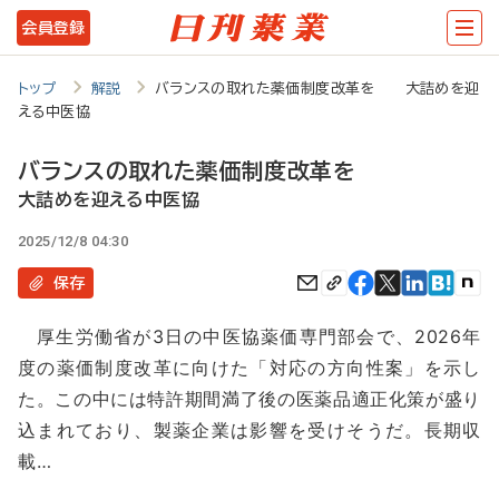
メ
会員登録
イ
ン
トップ
解説
バランスの取れた薬価制度改革を 大詰めを迎
える中医協
コ
ン
バランスの取れた薬価制度改革を
テ
大詰めを迎える中医協
ン
2025/12/8 04:30
ツ
保存
に
厚生労働省が3日の中医協薬価専門部会で、2026年
移
度の薬価制度改革に向けた「対応の方向性案」を示し
動
た。この中には特許期間満了後の医薬品適正化策が盛り
込まれており、製薬企業は影響を受けそうだ。長期収
載…