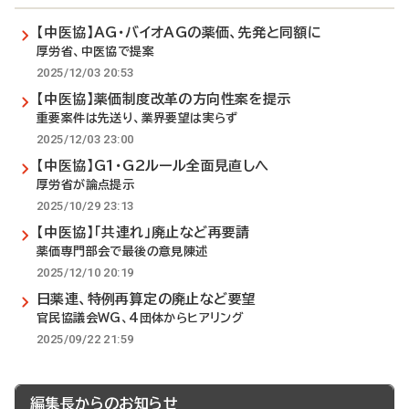
【中医協】AG・バイオAGの薬価、先発と同額に
厚労省、中医協で提案
2025/12/03 20:53
【中医協】薬価制度改革の方向性案を提示
重要案件は先送り、業界要望は実らず
2025/12/03 23:00
【中医協】G1・G2ルール全面見直しへ
厚労省が論点提示
2025/10/29 23:13
【中医協】「共連れ」廃止など再要請
薬価専門部会で最後の意見陳述
2025/12/10 20:19
日薬連、特例再算定の廃止など要望
官民協議会WG、4団体からヒアリング
2025/09/22 21:59
編集長からのお知らせ