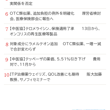
実関係を否定
OTC類似薬、追加負担の例外を明確化 厚労省検討
会、医療保険部会に報告へ
【中医協】テロメライシン、保険適用了承 13日から、
オンコリスの再生医療等製品
対象成分にラメルテオン追加 OTC類似薬、一増一減
で合計変わらず
【中医協】テッペーザの薬価、5.51％引き下げ 費用
対で、11月から
ITP治療薬ウェイリズ、QOL改善にも期待 阪大加藤
教授、サノフィセミナーで
寄
稿