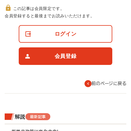
この記事は会員限定です。
非
会員登録すると最後までお読みいただけます。
会
員
の
ログイン
閲
覧
制
限
会員登録
に
つ
い
て
前のページに戻る
解説
最新記事