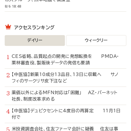
8/6 18:48
アクセスランキング
デイリー
ウィークリー
CES省略、品質起点の開発に発想転換を PMDA・
栗林審査役、製販後データの発信も要請
【中医協】新薬10成分13品目、13日に収載へ サノ
フィのサークリサ皮下注など
薬価以外によるMFN対応は「困難」 AZ・バーネット
社長、制度改革求める
【中医協】デュピクセントに4度目の再算定 11月1日
付で
米投資調査会社、住友ファーマ会計に疑義 住友は事