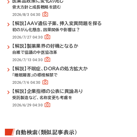
医薬品政策に変化の兆し
骨太方針と成長戦略を読む
2026/8/3 04:30
【解説】AAV遺伝子薬、挿入変異問題を探る
初のがん化懸念、因果関係や影響は？
2026/7/27 04:30
【解説】製薬業界の好機となるか
自維で協議の中医協改革
2026/7/13 04:30
【解説】不眠症、DORAの処方拡大か
「睡眠障害」の標榜解禁で
2026/7/6 04:30
【解説】企業指標の公表に異論あり
受託製造など、名称変更も考慮を
2026/6/29 04:30
自動検索（類似記事表示）