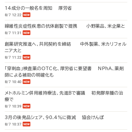
14成分の一般名を周知 厚労省
8/7 12:22
線維性炎症性疾患の抗体創製で提携 小野薬品、米企業と
8/7 11:31
創薬研究推進へ、共同契約を締結 中外製薬、米カリフォル
ニア大と
8/7 11:22
「穿刺血」検査薬のOTC化、厚労省に要望書 NPhA、薬剤
師による補助の明確化も
8/7 10:40
メトホルミン併用維持療法、先進Bで審議 初発膠芽腫の治
療で
8/7 10:39
3月の後発品シェア、90.4％に微減 協会けんぽ
8/7 10:37