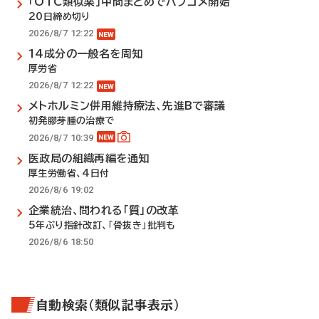
「OTC類似薬」中間まとめでパブコメ開始
20日締め切り
2026/8/7 12:22
14成分の一般名を周知
厚労省
2026/8/7 12:22
メトホルミン併用維持療法、先進Bで審議
初発膠芽腫の治療で
2026/8/7 10:39
医政局の組織再編を通知
厚生労働省、4日付
2026/8/6 19:02
企業統治、問われる「質」の改革
5年ぶり指針改訂、「骨抜き」批判も
2026/8/6 18:50
自動検索（類似記事表示）