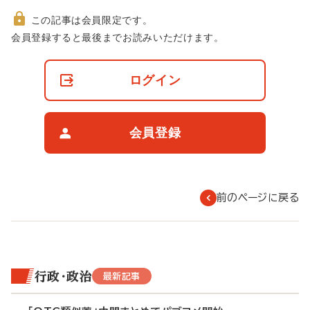
この記事は会員限定です。
非
会員登録すると最後までお読みいただけます。
会
員
の
ログイン
閲
覧
制
限
会員登録
に
つ
い
て
前のページに戻る
行政・政治
最新記事