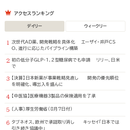
アクセスランキング
デイリー
ウィークリー
次世代AD薬、開発戦略を具体化 エーザイ・井戸CS
O、進行に応じたパイプライン構築
初の低分子GLP-1、2型糖尿病でも申請 リリー、日米
で
【決算】日本新薬が事業戦略見直し 開発の優先順位
を明確化、導出入を盛んに
【中医協】医療機器3製品の保険適用を了承
〔人事〕厚生労働省（8月7日付）
タブネオス、欧州で承認取り消し キッセイ「日本では
引き続き協議中」