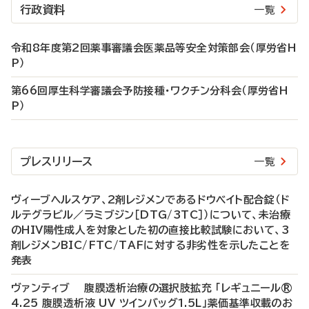
行政資料
一覧
令和8年度第2回薬事審議会医薬品等安全対策部会（厚労省H
P）
第66回厚生科学審議会予防接種・ワクチン分科会（厚労省H
P）
プレスリリース
一覧
ヴィーブヘルスケア、2剤レジメンであるドウベイト配合錠（ド
ルテグラビル／ラミブジン［DTG/3TC］）について、未治療
のHIV陽性成人を対象とした初の直接比較試験において、3
剤レジメンBIC/FTC/TAFに対する非劣性を示したことを
発表
ヴァンティブ 腹膜透析治療の選択肢拡充 「レギュニール®
4.25 腹膜透析液 UV ツインバッグ1.5L」薬価基準収載のお