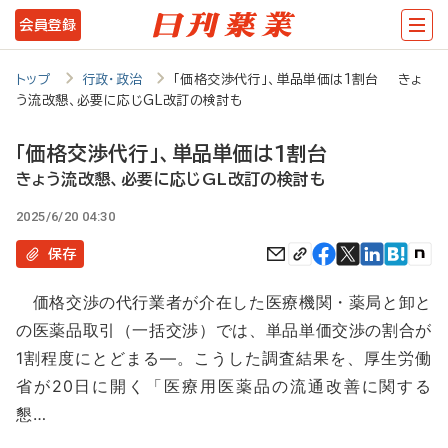
メ
会員登録
イ
ン
トップ
行政・政治
「価格交渉代行」、単品単価は1割台 きょ
う流改懇、必要に応じGL改訂の検討も
コ
ン
「価格交渉代行」、単品単価は1割台
テ
きょう流改懇、必要に応じGL改訂の検討も
ン
2025/6/20 04:30
ツ
保存
に
価格交渉の代行業者が介在した医療機関・薬局と卸と
移
の医薬品取引（一括交渉）では、単品単価交渉の割合が
動
1割程度にとどまる―。こうした調査結果を、厚生労働
省が20日に開く「医療用医薬品の流通改善に関する
懇…