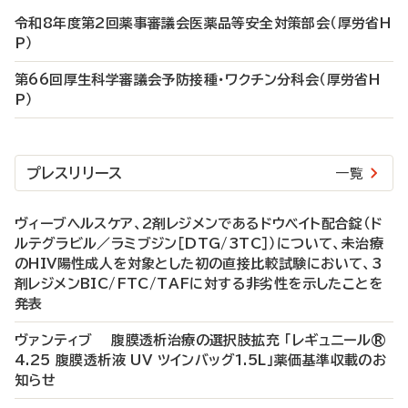
令和8年度第2回薬事審議会医薬品等安全対策部会（厚労省H
P）
第66回厚生科学審議会予防接種・ワクチン分科会（厚労省H
P）
プレスリリース
一覧
ヴィーブヘルスケア、2剤レジメンであるドウベイト配合錠（ド
ルテグラビル／ラミブジン［DTG/3TC］）について、未治療
のHIV陽性成人を対象とした初の直接比較試験において、3
剤レジメンBIC/FTC/TAFに対する非劣性を示したことを
発表
ヴァンティブ 腹膜透析治療の選択肢拡充 「レギュニール®
4.25 腹膜透析液 UV ツインバッグ1.5L」薬価基準収載のお
知らせ