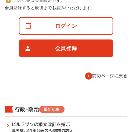
この記事は会員限定です。
非
会員登録すると最後までお読みいただけます。
会
員
の
ログイン
閲
覧
制
限
会員登録
に
つ
い
て
前のページに戻る
行政・政治
最新記事
ビルテプソの添文改訂を指示
厚労省、24年公表のP3結果踏まえ