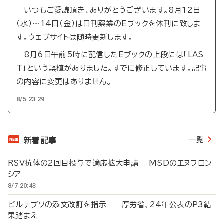
いつもご愛読頂き、ありがとうございます。8月12日
（水）～14日（金）は日刊薬業のEブックを休刊に致しま
す。ウェブサイトは随時更新します。
8月6日午前5時に配信したEブックの上段には「LAS
T」という誤植がありました。すでに修正しています。記事
の内容に変更はありません。
8/5 23:29
一覧
新着記事
RSV抗体の2回目投与で適応拡大申請 MSDのエヌフロン
シア
8/7 20:43
ビルテプソの添文改訂を指示 厚労省、24年公表のP3結
果踏まえ