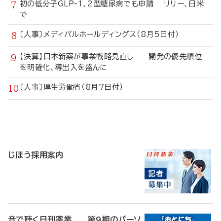
初の低分子GLP-1、2型糖尿病でも申請 リリー、日米
で
〔人事〕メディパルホールディングス（8月5日付）
【決算】日本新薬が事業戦略見直し 開発の優先順位
を明確化、導出入を盛んに
〔人事〕厚生労働省（8月7日付）
寄
稿
じほう採用案内
音で聴く日刊薬業 第9期のパーソ