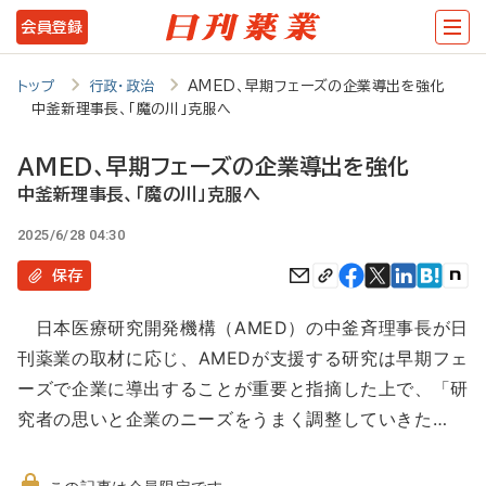
メ
会員登録
イ
ン
トップ
行政・政治
AMED、早期フェーズの企業導出を強化
中釜新理事長、「魔の川」克服へ
コ
ン
AMED、早期フェーズの企業導出を強化
テ
中釜新理事長、「魔の川」克服へ
ン
2025/6/28 04:30
ツ
保存
に
日本医療研究開発機構（AMED）の中釜斉理事長が日
移
刊薬業の取材に応じ、AMEDが支援する研究は早期フェ
動
ーズで企業に導出することが重要と指摘した上で、「研
究者の思いと企業のニーズをうまく調整していきた…