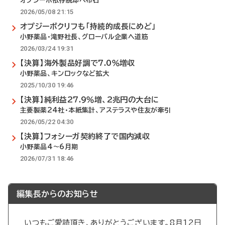
オプジーボ依存脱却へ布石
2026/05/08 21:15
オプジーボクリフも「持続的成長にめど」
小野薬品・滝野社長、グローバル企業へ道筋
2026/03/24 19:31
【決算】海外製品好調で7.0％増収
小野薬品、キンロックなど拡大
2025/10/30 19:46
【決算】純利益27.9％増、2兆円の大台に
主要製薬24社・本紙集計、アステラスや住友が牽引
2026/05/22 04:30
【決算】フォシーガ契約終了で国内減収
小野薬品4～6月期
2026/07/31 18:46
編集長からのお知らせ
いつもご愛読頂き、ありがとうございます。8月12日