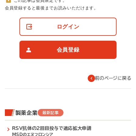
この記事は会員限定です。
非
会員登録すると最後までお読みいただけます。
会
員
の
ログイン
閲
覧
制
限
会員登録
に
つ
い
て
前のページに戻る
製薬企業
最新記事
RSV抗体の2回目投与で適応拡大申請
MSDのエヌフロンシア