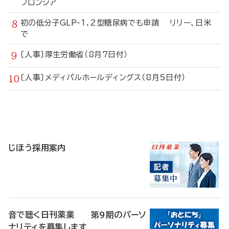
フロンシア
初の低分子GLP-1、2型糖尿病でも申請 リリー、日米
で
〔人事〕厚生労働省（8月7日付）
〔人事〕メディパルホールディングス（8月5日付）
寄
稿
じほう採用案内
音で聴く日刊薬業 第9期のパーソ
ナリティを募集します