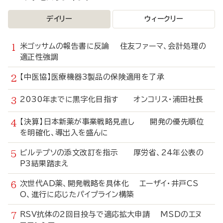
デイリー
ウィークリー
米ゴッサムの報告書に反論 住友ファーマ、会計処理の
適正性強調
【中医協】医療機器3製品の保険適用を了承
2030年までに黒字化目指す オンコリス・浦田社長
【決算】日本新薬が事業戦略見直し 開発の優先順位
を明確化、導出入を盛んに
ビルテプソの添文改訂を指示 厚労省、24年公表の
P3結果踏まえ
次世代AD薬、開発戦略を具体化 エーザイ・井戸CS
O、進行に応じたパイプライン構築
RSV抗体の2回目投与で適応拡大申請 MSDのエヌ