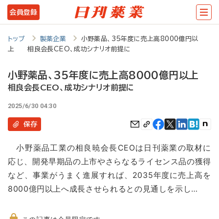
メ
会員登録
イ
ン
トップ
製薬企業
小野薬品、35年度に売上高8000億円以
上 相良会長CEO、成功シナリオ前提に
コ
ン
小野薬品、35年度に売上高8000億円以上
テ
相良会長CEO、成功シナリオ前提に
ン
2025/6/30 04:30
ツ
保存
に
小野薬品工業の相良暁会長CEOは日刊薬業の取材に
移
応じ、開発早期品の上市やさらなるライセンス品の獲得
動
など、事業がうまく進展すれば、2035年度に売上高を
8000億円以上へ成長させられるとの見通しを示し…