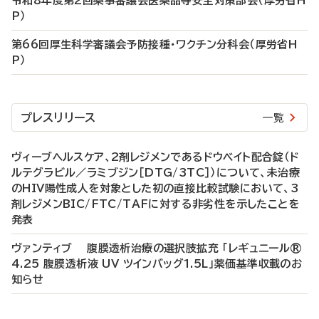
令和8年度第2回薬事審議会医薬品等安全対策部会（厚労省H
P）
第66回厚生科学審議会予防接種・ワクチン分科会（厚労省H
P）
プレスリリース
一覧
ヴィーブヘルスケア、2剤レジメンであるドウベイト配合錠（ド
ルテグラビル／ラミブジン［DTG/3TC］）について、未治療
のHIV陽性成人を対象とした初の直接比較試験において、3
剤レジメンBIC/FTC/TAFに対する非劣性を示したことを
発表
ヴァンティブ 腹膜透析治療の選択肢拡充 「レギュニール®
4.25 腹膜透析液 UV ツインバッグ1.5L」薬価基準収載のお
知らせ