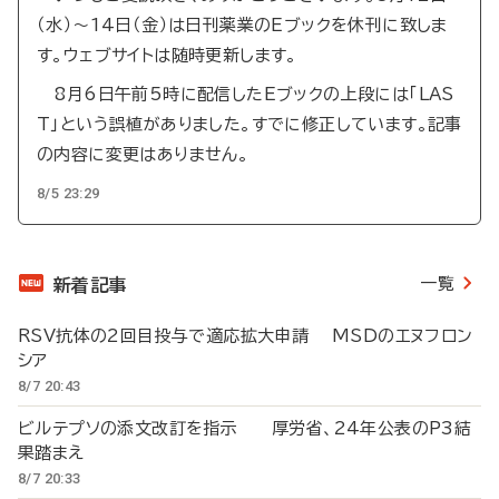
（水）～14日（金）は日刊薬業のEブックを休刊に致しま
す。ウェブサイトは随時更新します。
8月6日午前5時に配信したEブックの上段には「LAS
T」という誤植がありました。すでに修正しています。記事
の内容に変更はありません。
8/5 23:29
一覧
新着記事
RSV抗体の2回目投与で適応拡大申請 MSDのエヌフロン
シア
8/7 20:43
ビルテプソの添文改訂を指示 厚労省、24年公表のP3結
果踏まえ
8/7 20:33