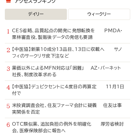
アクセスランキング
デイリー
ウィークリー
CES省略、品質起点の開発に発想転換を PMDA・
栗林審査役、製販後データの発信も要請
【中医協】新薬10成分13品目、13日に収載へ サノ
フィのサークリサ皮下注など
薬価以外によるMFN対応は「困難」 AZ・バーネット
社長、制度改革求める
【中医協】デュピクセントに4度目の再算定 11月1日
付で
米投資調査会社、住友ファーマ会計に疑義 住友は事
実関係を否定
OTC類似薬、追加負担の例外を明確化 厚労省検討
会、医療保険部会に報告へ