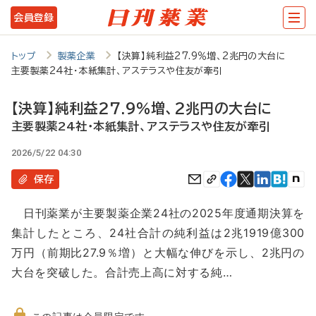
メ
会員登録
イ
ン
トップ
製薬企業
【決算】純利益27.9％増、2兆円の大台に
主要製薬24社・本紙集計、アステラスや住友が牽引
コ
ン
【決算】純利益27.9％増、2兆円の大台に
テ
主要製薬24社・本紙集計、アステラスや住友が牽引
ン
2026/5/22 04:30
ツ
保存
に
日刊薬業が主要製薬企業24社の2025年度通期決算を
移
集計したところ、24社合計の純利益は2兆1919億300
動
万円（前期比27.9％増）と大幅な伸びを示し、2兆円の
大台を突破した。合計売上高に対する純…