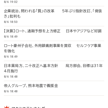
8/6 19:02
企業統治、問われる「質」の改革 5年ぶり指針改訂、「骨抜
き」批判も
8/6 18:50
【決算】ロート、通期予想を上方修正 日本やアジアなど好調
8/6 18:49
ロート豪州子会社、外用鎮痛剤事業を買収 セルフケア事業
を強化
8/6 18:49
日本薬局方、二十改正へ基本方針 局方部会、目標は31年
4月施行
8/6 18:48
帝人グループ、熊本地震で義援金
8/6 18:48