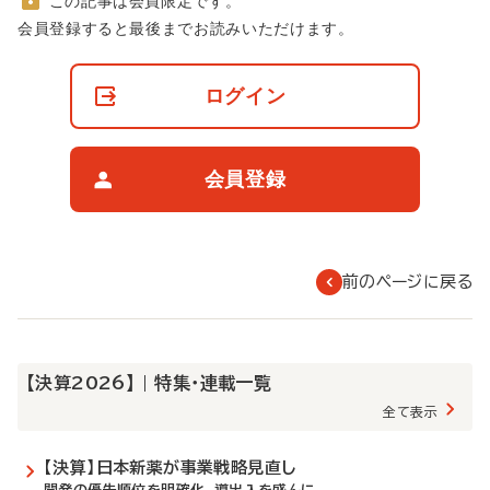
この記事は会員限定です。
非
会員登録すると最後までお読みいただけます。
会
員
の
ログイン
閲
覧
制
限
会員登録
に
つ
い
て
前のページに戻る
【決算2026】 | 特集・連載一覧
全て表示
【決算】日本新薬が事業戦略見直し