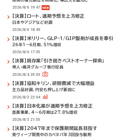
開発の優先順位を明確化、導出入を盛んに
2026/8/6 19:47
【決算】ロート、通期予想を上方修正
日本やアジアなど好調
2026/8/6 18:49
【決算】米リリー、GLP-1/GIP製剤が成長を牽引
26年1～6月期、51％増収
2026/8/6 17:35
【決算】既存薬「引き続きベストオーナー探索」
帝人・嶋井グループ執行役員
2026/8/4 20:03
【決算】協和キリン、研開費減で大幅増益
主力品好調、円安も押し上げ要因に
2026/8/3 22:04
【決算】日本化薬が通期予想を上方修正
医薬事業、4～6月期は27.8％増収
2026/8/3 21:55
【決算】2047年まで保護期間延長目指す
英ヴィーブ開発中のカベヌバ年3回投与製剤