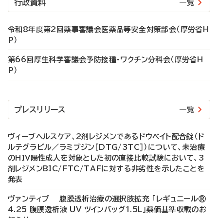
行政資料
一覧
令和8年度第2回薬事審議会医薬品等安全対策部会（厚労省H
P）
第66回厚生科学審議会予防接種・ワクチン分科会（厚労省H
P）
プレスリリース
一覧
ヴィーブヘルスケア、2剤レジメンであるドウベイト配合錠（ド
ルテグラビル／ラミブジン［DTG/3TC］）について、未治療
のHIV陽性成人を対象とした初の直接比較試験において、3
剤レジメンBIC/FTC/TAFに対する非劣性を示したことを
発表
ヴァンティブ 腹膜透析治療の選択肢拡充 「レギュニール®
4.25 腹膜透析液 UV ツインバッグ1.5L」薬価基準収載のお