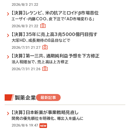
2026/8/3 21:22
【決算】レケンビ、米の抗アミロイドβ市場首位
エーザイ・内藤COO、皮下注で「AD市場変わる」
2026/8/3 21:22
【決算】35年に売上高3兆5000億円目指す
大塚HD、成長期待の8品目などで
2026/7/31 21:27
【決算】第一三共、通期純利益予想を下方修正
法人税増加で、売上高は上方修正
2026/7/31 21:26
製薬企業
最新記事
【決算】日本新薬が事業戦略見直し
開発の優先順位を明確化、導出入を盛んに
2026/8/6 19:47