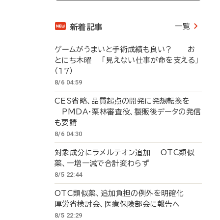
一覧
新着記事
ゲームがうまいと手術成績も良い？ お
とにち木曜 「見えない仕事が命を支える」
（17）
8/6 04:59
CES省略、品質起点の開発に発想転換を
PMDA・栗林審査役、製販後データの発信
も要請
8/6 04:30
対象成分にラメルテオン追加 OTC類似
薬、一増一減で合計変わらず
8/5 22:44
OTC類似薬、追加負担の例外を明確化
厚労省検討会、医療保険部会に報告へ
8/5 22:29