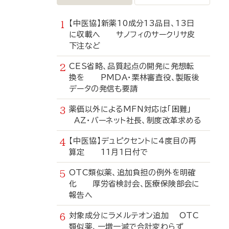
【中医協】新薬10成分13品目、13日
に収載へ サノフィのサークリサ皮
下注など
CES省略、品質起点の開発に発想転
換を PMDA・栗林審査役、製販後
データの発信も要請
薬価以外によるMFN対応は「困難」
AZ・バーネット社長、制度改革求める
【中医協】デュピクセントに4度目の再
算定 11月1日付で
OTC類似薬、追加負担の例外を明確
化 厚労省検討会、医療保険部会に
報告へ
対象成分にラメルテオン追加 OTC
類似薬、一増一減で合計変わらず