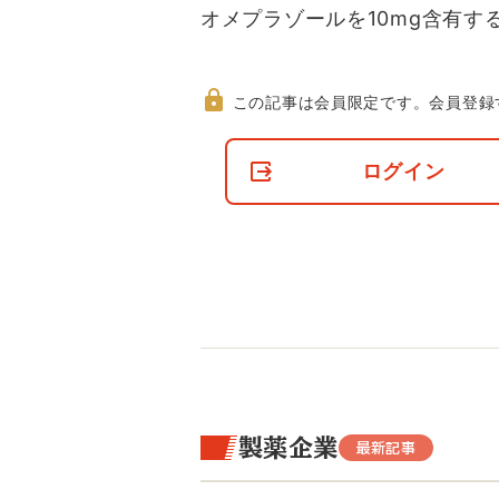
オメプラゾールを10mg含有す
この記事は会員限定です。
会員登録
非
会
ログイン
員
の
閲
覧
制
限
に
つ
い
て
製薬企業
最新記事