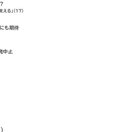
？
える」（17）
善にも期待
発中止
）