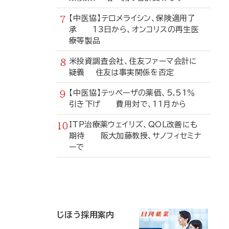
【中医協】テロメライシン、保険適用了
承 13日から、オンコリスの再生医
療等製品
米投資調査会社、住友ファーマ会計に
疑義 住友は事実関係を否定
【中医協】テッペーザの薬価、5.51％
引き下げ 費用対で、11月から
ITP治療薬ウェイリズ、QOL改善にも
期待 阪大加藤教授、サノフィセミナ
ーで
寄
稿
じほう採用案内