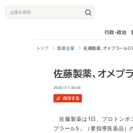
メ
記
イ
事
ン
を
行政・政治
コ
検
ン
索
トップ
製薬企業
佐藤製薬、オメプラールO
テ
ン
ツ
佐藤製薬、オメプ
に
2025/7/1 20:03
移
保存
する
動
佐藤製薬は1日、プロトンポン
プラールS」（要指導医薬品）