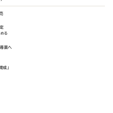
売
定
占める
指導薬へ
賛成」