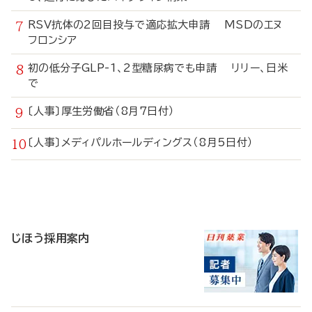
RSV抗体の2回目投与で適応拡大申請 MSDのエヌ
フロンシア
初の低分子GLP-1、2型糖尿病でも申請 リリー、日米
で
〔人事〕厚生労働省（8月7日付）
〔人事〕メディパルホールディングス（8月5日付）
寄
稿
じほう採用案内