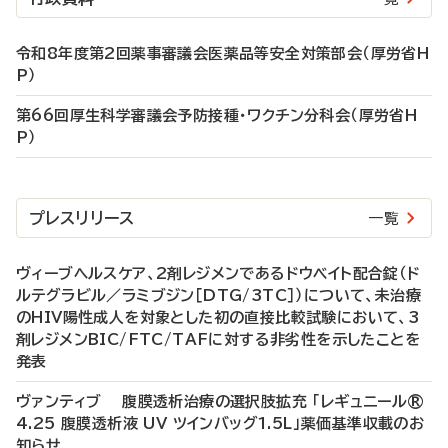
令和8年度第2回薬事審議会医薬品等安全対策部会（厚労省H
P）
第66回厚生科学審議会予防接種・ワクチン分科会（厚労省H
P）
プレスリリース
一覧
ヴィーブヘルスケア、2剤レジメンであるドウベイト配合錠（ド
ルテグラビル／ラミブジン［DTG/3TC］）について、未治療
のHIV陽性成人を対象とした初の直接比較試験において、3
剤レジメンBIC/FTC/TAFに対する非劣性を示したことを
発表
ヴァンティブ 腹膜透析治療の選択肢拡充 「レギュニール®
4.25 腹膜透析液 UV ツインバッグ1.5L」薬価基準収載のお
知らせ