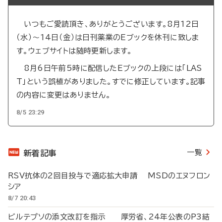
いつもご愛読頂き、ありがとうございます。8月12日
（水）～14日（金）は日刊薬業のEブックを休刊に致しま
す。ウェブサイトは随時更新します。
8月6日午前5時に配信したEブックの上段には「LAS
T」という誤植がありました。すでに修正しています。記事
の内容に変更はありません。
8/5 23:29
一覧
新着記事
RSV抗体の2回目投与で適応拡大申請 MSDのエヌフロン
シア
8/7 20:43
ビルテプソの添文改訂を指示 厚労省、24年公表のP3結