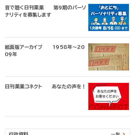
音で聴く日刊薬業 第9期のパーソ
ナリティを募集します
紙面版アーカイブ 1958年～20
09年
日刊薬業コネクト あなたの声を！
行政資料
一覧