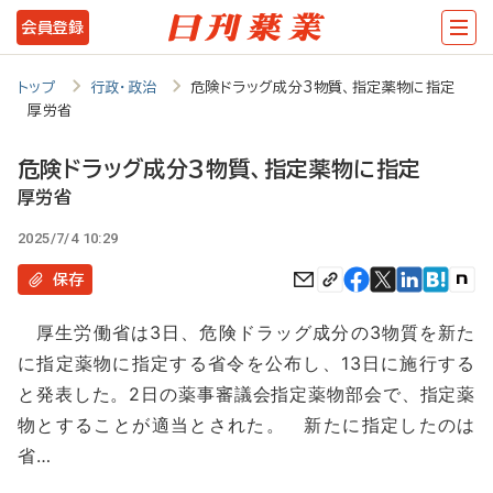
メ
会員登録
イ
ン
トップ
行政・政治
危険ドラッグ成分3物質、指定薬物に指定
厚労省
コ
ン
危険ドラッグ成分3物質、指定薬物に指定
テ
厚労省
ン
2025/7/4 10:29
ツ
保存
に
厚生労働省は3日、危険ドラッグ成分の3物質を新た
移
に指定薬物に指定する省令を公布し、13日に施行する
動
と発表した。2日の薬事審議会指定薬物部会で、指定薬
物とすることが適当とされた。 新たに指定したのは
省…