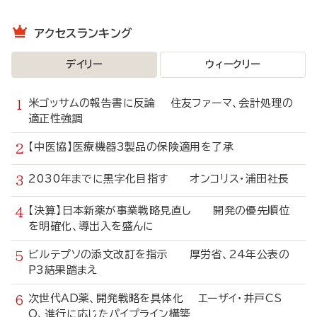
アクセスランキング
デイリー
ウィークリー
米ゴッサムの報告書に反論 住友ファーマ、会計処理の
適正性強調
【中医協】医療機器3製品の保険適用を了承
2030年までに黒字化目指す オンコリス・浦田社長
【決算】日本新薬が事業戦略見直し 開発の優先順位
を明確化、導出入を盛んに
ビルテプソの添文改訂を指示 厚労省、24年公表の
P3結果踏まえ
次世代AD薬、開発戦略を具体化 エーザイ・井戸CS
O、進行に応じたパイプライン構築