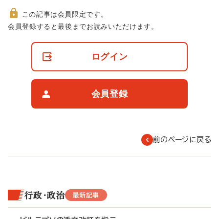
この記事は会員限定です。
非
会員登録すると最後までお読みいただけます。
会
員
の
ログイン
閲
覧
制
限
会員登録
に
つ
い
て
前のページに戻る
行政・政治
最新記事