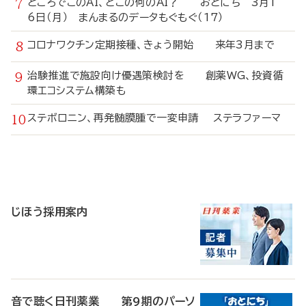
ところでこのAI、どこの何のAI？ おとにち 3月1
6日（月） まんまるのデータもぐもぐ（17）
コロナワクチン定期接種、きょう開始 来年3月まで
治験推進で施設向け優遇策検討を 創薬WG、投資循
環エコシステム構築も
ステボロニン、再発髄膜腫で一変申請 ステラファーマ
寄
稿
じほう採用案内
音で聴く日刊薬業 第9期のパーソ