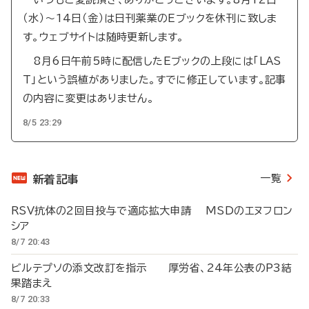
（水）～14日（金）は日刊薬業のEブックを休刊に致しま
す。ウェブサイトは随時更新します。
8月6日午前5時に配信したEブックの上段には「LAS
T」という誤植がありました。すでに修正しています。記事
の内容に変更はありません。
8/5 23:29
一覧
新着記事
RSV抗体の2回目投与で適応拡大申請 MSDのエヌフロン
シア
8/7 20:43
ビルテプソの添文改訂を指示 厚労省、24年公表のP3結
果踏まえ
8/7 20:33