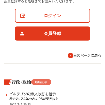
非
会員登録すると最後までお読みいただけます。
会
員
の
ログイン
閲
覧
制
限
会員登録
に
つ
い
て
前のページに戻る
行政・政治
最新記事
ビルテプソの添文改訂を指示
厚労省、24年公表のP3結果踏まえ
2026/8/7 20:33