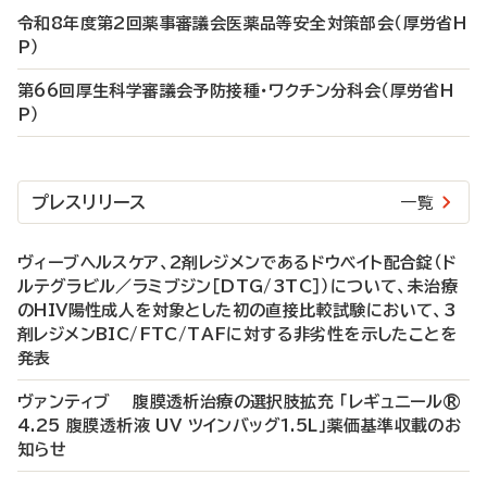
令和8年度第2回薬事審議会医薬品等安全対策部会（厚労省H
P）
第66回厚生科学審議会予防接種・ワクチン分科会（厚労省H
P）
プレスリリース
一覧
ヴィーブヘルスケア、2剤レジメンであるドウベイト配合錠（ド
ルテグラビル／ラミブジン［DTG/3TC］）について、未治療
のHIV陽性成人を対象とした初の直接比較試験において、3
剤レジメンBIC/FTC/TAFに対する非劣性を示したことを
発表
ヴァンティブ 腹膜透析治療の選択肢拡充 「レギュニール®
4.25 腹膜透析液 UV ツインバッグ1.5L」薬価基準収載のお
知らせ