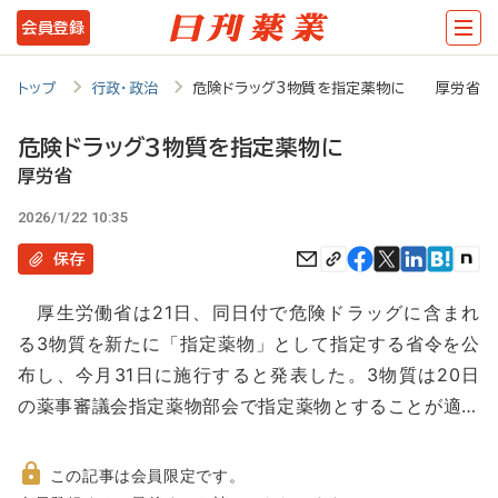
メ
会員登録
イ
ン
トップ
行政・政治
危険ドラッグ3物質を指定薬物に 厚労省
コ
危険ドラッグ3物質を指定薬物に
ン
厚労省
テ
2026/1/22 10:35
ン
保存
ツ
に
厚生労働省は21日、同日付で危険ドラッグに含まれ
移
る3物質を新たに「指定薬物」として指定する省令を公
動
布し、今月31日に施行すると発表した。3物質は20日
の薬事審議会指定薬物部会で指定薬物とすることが適…
この記事は会員限定です。