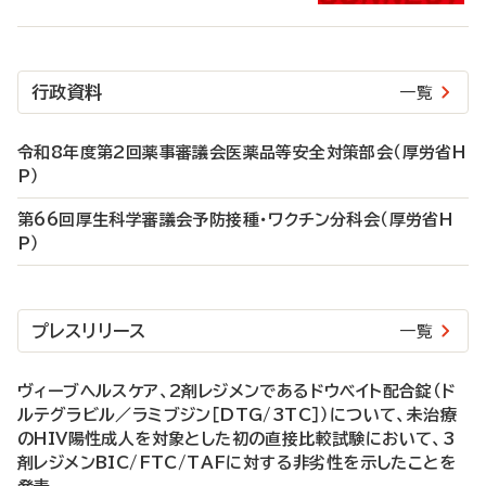
行政資料
一覧
令和8年度第2回薬事審議会医薬品等安全対策部会（厚労省H
P）
第66回厚生科学審議会予防接種・ワクチン分科会（厚労省H
P）
プレスリリース
一覧
ヴィーブヘルスケア、2剤レジメンであるドウベイト配合錠（ド
ルテグラビル／ラミブジン［DTG/3TC］）について、未治療
のHIV陽性成人を対象とした初の直接比較試験において、3
剤レジメンBIC/FTC/TAFに対する非劣性を示したことを