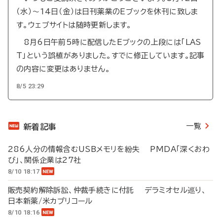
（水）～14日（金）は日刊薬業のEブックを休刊に致しま
す。ウェブサイトは随時更新します。
8月6日午前5時に配信したEブックの上段には「LAS
T」という誤植がありました。すでに修正しています。記事
の内容に変更はありません。
8/5 23:29
一覧
新着記事
286人分の情報含むUSBメモリを紛失 PMDA「深くおわ
び」、関係企業は27社
8/10 18:17
販売契約解除訴訟、仲裁手続きに付託 デラミオセル巡り、
日本新薬/米カプリコール
8/10 18:16