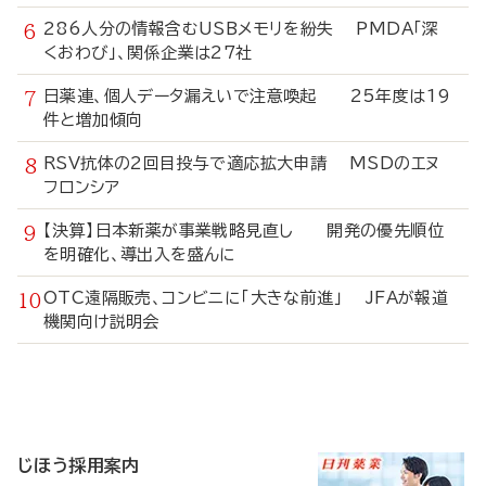
286人分の情報含むUSBメモリを紛失 PMDA「深
くおわび」、関係企業は27社
日薬連、個人データ漏えいで注意喚起 25年度は19
件と増加傾向
RSV抗体の2回目投与で適応拡大申請 MSDのエヌ
フロンシア
【決算】日本新薬が事業戦略見直し 開発の優先順位
を明確化、導出入を盛んに
OTC遠隔販売、コンビニに「大きな前進」 JFAが報道
機関向け説明会
寄
稿
じほう採用案内