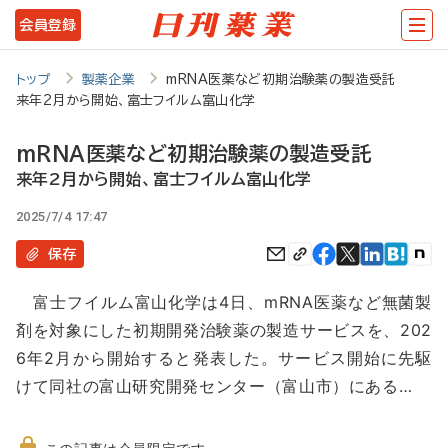
メ
会員登録
イ
ン
トップ
製薬企業
mRNA医薬など初期治験薬の製造受託
来年2月から開始、富士フイルム富山化学
コ
ン
mRNA医薬など初期治験薬の製造受託
テ
来年2月から開始、富士フイルム富山化学
ン
2025/7/4 17:47
ツ
保存
に
富士フイルム富山化学は4日、mRNA医薬など無菌製
移
剤を対象にした初期開発治験薬の製造サービスを、202
動
6年2月から開始すると発表した。サービス開始に先駆
けて同社の富山研究開発センター（富山市）にある…