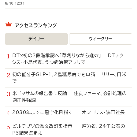
8/10 12:31
アクセスランキング
デイリー
ウィークリー
DTx初の2段階承認へ「草刈りながら進む」 DTアク
シス・小島代表、うつ病治療アプリで
初の低分子GLP-1、2型糖尿病でも申請 リリー、日米
で
米ゴッサムの報告書に反論 住友ファーマ、会計処理の
適正性強調
2030年までに黒字化目指す オンコリス・浦田社長
ビルテプソの添文改訂を指示 厚労省、24年公表の
P3結果踏まえ