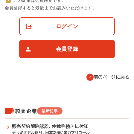
この記事は会員限定です。
非
会員登録すると最後までお読みいただけます。
会
員
の
ログイン
閲
覧
制
限
会員登録
に
つ
い
て
前のページに戻る
製薬企業
最新記事
販売契約解除訴訟、仲裁手続きに付託
デラミオセル巡り、日本新薬/米カプリコール