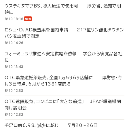
ウステキヌマブBS、導入療法で使用可 厚労省、通知で明
確に
8/10 18:16
ロシュ・D、AD検査薬を国内申請 217位リン酸化タウタン
パクを血漿で測定
8/10 14:26
フォーミュラリ推進へ安定供給を依頼 学会から後発品各社
に
8/10 13:43
OTC緊急避妊薬販売、全国1万5969店舗に 厚労省・今
月3日時点、6月から1381店舗増
8/10 12:33
OTC遠隔販売、コンビニに「大きな前進」 JFAが報道機関
向け説明会
8/10 12:32
手足口病6.98、減少に転じ 7月20～26日