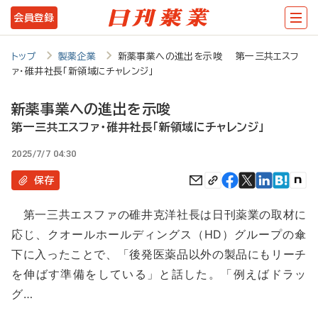
メ
会員登録
イ
ン
トップ
製薬企業
新薬事業への進出を示唆 第一三共エスフ
ァ・碓井社長「新領域にチャレンジ」
コ
ン
新薬事業への進出を示唆
テ
第一三共エスファ・碓井社長「新領域にチャレンジ」
ン
2025/7/7 04:30
ツ
保存
に
第一三共エスファの碓井克洋社長は日刊薬業の取材に
移
応じ、クオールホールディングス（HD）グループの傘
動
下に入ったことで、「後発医薬品以外の製品にもリーチ
を伸ばす準備をしている」と話した。「例えばドラッ
グ…