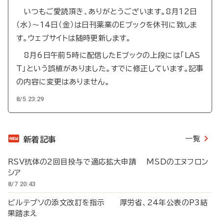
いつもご愛読頂き、ありがとうございます。8月12日
（水）～14日（金）は日刊薬業のEブックを休刊に致しま
す。ウェブサイトは随時更新します。
8月6日午前5時に配信したEブックの上段には「LAS
T」という誤植がありました。すでに修正しています。記事
の内容に変更はありません。
8/5 23:29
一覧
新着記事
RSV抗体の2回目投与で適応拡大申請 MSDのエヌフロン
シア
8/7 20:43
ビルテプソの添文改訂を指示 厚労省、24年公表のP3結
果踏まえ