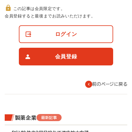
この記事は会員限定です。
非
会員登録すると最後までお読みいただけます。
会
員
の
ログイン
閲
覧
制
限
会員登録
に
つ
い
て
前のページに戻る
製薬企業
最新記事