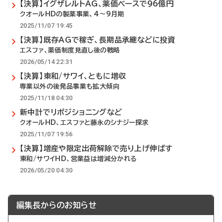
【決算】イグザレルトAG、薬価ベースで96億円
クオールHDの製薬事業、4～9月期
2025/11/07 19:45
【決算】既存AGで稼ぎ、長期品承継などに投資
エスファ、薬価制度見直し後の戦略
2026/05/14 22:31
【決算】東和/サワイ、ともに増収
専業以外の後発品事業も拡大傾向
2025/11/18 04:30
新中計でリポジショニングなど
クオールHD、エスファと藤永のシナジー探求
2025/11/07 19:56
【決算】増産や限定出荷解除で売り上げ伸ばす
東和/サワイHD、営業益は増減分かれる
2026/05/20 04:30
編集長からのお知らせ