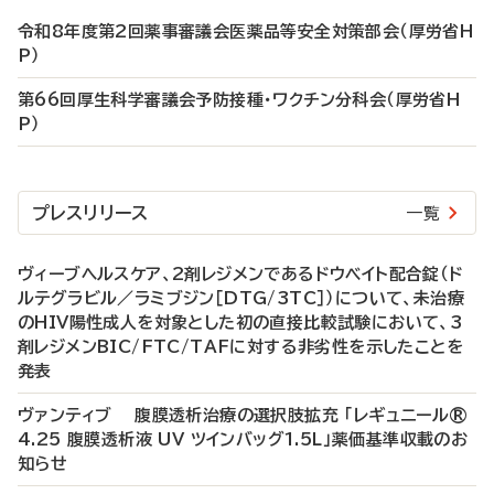
令和8年度第2回薬事審議会医薬品等安全対策部会（厚労省H
P）
第66回厚生科学審議会予防接種・ワクチン分科会（厚労省H
P）
プレスリリース
一覧
ヴィーブヘルスケア、2剤レジメンであるドウベイト配合錠（ド
ルテグラビル／ラミブジン［DTG/3TC］）について、未治療
のHIV陽性成人を対象とした初の直接比較試験において、3
剤レジメンBIC/FTC/TAFに対する非劣性を示したことを
発表
ヴァンティブ 腹膜透析治療の選択肢拡充 「レギュニール®
4.25 腹膜透析液 UV ツインバッグ1.5L」薬価基準収載のお
知らせ