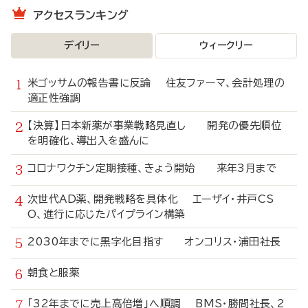
アクセスランキング
デイリー
ウィークリー
米ゴッサムの報告書に反論 住友ファーマ、会計処理の
適正性強調
【決算】日本新薬が事業戦略見直し 開発の優先順位
を明確化、導出入を盛んに
コロナワクチン定期接種、きょう開始 来年3月まで
次世代AD薬、開発戦略を具体化 エーザイ・井戸CS
O、進行に応じたパイプライン構築
2030年までに黒字化目指す オンコリス・浦田社長
朝食と服薬
「32年までに売上高倍増」へ順調 BMS・勝間社長、2