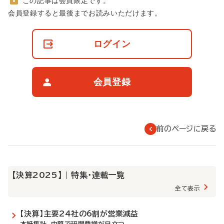
この記事は会員限定です。
非
会員登録すると最後までお読みいただけます。
会
員
の
ログイン
閲
覧
制
限
会員登録
に
つ
い
て
前のページに戻る
【決算2025】 | 特集・連載一覧
全て表示
【決算】主要24社の6割が営業減益