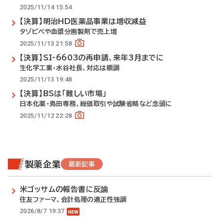
2025/11/14 15:54
【決算】明治HD医薬品事業は増収減益
タゾピペや血漿分画製剤で売上増
2025/11/13 21:58
【決算】SI-6603の再申請、来年3月までに
生化学工業・水谷社長、対応は順調
2025/11/13 19:48
【決算】BSは「難しい市場」
日本化薬・島田専務、総価取引や試験省略など念頭に
2025/11/12 22:28
製薬企業
最新記事
米ゴッサムの報告書に反論
住友ファーマ、会計処理の適正性強調
2026/8/7 19:37