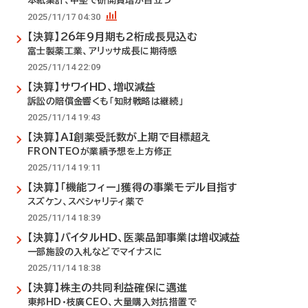
本紙集計、中堅で研開費増が目立つ
2025/11/17 04:30
【決算】26年9月期も2桁成長見込む
富士製薬工業、アリッサ成長に期待感
2025/11/14 22:09
【決算】サワイHD、増収減益
訴訟の賠償金響くも「知財戦略は継続」
2025/11/14 19:43
【決算】AI創薬受託数が上期で目標超え
FRONTEOが業績予想を上方修正
2025/11/14 19:11
【決算】「機能フィー」獲得の事業モデル目指す
スズケン、スペシャリティ薬で
2025/11/14 18:39
【決算】バイタルHD、医薬品卸事業は増収減益
一部施設の入札などでマイナスに
2025/11/14 18:38
【決算】株主の共同利益確保に邁進
東邦HD・枝廣CEO、大量購入対抗措置で