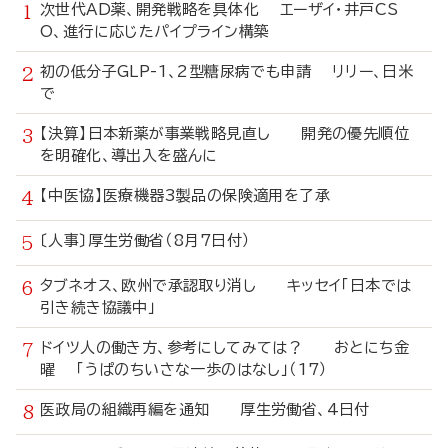
次世代AD薬、開発戦略を具体化 エーザイ・井戸CS
O、進行に応じたパイプライン構築
初の低分子GLP-1、2型糖尿病でも申請 リリー、日米
で
【決算】日本新薬が事業戦略見直し 開発の優先順位
を明確化、導出入を盛んに
【中医協】医療機器3製品の保険適用を了承
〔人事〕厚生労働省（8月7日付）
タブネオス、欧州で承認取り消し キッセイ「日本では
引き続き協議中」
ドイツ人の働き方、参考にしてみては？ おとにち金
曜 「うぱのちいさな一歩のはなし」（17）
医政局の組織再編を通知 厚生労働省、4日付