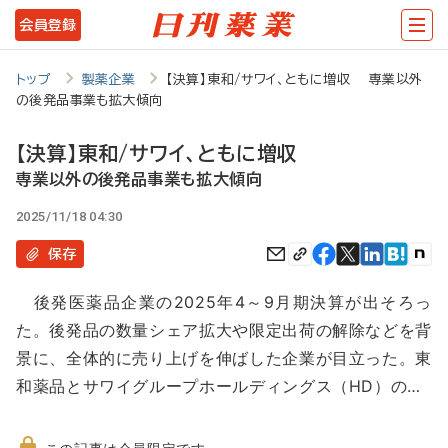
メ
会員登録
イ
ン
トップ
製薬企業
【決算】東和/サワイ、ともに増収 専業以外
の後発品事業も拡大傾向
コ
ン
【決算】東和/サワイ、ともに増収
テ
専業以外の後発品事業も拡大傾向
ン
2025/11/18 04:30
ツ
保存
に
後発医薬品企業の2025年4～9月期決算が出そろっ
移
た。後発品の数量シェア拡大や限定出荷の解除などを背
動
景に、全体的に売り上げを伸ばした企業が目立った。東
和薬品とサワイグループホールディングス（HD）の…