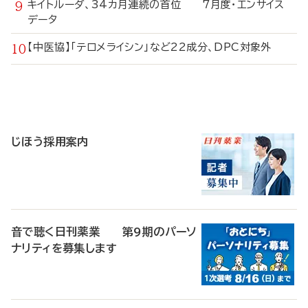
キイトルーダ、34カ月連続の首位 7月度・エンサイス
データ
【中医協】「テロメライシン」など22成分、DPC対象外
寄
稿
じほう採用案内
音で聴く日刊薬業 第9期のパーソ
ナリティを募集します