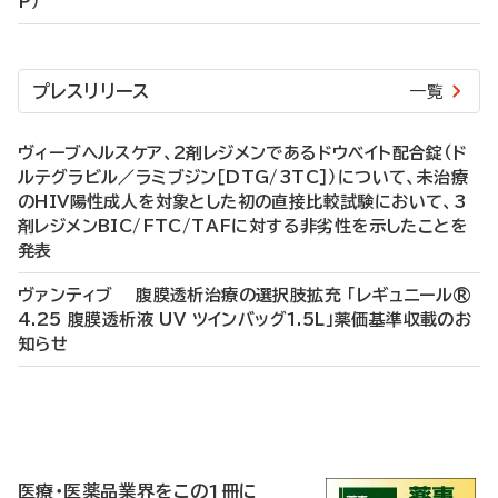
P）
プレスリリース
一覧
ヴィーブヘルスケア、2剤レジメンであるドウベイト配合錠（ド
ルテグラビル／ラミブジン［DTG/3TC］）について、未治療
のHIV陽性成人を対象とした初の直接比較試験において、3
剤レジメンBIC/FTC/TAFに対する非劣性を示したことを
発表
ヴァンティブ 腹膜透析治療の選択肢拡充 「レギュニール®
4.25 腹膜透析液 UV ツインバッグ1.5L」薬価基準収載のお
知らせ
P
R
医療・医薬品業界をこの1冊に