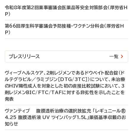
令和8年度第2回薬事審議会医薬品等安全対策部会（厚労省H
P）
第66回厚生科学審議会予防接種・ワクチン分科会（厚労省H
P）
プレスリリース
一覧
ヴィーブヘルスケア、2剤レジメンであるドウベイト配合錠（ド
ルテグラビル／ラミブジン［DTG/3TC］）について、未治療
のHIV陽性成人を対象とした初の直接比較試験において、3
剤レジメンBIC/FTC/TAFに対する非劣性を示したことを
発表
ヴァンティブ 腹膜透析治療の選択肢拡充 「レギュニール®
4.25 腹膜透析液 UV ツインバッグ1.5L」薬価基準収載のお
知らせ