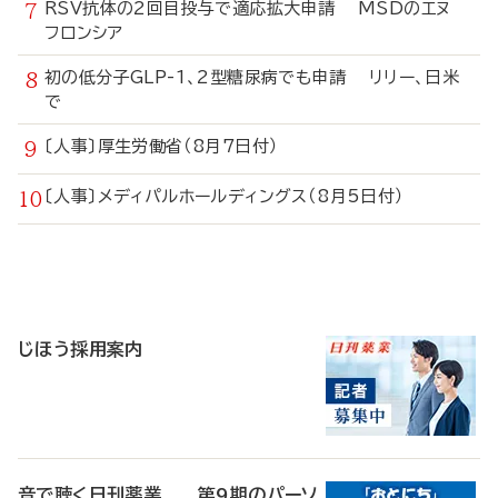
RSV抗体の2回目投与で適応拡大申請 MSDのエヌ
フロンシア
初の低分子GLP-1、2型糖尿病でも申請 リリー、日米
で
〔人事〕厚生労働省（8月7日付）
〔人事〕メディパルホールディングス（8月5日付）
寄
稿
じほう採用案内
音で聴く日刊薬業 第9期のパーソ