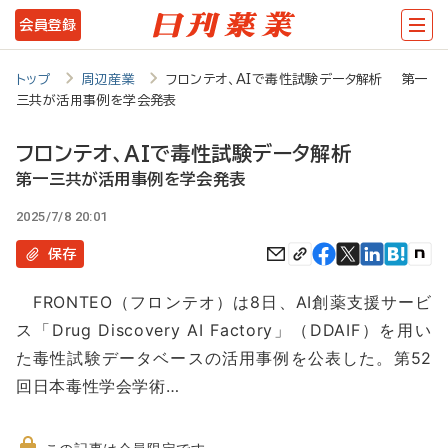
メ
会員登録
イ
ン
トップ
周辺産業
フロンテオ、AIで毒性試験データ解析 第一
三共が活用事例を学会発表
コ
ン
フロンテオ、AIで毒性試験データ解析
テ
第一三共が活用事例を学会発表
ン
2025/7/8 20:01
ツ
保存
に
FRONTEO（フロンテオ）は8日、AI創薬支援サービ
移
ス「Drug Discovery AI Factory」（DDAIF）を用い
動
た毒性試験データベースの活用事例を公表した。第52
回日本毒性学会学術…