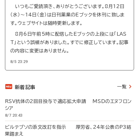
いつもご愛読頂き、ありがとうございます。8月12日
（水）～14日（金）は日刊薬業のEブックを休刊に致しま
す。ウェブサイトは随時更新します。
8月6日午前5時に配信したEブックの上段には「LAS
T」という誤植がありました。すでに修正しています。記事
の内容に変更はありません。
8/5 23:29
一覧
新着記事
RSV抗体の2回目投与で適応拡大申請 MSDのエヌフロン
シア
8/7 20:43
ビルテプソの添文改訂を指示 厚労省、24年公表のP3結
果踏まえ