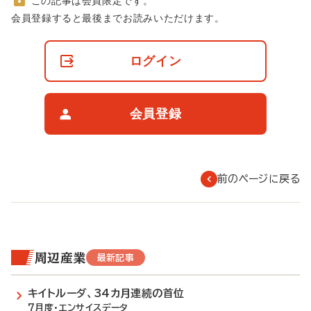
この記事は会員限定です。
非
会員登録すると最後までお読みいただけます。
会
員
の
ログイン
閲
覧
制
限
会員登録
に
つ
い
て
前のページに戻る
周辺産業
最新記事
キイトルーダ、34カ月連続の首位
7月度・エンサイスデータ