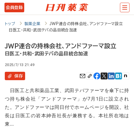
メ
会員登録
イ
ン
トップ
製薬企業
JWP連合の持株会社、アンドファーマ設立
日医工・共和・武田テバの品目統合加速
コ
ン
JWP連合の持株会社、アンドファーマ設立
テ
日医工・共和・武田テバの品目統合加速
ン
2025/7/13 21:49
ツ
保存
に
日医工と共和薬品工業、武田テバファーマを傘下に持
移
つ持ち株会社「アンドファーマ」が7月1日に設立され
動
た。アンドファーマは同日付でホームページを開設。社
長は日医工の岩本紳吾社長が兼務する。本社所在地は
東…