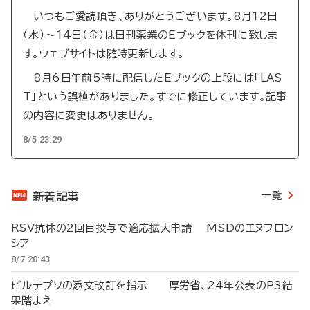
いつもご愛読頂き、ありがとうございます。8月12日
（水）～14日（金）は日刊薬業のEブックを休刊に致しま
す。ウェブサイトは随時更新します。
8月6日午前5時に配信したEブックの上段には「LAS
T」という誤植がありました。すでに修正しています。記事
の内容に変更はありません。
8/5 23:29
一覧
新着記事
RSV抗体の2回目投与で適応拡大申請 MSDのエヌフロン
シア
8/7 20:43
ビルテプソの添文改訂を指示 厚労省、24年公表のP3結
果踏まえ