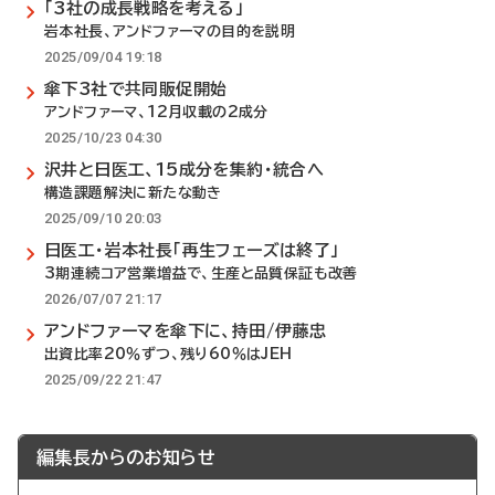
「3社の成長戦略を考える」
岩本社長、アンドファーマの目的を説明
2025/09/04 19:18
傘下3社で共同販促開始
アンドファーマ、12月収載の2成分
2025/10/23 04:30
沢井と日医工、15成分を集約・統合へ
構造課題解決に新たな動き
2025/09/10 20:03
日医工・岩本社長「再生フェーズは終了」
3期連続コア営業増益で、生産と品質保証も改善
2026/07/07 21:17
アンドファーマを傘下に、持田/伊藤忠
出資比率20％ずつ、残り60％はJEH
2025/09/22 21:47
編集長からのお知らせ