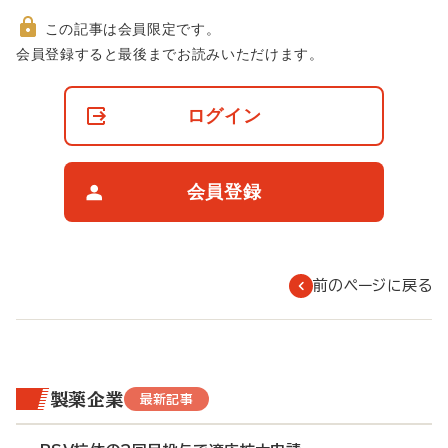
この記事は会員限定です。
非
会員登録すると最後までお読みいただけます。
会
員
の
ログイン
閲
覧
制
限
会員登録
に
つ
い
て
前のページに戻る
製薬企業
最新記事