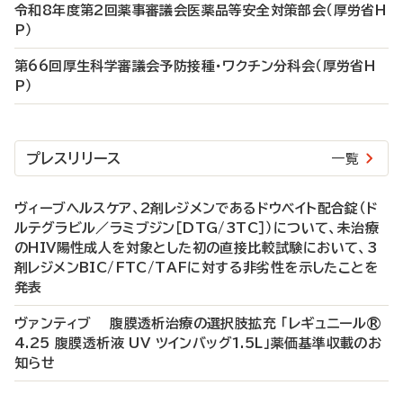
令和8年度第2回薬事審議会医薬品等安全対策部会（厚労省H
P）
第66回厚生科学審議会予防接種・ワクチン分科会（厚労省H
P）
プレスリリース
一覧
ヴィーブヘルスケア、2剤レジメンであるドウベイト配合錠（ド
ルテグラビル／ラミブジン［DTG/3TC］）について、未治療
のHIV陽性成人を対象とした初の直接比較試験において、3
剤レジメンBIC/FTC/TAFに対する非劣性を示したことを
発表
ヴァンティブ 腹膜透析治療の選択肢拡充 「レギュニール®
4.25 腹膜透析液 UV ツインバッグ1.5L」薬価基準収載のお
知らせ