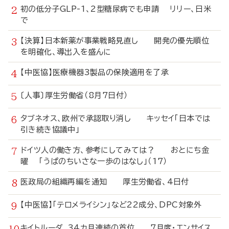
初の低分子GLP-1、2型糖尿病でも申請 リリー、日米
で
【決算】日本新薬が事業戦略見直し 開発の優先順位
を明確化、導出入を盛んに
【中医協】医療機器3製品の保険適用を了承
〔人事〕厚生労働省（8月7日付）
タブネオス、欧州で承認取り消し キッセイ「日本では
引き続き協議中」
ドイツ人の働き方、参考にしてみては？ おとにち金
曜 「うぱのちいさな一歩のはなし」（17）
医政局の組織再編を通知 厚生労働省、4日付
【中医協】「テロメライシン」など22成分、DPC対象外
キイトルーダ、34カ月連続の首位 7月度・エンサイス