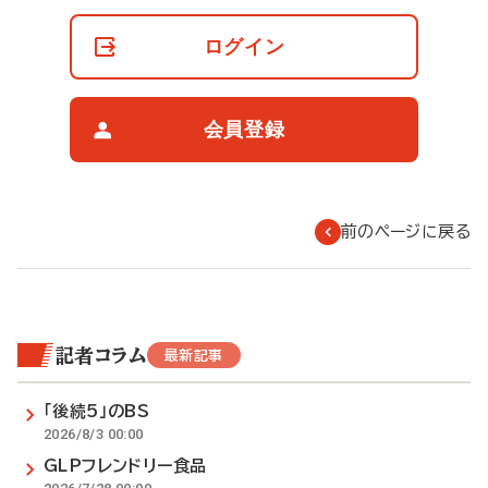
員
の
ログイン
閲
覧
制
限
会員登録
に
つ
い
て
前のページに戻る
記者コラム
最新記事
「後続5」のBS
2026/8/3 00:00
GLPフレンドリー食品