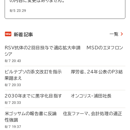
の内容に変更はありません。
8/5 23:29
一覧
新着記事
RSV抗体の2回目投与で適応拡大申請 MSDのエヌフロン
シア
8/7 20:43
ビルテプソの添文改訂を指示 厚労省、24年公表のP3結
果踏まえ
8/7 20:33
2030年までに黒字化目指す オンコリス・浦田社長
8/7 20:33
米ゴッサムの報告書に反論 住友ファーマ、会計処理の適正
性強調
8/7 19:37