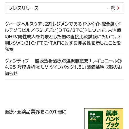
プレスリリース
一覧
ヴィーブヘルスケア、2剤レジメンであるドウベイト配合錠（ド
ルテグラビル／ラミブジン［DTG/3TC］）について、未治療
のHIV陽性成人を対象とした初の直接比較試験において、3
剤レジメンBIC/FTC/TAFに対する非劣性を示したことを
発表
ヴァンティブ 腹膜透析治療の選択肢拡充 「レギュニール®
4.25 腹膜透析液 UV ツインバッグ1.5L」薬価基準収載のお
知らせ
P
R
医療・医薬品業界をこの1冊に