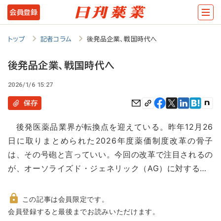
メ
会員登録
イ
ン
トップ
記者コラム
後発品企業、戦国時代へ
コ
後発品企業、戦国時代へ
ン
2026/1/6 15:27
テ
ン
保存
ツ
後発医薬品業界が転換点を迎えている。昨年12月26
に
日に取りまとめられた2026年度薬価制度改革の骨子
移
は、その号砲と言っていい。今回の改革で注目されるの
動
が、オーソライズド・ジェネリック（AG）に対する…
この記事は会員限定です。
非
会員登録すると最後までお読みいただけます。
会