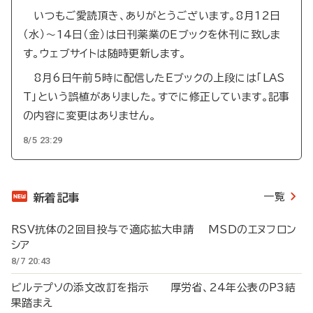
いつもご愛読頂き、ありがとうございます。8月12日
（水）～14日（金）は日刊薬業のEブックを休刊に致しま
す。ウェブサイトは随時更新します。
8月6日午前5時に配信したEブックの上段には「LAS
T」という誤植がありました。すでに修正しています。記事
の内容に変更はありません。
8/5 23:29
一覧
新着記事
RSV抗体の2回目投与で適応拡大申請 MSDのエヌフロン
シア
8/7 20:43
ビルテプソの添文改訂を指示 厚労省、24年公表のP3結
果踏まえ