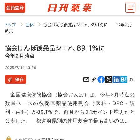
メ
会員登録
イ
ン
トップ
団体
協会けんぽ後発品シェア、89.1％に 今年2月
時点
コ
ン
協会けんぽ後発品シェア、89.1％に
テ
今年2月時点
ン
2025/7/14 13:26
ツ
保存
に
全国健康保険協会（協会けんぽ）は、今年2月時点の
移
数量ベースの後発医薬品使用割合（医科・DPC・調
動
剤・歯科）が89.1％で、前月から0.1ポイント増えたと
公表した。 都道府県別の使用割合で最も高いのは…