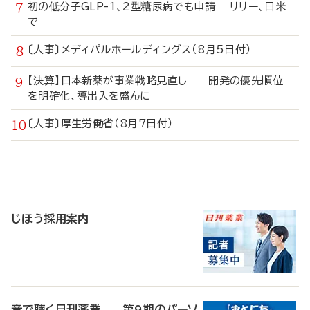
初の低分子GLP-1、2型糖尿病でも申請 リリー、日米
で
〔人事〕メディパルホールディングス（8月5日付）
【決算】日本新薬が事業戦略見直し 開発の優先順位
を明確化、導出入を盛んに
〔人事〕厚生労働省（8月7日付）
寄
稿
じほう採用案内
音で聴く日刊薬業 第9期のパーソ