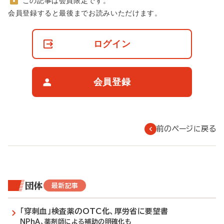
この記事は会員限定です。
非
会員登録すると最後までお読みいただけます。
会
員
の
ログイン
閲
覧
制
限
会員登録
に
つ
い
て
前のページに戻る
団体
最新記事
「穿刺血」検査薬のOTC化、厚労省に要望書
NPhA、薬剤師による補助の明確化も