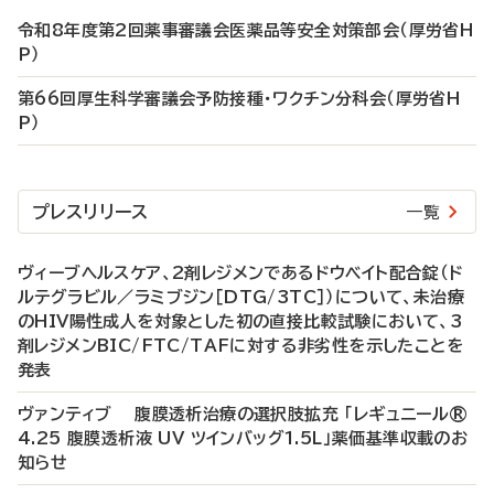
令和8年度第2回薬事審議会医薬品等安全対策部会（厚労省H
P）
第66回厚生科学審議会予防接種・ワクチン分科会（厚労省H
P）
プレスリリース
一覧
ヴィーブヘルスケア、2剤レジメンであるドウベイト配合錠（ド
ルテグラビル／ラミブジン［DTG/3TC］）について、未治療
のHIV陽性成人を対象とした初の直接比較試験において、3
剤レジメンBIC/FTC/TAFに対する非劣性を示したことを
発表
ヴァンティブ 腹膜透析治療の選択肢拡充 「レギュニール®
4.25 腹膜透析液 UV ツインバッグ1.5L」薬価基準収載のお
知らせ