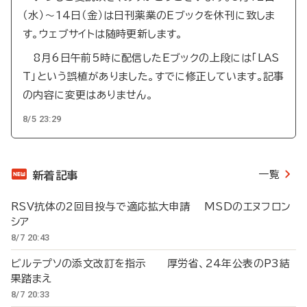
（水）～14日（金）は日刊薬業のEブックを休刊に致しま
す。ウェブサイトは随時更新します。
8月6日午前5時に配信したEブックの上段には「LAS
T」という誤植がありました。すでに修正しています。記事
の内容に変更はありません。
8/5 23:29
一覧
新着記事
RSV抗体の2回目投与で適応拡大申請 MSDのエヌフロン
シア
8/7 20:43
ビルテプソの添文改訂を指示 厚労省、24年公表のP3結
果踏まえ
8/7 20:33