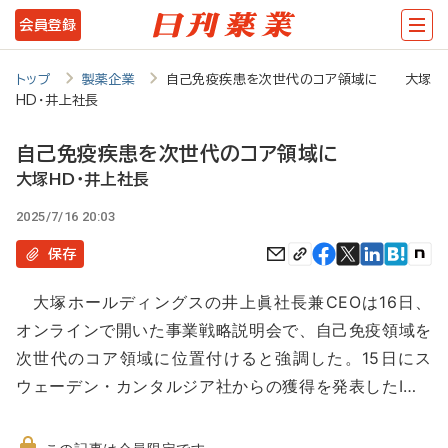
メ
会員登録
イ
ン
トップ
製薬企業
自己免疫疾患を次世代のコア領域に 大塚
HD・井上社長
コ
ン
自己免疫疾患を次世代のコア領域に
テ
大塚HD・井上社長
ン
2025/7/16 20:03
ツ
保存
に
大塚ホールディングスの井上眞社長兼CEOは16日、
移
オンラインで開いた事業戦略説明会で、自己免疫領域を
動
次世代のコア領域に位置付けると強調した。15日にス
ウェーデン・カンタルジア社からの獲得を発表したI…