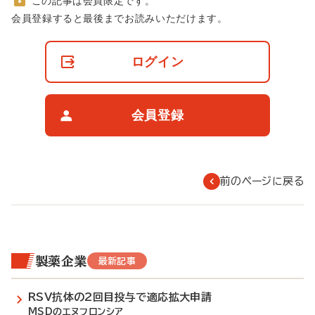
この記事は会員限定です。
非
会員登録すると最後までお読みいただけます。
会
員
の
ログイン
閲
覧
制
限
会員登録
に
つ
い
て
前のページに戻る
製薬企業
最新記事
RSV抗体の2回目投与で適応拡大申請
MSDのエヌフロンシア