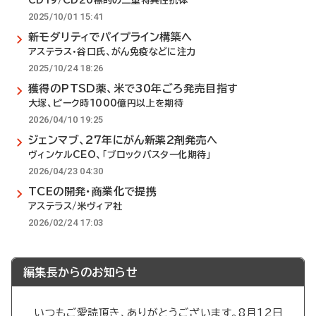
CD19/CD20標的の二重特異性抗体
2025/10/01 15:41
新モダリティでパイプライン構築へ
アステラス・谷口氏、がん免疫などに注力
2025/10/24 18:26
獲得のPTSD薬、米で30年ごろ発売目指す
大塚、ピーク時1000億円以上を期待
2026/04/10 19:25
ジェンマブ、27年にがん新薬2剤発売へ
ヴィンケルCEO、「ブロックバスター化期待」
2026/04/23 04:30
TCEの開発・商業化で提携
アステラス/米ヴィア社
2026/02/24 17:03
編集長からのお知らせ
いつもご愛読頂き、ありがとうございます。8月12日