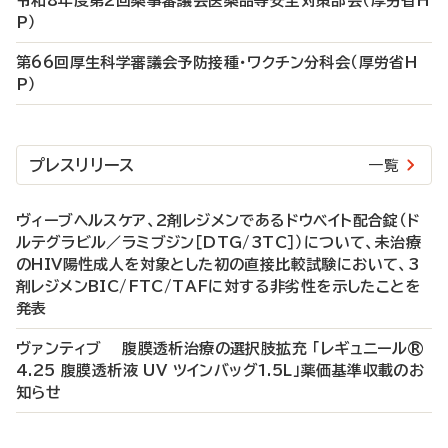
令和8年度第2回薬事審議会医薬品等安全対策部会（厚労省H
P）
第66回厚生科学審議会予防接種・ワクチン分科会（厚労省H
P）
プレスリリース
一覧
ヴィーブヘルスケア、2剤レジメンであるドウベイト配合錠（ド
ルテグラビル／ラミブジン［DTG/3TC］）について、未治療
のHIV陽性成人を対象とした初の直接比較試験において、3
剤レジメンBIC/FTC/TAFに対する非劣性を示したことを
発表
ヴァンティブ 腹膜透析治療の選択肢拡充 「レギュニール®
4.25 腹膜透析液 UV ツインバッグ1.5L」薬価基準収載のお
知らせ