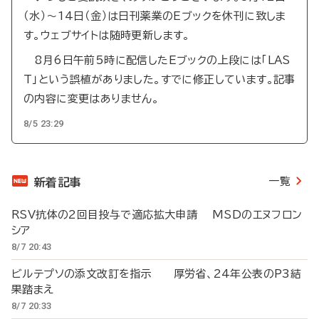
（水）～14日（金）は日刊薬業のEブックを休刊に致しま
す。ウェブサイトは随時更新します。
8月6日午前5時に配信したEブックの上段には「LAS
T」という誤植がありました。すでに修正しています。記事
の内容に変更はありません。
8/5 23:29
一覧
新着記事
RSV抗体の2回目投与で適応拡大申請 MSDのエヌフロン
シア
8/7 20:43
ビルテプソの添文改訂を指示 厚労省、24年公表のP3結
果踏まえ
8/7 20:33