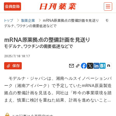
メ
会員登録
イ
ン
トップ
製薬企業
mRNA原薬拠点の整備計画を見送り モ
デルナ、ワクチンの需要低迷などで
コ
ン
mRNA原薬拠点の整備計画を見送り
テ
モデルナ、ワクチンの需要低迷などで
ン
2025/7/18 18:17
ツ
保存
に
モデルナ・ジャパンは、湘南ヘルスイノベーションパ
移
ーク（湘南アイパーク）で予定していたmRNA原薬製造
動
拠点の整備計画を見送る。同社は「昨今の事業環境を踏
まえ、慎重に検討を重ねた結果、計画を進めないこと…