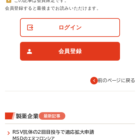
この記事は会員限定です。
非
会員登録すると最後までお読みいただけます。
会
員
の
ログイン
閲
覧
制
限
会員登録
に
つ
い
て
前のページに戻る
製薬企業
最新記事
RSV抗体の2回目投与で適応拡大申請
MSDのエヌフロンシア