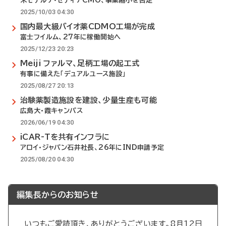
米モデルナ・セディアCMO、事業縮小を否定
2025/10/03 04:30
国内最大級バイオ薬CDMO工場が完成
富士フイルム、27年に稼働開始へ
2025/12/23 20:23
Meiji ファルマ、足柄工場の起工式
有事に備えた「デュアルユース施設」
2025/08/27 20:13
治験薬製造施設を建設、少量生産も可能
広島大・霞キャンパス
2026/06/19 04:30
iCAR-Tを共有インフラに
アロイ・ジャパン石井社長、26年にIND申請予定
2025/08/20 04:30
編集長からのお知らせ
いつもご愛読頂き、ありがとうございます。8月12日