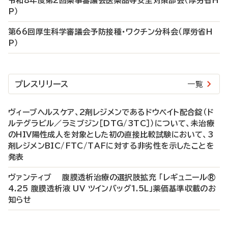
令和8年度第2回薬事審議会医薬品等安全対策部会（厚労省H
P）
第66回厚生科学審議会予防接種・ワクチン分科会（厚労省H
P）
プレスリリース
一覧
ヴィーブヘルスケア、2剤レジメンであるドウベイト配合錠（ド
ルテグラビル／ラミブジン［DTG/3TC］）について、未治療
のHIV陽性成人を対象とした初の直接比較試験において、3
剤レジメンBIC/FTC/TAFに対する非劣性を示したことを
発表
ヴァンティブ 腹膜透析治療の選択肢拡充 「レギュニール®
4.25 腹膜透析液 UV ツインバッグ1.5L」薬価基準収載のお
知らせ