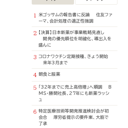
米ゴッサムの報告書に反論 住友ファ
ーマ、会計処理の適正性強調
【決算】日本新薬が事業戦略見直し
開発の優先順位を明確化、導出入を
盛んに
コロナワクチン定期接種、きょう開始
来年3月まで
朝食と服薬
「32年までに売上高倍増」へ順調 B
MS・勝間社長、27年にも新薬ラッシ
ュ
特定医療技術等開発推進検討会が初
会合 厚労省提示の要件案、大筋で
了承