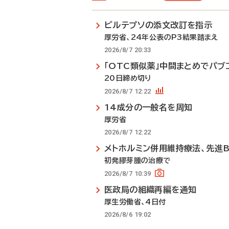
ビルテプソの添文改訂を指示
厚労省、24年公表のP3結果踏まえ
2026/8/7 20:33
「OTC類似薬」中間まとめでパブ
20日締め切り
2026/8/7 12:22
14成分の一般名を周知
厚労省
2026/8/7 12:22
メトホルミン併用維持療法、先進
初発膠芽腫の治療で
2026/8/7 10:39
医政局の組織再編を通知
厚生労働省、4日付
2026/8/6 19:02