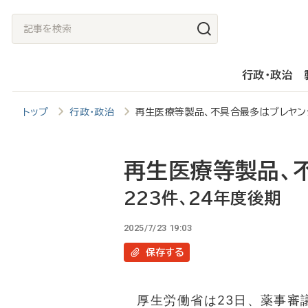
メ
記
イ
事
ン
を
行政・政治
コ
検
ン
索
トップ
行政・政治
再生医療等製品、不具合最多はブレヤン
テ
ン
ツ
再生医療等製品、
に
223件、24年度後期
移
2025/7/23 19:03
動
保存
する
厚生労働省は23日、薬事審