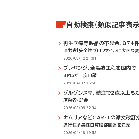
自動検索（類似記事表示
再生医療等製品の不具合、874
厚労省「安全性プロファイルに大きな変
2026/03/12 21:01
ブレヤンジ、全製造工程を国内で
BMSが一変申請
2026/04/07 16:50
ゾルゲンスマ、髄注で2歳以上も
厚労省・部会
2026/03/09 22:34
キムリアなどCAR-Tの添文改訂
進行性多巣性白質脳症関連を追記
2026/01/13 19:52