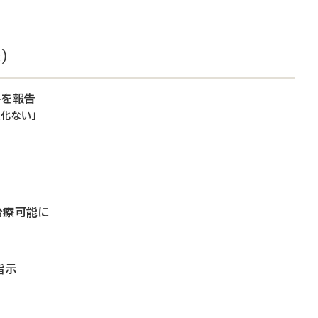
）
件を報告
化ない」
治療可能に
指示