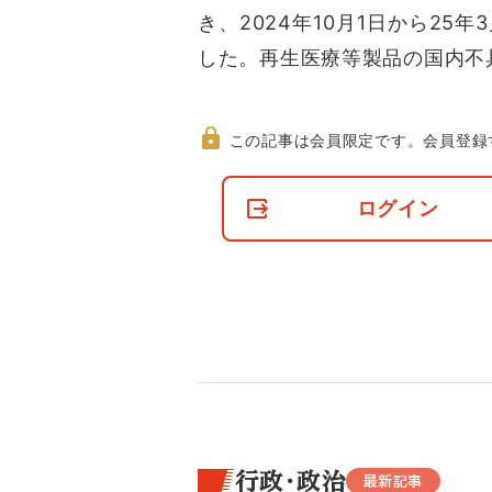
き、2024年10月1日から25
した。再生医療等製品の国内不具
この記事は会員限定です。
会員登録
非
会
ログイン
員
の
閲
覧
制
限
に
つ
い
て
行政・政治
最新記事