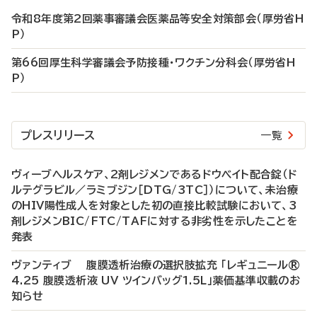
令和8年度第2回薬事審議会医薬品等安全対策部会（厚労省H
P）
第66回厚生科学審議会予防接種・ワクチン分科会（厚労省H
P）
プレスリリース
一覧
ヴィーブヘルスケア、2剤レジメンであるドウベイト配合錠（ド
ルテグラビル／ラミブジン［DTG/3TC］）について、未治療
のHIV陽性成人を対象とした初の直接比較試験において、3
剤レジメンBIC/FTC/TAFに対する非劣性を示したことを
発表
ヴァンティブ 腹膜透析治療の選択肢拡充 「レギュニール®
4.25 腹膜透析液 UV ツインバッグ1.5L」薬価基準収載のお
知らせ