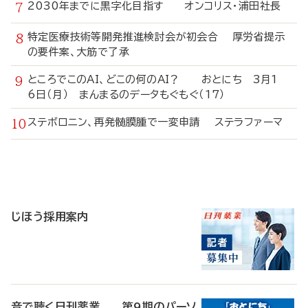
2030年までに黒字化目指す オンコリス・浦田社長
特定医療技術等開発推進検討会が初会合 厚労省提示
の要件案、大筋で了承
ところでこのAI、どこの何のAI？ おとにち 3月1
6日（月） まんまるのデータもぐもぐ（17）
ステボロニン、再発髄膜腫で一変申請 ステラファーマ
寄
稿
じほう採用案内
音で聴く日刊薬業 第9期のパーソ