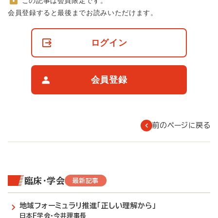
この記事は会員限定です。
非
会員登録すると最後までお読みいただけます。
会
員
の
ログイン
閲
覧
制
限
会員登録
に
つ
い
て
前のページに戻る
臨床・学会
最新記事
地域フォーミュラリ推進「正しい理解から」
日本F学会・今井理事長