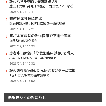
がんパネル検査、治療到達8％
遺伝子異常、発見は7割超―国立センターなど
2026/01/08 19:11
贈賄側元社長に無罪
医療機器汚職、収賄側に続き―東京地裁
2026/04/16 17:21
国がん東病院の先進医療で不適合事案
期限切れの薬剤投与
2025/09/16 11:23
患者申出療養、「分散型臨床試験」初導入
小児・AYAのがん分子標的治療で
2026/04/24 10:32
がん研有明病院、がん研究センターと協働
J＆J、がん領域の臨床試験で
2026/06/01 16:52
編集長からのお知らせ