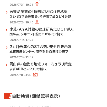
2026/7/31 10:21
医薬品産業の「将来ビジョン」を承認
GE・BS学会理事会、特許満了品など4分野
2026/7/24 10:40
小児・AYA対象の臨床研究にDCT導入
国がん、メキニスト錠とエザルミア錠で
2026/7/14 17:23
2カ月未満へのST合剤、安全性を示唆
成育医療センター、薬剤耐性百日咳治療で
2026/7/14 11:59
岡山県・倉敷で地域フォーミュラリ策定
まずARBとスタチン対象に
2026/7/8 04:30
自動検索（類似記事表示）