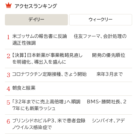
アクセスランキング
デイリー
ウィークリー
米ゴッサムの報告書に反論 住友ファーマ、会計処理の
適正性強調
【決算】日本新薬が事業戦略見直し 開発の優先順位
を明確化、導出入を盛んに
コロナワクチン定期接種、きょう開始 来年3月まで
朝食と服薬
「32年までに売上高倍増」へ順調 BMS・勝間社長、2
7年にも新薬ラッシュ
ブリンシドホビルP3、米で患者登録 シンバイオ、アデ
ノウイルス感染症で