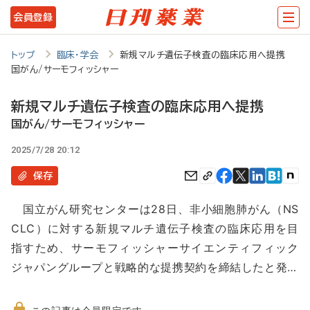
メ
会員登録
イ
ン
トップ
臨床・学会
新規マルチ遺伝子検査の臨床応用へ提携
国がん/サーモフィッシャー
コ
ン
新規マルチ遺伝子検査の臨床応用へ提携
テ
国がん/サーモフィッシャー
ン
2025/7/28 20:12
ツ
保存
に
国立がん研究センターは28日、非小細胞肺がん（NS
移
CLC）に対する新規マルチ遺伝子検査の臨床応用を目
動
指すため、サーモフィッシャーサイエンティフィック
ジャパングループと戦略的な提携契約を締結したと発…