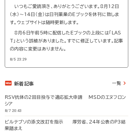
いつもご愛読頂き、ありがとうございます。8月12日
（水）～14日（金）は日刊薬業のEブックを休刊に致しま
す。ウェブサイトは随時更新します。
8月6日午前5時に配信したEブックの上段には「LAS
T」という誤植がありました。すでに修正しています。記事
の内容に変更はありません。
8/5 23:29
一覧
新着記事
RSV抗体の2回目投与で適応拡大申請 MSDのエヌフロン
シア
8/7 20:43
ビルテプソの添文改訂を指示 厚労省、24年公表のP3結
果踏まえ