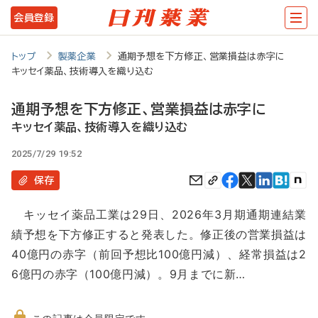
メ
会員登録
イ
ン
トップ
製薬企業
通期予想を下方修正、営業損益は赤字に
キッセイ薬品、技術導入を織り込む
コ
ン
通期予想を下方修正、営業損益は赤字に
テ
キッセイ薬品、技術導入を織り込む
ン
2025/7/29 19:52
ツ
保存
に
キッセイ薬品工業は29日、2026年3月期通期連結業
移
績予想を下方修正すると発表した。修正後の営業損益は
動
40億円の赤字（前回予想比100億円減）、経常損益は2
6億円の赤字（100億円減）。9月までに新…