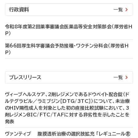
行政資料
一覧
令和8年度第2回薬事審議会医薬品等安全対策部会（厚労省H
P）
第66回厚生科学審議会予防接種・ワクチン分科会（厚労省H
P）
プレスリリース
一覧
ヴィーブヘルスケア、2剤レジメンであるドウベイト配合錠（ド
ルテグラビル／ラミブジン［DTG/3TC］）について、未治療
のHIV陽性成人を対象とした初の直接比較試験において、3
剤レジメンBIC/FTC/TAFに対する非劣性を示したことを
発表
ヴァンティブ 腹膜透析治療の選択肢拡充 「レギュニール®