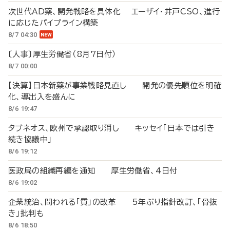
次世代AD薬、開発戦略を具体化 エーザイ・井戸CSO、進行
に応じたパイプライン構築
8/7 04:30
〔人事〕厚生労働省（8月7日付）
8/7 00:00
【決算】日本新薬が事業戦略見直し 開発の優先順位を明確
化、導出入を盛んに
8/6 19:47
タブネオス、欧州で承認取り消し キッセイ「日本では引き
続き協議中」
8/6 19:12
医政局の組織再編を通知 厚生労働省、4日付
8/6 19:02
企業統治、問われる「質」の改革 5年ぶり指針改訂、「骨抜
き」批判も
8/6 18:50