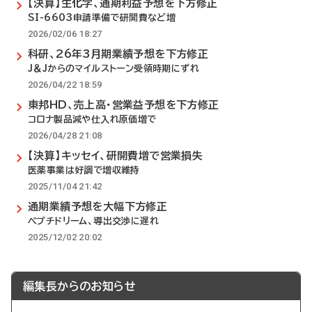
【決算】生化学、通期利益予想を下方修正
SI-6603申請準備で研開費など増
2026/02/06 18:27
科研、26年3月期業績予想を下方修正
J＆Jからのマイルストーン受領時期にずれ
2026/04/22 18:59
東邦HD、売上高・営業益予想を下方修正
コロナ製品減や仕入れ原価増で
2026/04/28 21:08
【決算】キッセイ、研開費増で営業損失
医薬事業は好調で増収維持
2025/11/04 21:42
通期業績予想を大幅下方修正
ペプチドリーム、導出交渉に遅れ
2025/12/02 20:02
編集長からのお知らせ