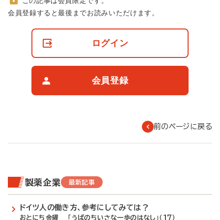
この記事は会員限定です。
非
会員登録すると最後までお読みいただけます。
会
員
の
ログイン
閲
覧
制
限
会員登録
に
つ
い
て
前のページに戻る
製薬企業
最新記事
ドイツ人の働き方、参考にしてみては？
おとにち金曜 「うぱのちいさな一歩のはなし」（17）