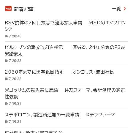
一覧
新着記事
RSV抗体の2回目投与で適応拡大申請 MSDのエヌフロン
シア
8/7 20:43
ビルテプソの添文改訂を指示 厚労省、24年公表のP3結
果踏まえ
8/7 20:33
2030年までに黒字化目指す オンコリス・浦田社長
8/7 20:33
米ゴッサムの報告書に反論 住友ファーマ、会計処理の適正
性強調
8/7 19:37
ステボロニン、製造所追加の一変申請 ステラファーマ
8/7 19:31
佐藤製薬、熊本地震で義援金