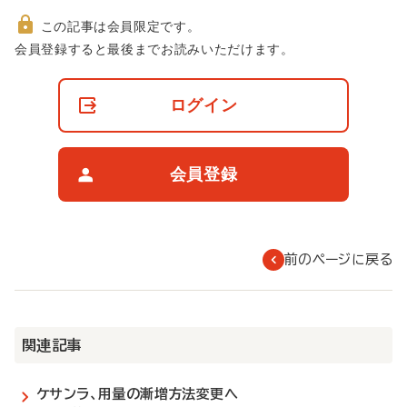
この記事は会員限定です。
非
会員登録すると最後までお読みいただけます。
会
員
の
ログイン
閲
覧
制
限
会員登録
に
つ
い
て
前のページに戻る
関連記事
ケサンラ、用量の漸増方法変更へ