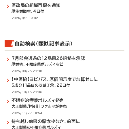
医政局の組織再編を通知
厚生労働省、4日付
2026/8/6 19:02
自動検索（類似記事表示）
7月部会通過の12品目26規格を承認
厚労省、不眠症薬ボルズィなど
2025/08/25 21:18
【中医協】ヨビパス、原価開示度で加算ゼロに
5成分11品目の収載了承、22日付
2025/10/15 21:36
不眠症治療薬ボルズィ発売
大正製薬/Meiji ファルマが併売
2025/11/27 18:54
持ち越し効果の懸念少なさ、前面に
大正製薬の不眠症薬ボルズィ