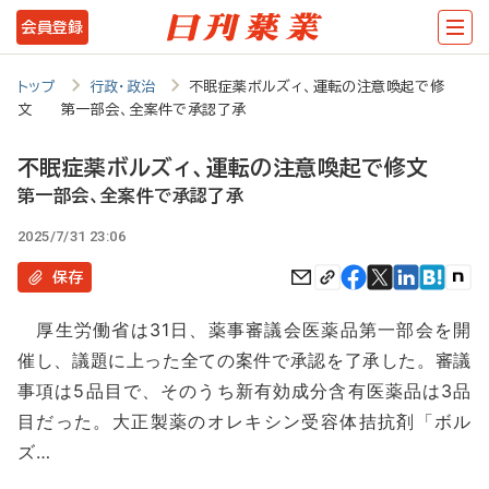
メ
会員登録
イ
ン
トップ
行政・政治
不眠症薬ボルズィ、運転の注意喚起で修
文 第一部会、全案件で承認了承
コ
ン
不眠症薬ボルズィ、運転の注意喚起で修文
テ
第一部会、全案件で承認了承
ン
2025/7/31 23:06
ツ
保存
に
厚生労働省は31日、薬事審議会医薬品第一部会を開
移
催し、議題に上った全ての案件で承認を了承した。審議
動
事項は5品目で、そのうち新有効成分含有医薬品は3品
目だった。大正製薬のオレキシン受容体拮抗剤「ボル
ズ…