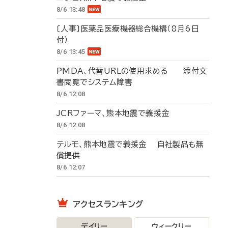
8/6 13:48
〔人事〕医薬品医療機器総合機構（8月6日
付）
8/6 13:45
PMDA、代替URLの使用求める 添付文
書閲覧でシステム障害
8/6 12:08
JCRファーマ、熊本地震で義援金
8/6 12:08
テルモ、熊本地震で義援金 自社製品も無
償提供
8/6 12:07
アクセスランキング
デイリー
ウィークリー