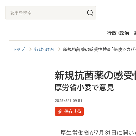
メ
記
イ
事
ン
を
行政・政治
コ
検
ン
索
トップ
行政・政治
新規抗菌薬の感受性検査「保険でカバ
テ
ン
ツ
新規抗菌薬の感受
に
厚労省小委で意見
移
2025/8/1 09:51
動
保存
する
厚生労働省が7月31日に開い