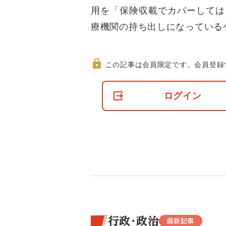
用を「保険収載でカバーしては
療機関の持ち出しになっている
この記事は会員限定です。
会員登録
非
会
ログイン
員
の
閲
覧
制
限
に
つ
い
て
行政・政治
最新記事