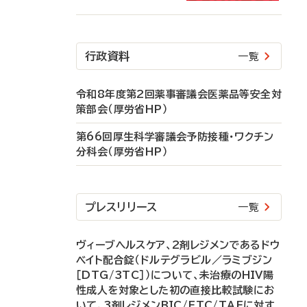
行政資料
一覧
令和8年度第2回薬事審議会医薬品等安全対
策部会（厚労省HP）
第66回厚生科学審議会予防接種・ワクチン
分科会（厚労省HP）
プレスリリース
一覧
ヴィーブヘルスケア、2剤レジメンであるドウ
ベイト配合錠（ドルテグラビル／ラミブジン
［DTG/3TC］）について、未治療のHIV陽
性成人を対象とした初の直接比較試験にお
いて、3剤レジメンBIC/FTC/TAFに対す