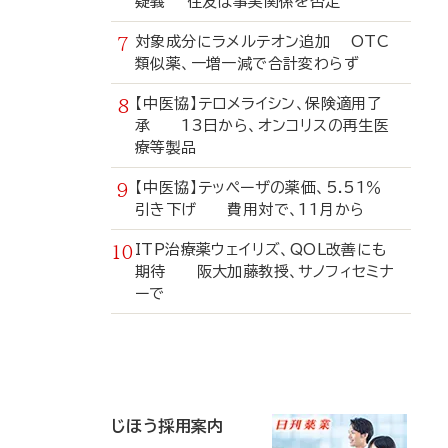
疑義 住友は事実関係を否定
対象成分にラメルテオン追加 OTC
類似薬、一増一減で合計変わらず
【中医協】テロメライシン、保険適用了
承 13日から、オンコリスの再生医
療等製品
【中医協】テッペーザの薬価、5.51％
引き下げ 費用対で、11月から
ITP治療薬ウェイリズ、QOL改善にも
期待 阪大加藤教授、サノフィセミナ
ーで
寄
稿
じほう採用案内