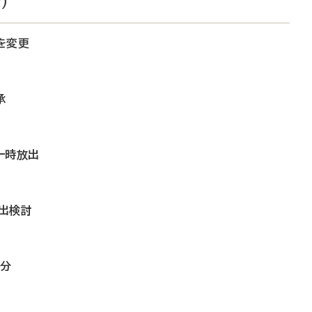
）
を変更
承
一時放出
出検討
人分