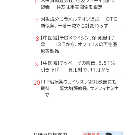
米投資調査会社、住友ファーマ会計に
疑義 住友は事実関係を否定
対象成分にラメルテオン追加 OTC
類似薬、一増一減で合計変わらず
【中医協】テロメライシン、保険適用了
承 13日から、オンコリスの再生医
療等製品
【中医協】テッペーザの薬価、5.51％
引き下げ 費用対で、11月から
ITP治療薬ウェイリズ、QOL改善にも
期待 阪大加藤教授、サノフィセミナ
ーで
寄
稿