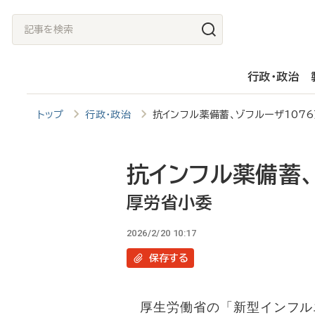
メ
記
イ
事
ン
を
行政・政治
コ
検
ン
索
トップ
行政・政治
抗インフル薬備蓄、ゾフルーザ10
テ
ン
ツ
抗インフル薬備蓄、
に
厚労省小委
移
2026/2/20 10:17
動
保存
する
厚生労働省の「新型インフルエ