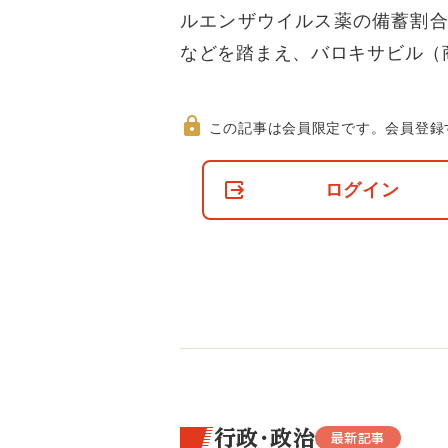
ルエンザウイルス薬の備蓄割合
などを踏まえ、バロキサビル（
この記事は会員限定です。
会員登録
非
会
ログイン
員
の
閲
覧
制
限
に
つ
い
て
行政・政治
最新記事