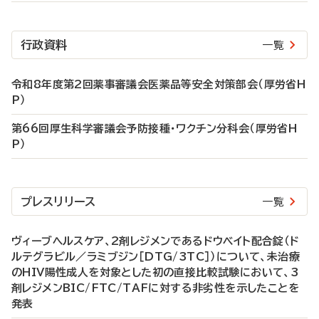
行政資料
一覧
令和8年度第2回薬事審議会医薬品等安全対策部会（厚労省H
P）
第66回厚生科学審議会予防接種・ワクチン分科会（厚労省H
P）
プレスリリース
一覧
ヴィーブヘルスケア、2剤レジメンであるドウベイト配合錠（ド
ルテグラビル／ラミブジン［DTG/3TC］）について、未治療
のHIV陽性成人を対象とした初の直接比較試験において、3
剤レジメンBIC/FTC/TAFに対する非劣性を示したことを
発表