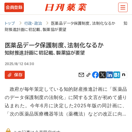
メ
会員登録
イ
ン
トップ
行政・政治
医薬品データ保護制度、法制化なるか 知
財推進計画に初記載、製薬協が要望
コ
ン
医薬品データ保護制度、法制化なるか
テ
知財推進計画に初記載、製薬協が要望
ン
2025/8/12 04:30
ツ
保存
に
政府が毎年策定している知的財産推進計画に「医薬品
移
のデータ保護制度の法制化」に関する文言が初めて盛り
動
込まれた。今年6月に決定した2025年版の同計画に、
「次の医薬品医療機器等法（薬機法）などの改正に向…