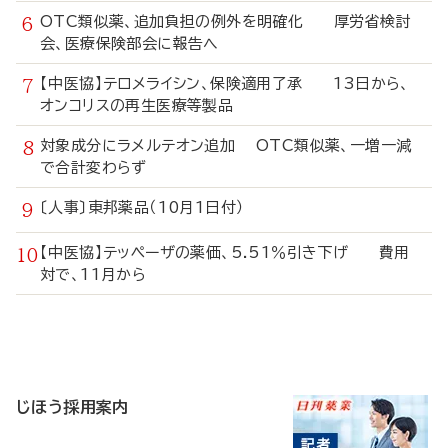
OTC類似薬、追加負担の例外を明確化 厚労省検討
会、医療保険部会に報告へ
【中医協】テロメライシン、保険適用了承 13日から、
オンコリスの再生医療等製品
対象成分にラメルテオン追加 OTC類似薬、一増一減
で合計変わらず
〔人事〕東邦薬品（10月1日付）
【中医協】テッペーザの薬価、5.51％引き下げ 費用
対で、11月から
寄
稿
じほう採用案内