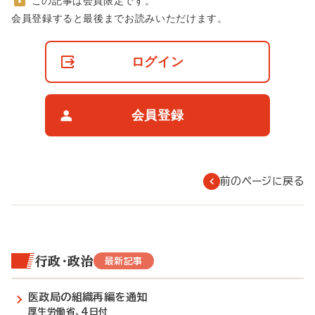
この記事は会員限定です。
非
会員登録すると最後までお読みいただけます。
会
員
の
ログイン
閲
覧
制
限
会員登録
に
つ
い
て
前のページに戻る
行政・政治
最新記事
医政局の組織再編を通知
厚生労働省、4日付