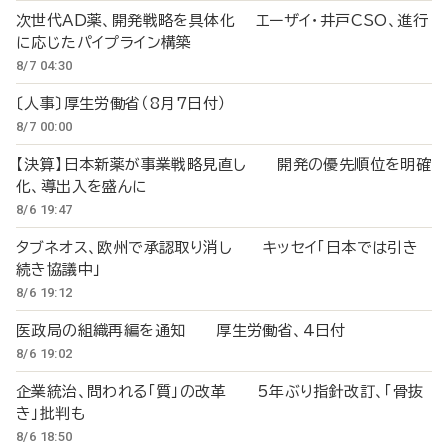
次世代AD薬、開発戦略を具体化 エーザイ・井戸CSO、進行
に応じたパイプライン構築
8/7 04:30
〔人事〕厚生労働省（8月7日付）
8/7 00:00
【決算】日本新薬が事業戦略見直し 開発の優先順位を明確
化、導出入を盛んに
8/6 19:47
タブネオス、欧州で承認取り消し キッセイ「日本では引き
続き協議中」
8/6 19:12
医政局の組織再編を通知 厚生労働省、4日付
8/6 19:02
企業統治、問われる「質」の改革 5年ぶり指針改訂、「骨抜
き」批判も
8/6 18:50