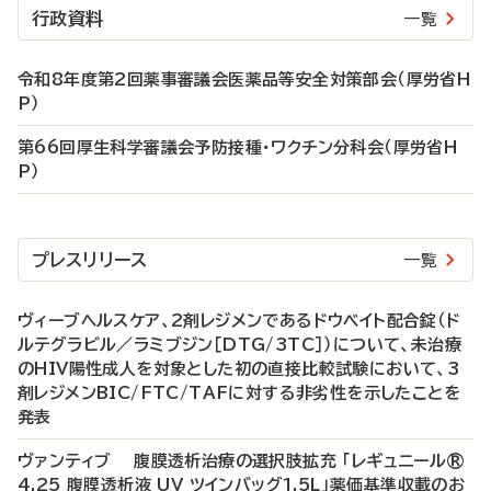
行政資料
一覧
令和8年度第2回薬事審議会医薬品等安全対策部会（厚労省H
P）
第66回厚生科学審議会予防接種・ワクチン分科会（厚労省H
P）
プレスリリース
一覧
ヴィーブヘルスケア、2剤レジメンであるドウベイト配合錠（ド
ルテグラビル／ラミブジン［DTG/3TC］）について、未治療
のHIV陽性成人を対象とした初の直接比較試験において、3
剤レジメンBIC/FTC/TAFに対する非劣性を示したことを
発表
ヴァンティブ 腹膜透析治療の選択肢拡充 「レギュニール®
4.25 腹膜透析液 UV ツインバッグ1.5L」薬価基準収載のお