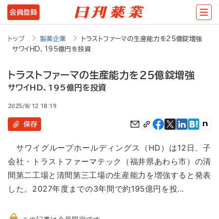
メ
会員登録
イ
ン
トップ
製薬企業
トラストファーマの生産能力を25億錠増強
サワイHD、195億円を投資
コ
ン
トラストファーマの生産能力を25億錠増強
テ
サワイHD、195億円を投資
ン
2025/8/12 18:19
ツ
保存
に
サワイグループホールディングス（HD）は12日、子
移
会社・トラストファーマテック（福井県あわら市）の清
動
間第二工場と清間第三工場の生産能力を増強すると発表
した。2027年度までの3年間で約195億円を投…