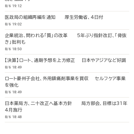
8/6 19:12
医政局の組織再編を通知 厚生労働省、4日付
8/6 19:02
企業統治、問われる「質」の改革 5年ぶり指針改訂、「骨抜
き」批判も
8/6 18:50
【決算】ロート、通期予想を上方修正 日本やアジアなど好調
8/6 18:49
ロート豪州子会社、外用鎮痛剤事業を買収 セルフケア事業
を強化
8/6 18:49
日本薬局方、二十改正へ基本方針 局方部会、目標は31年
4月施行
8/6 18:48