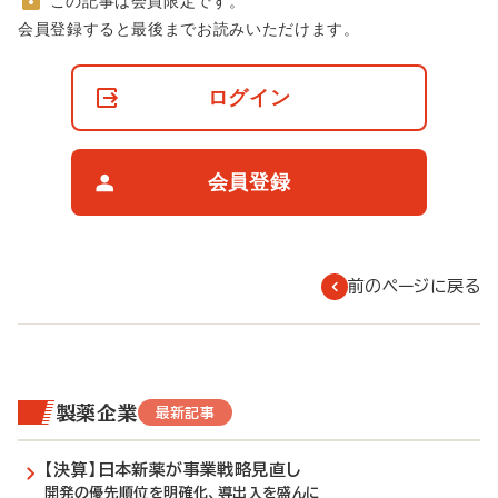
この記事は会員限定です。
非
会員登録すると最後までお読みいただけます。
会
員
の
ログイン
閲
覧
制
限
会員登録
に
つ
い
て
前のページに戻る
製薬企業
最新記事
【決算】日本新薬が事業戦略見直し
開発の優先順位を明確化、導出入を盛んに