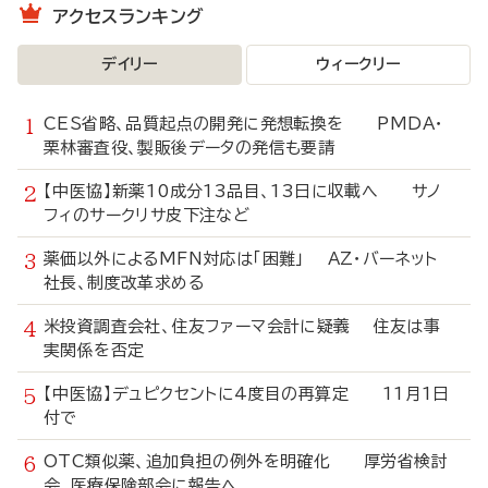
アクセスランキング
デイリー
ウィークリー
CES省略、品質起点の開発に発想転換を PMDA・
栗林審査役、製販後データの発信も要請
【中医協】新薬10成分13品目、13日に収載へ サノ
フィのサークリサ皮下注など
薬価以外によるMFN対応は「困難」 AZ・バーネット
社長、制度改革求める
米投資調査会社、住友ファーマ会計に疑義 住友は事
実関係を否定
【中医協】デュピクセントに4度目の再算定 11月1日
付で
OTC類似薬、追加負担の例外を明確化 厚労省検討
会、医療保険部会に報告へ