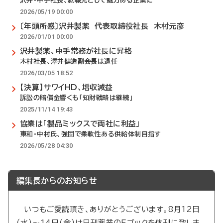
沢井・中手社長、就職先として魅力ある企業に
2026/05/19 00:00
〔年頭所感〕沢井製薬 代表取締役社長 木村元彦
2026/01/01 00:00
沢井製薬、中手常務が社長に昇格
木村社長、澤井健造副会長は退任
2026/03/05 18:52
【決算】サワイHD、増収減益
訴訟の賠償金響くも「知財戦略は継続」
2025/11/14 19:43
協業は「製品ミックスで両社に利益」
東和・中村氏、強固で柔軟性ある供給体制目指す
2026/05/28 04:30
編集長からのお知らせ
いつもご愛読頂き、ありがとうございます。8月12日
（水）～14日（金）は日刊薬業のEブックを休刊に致しま