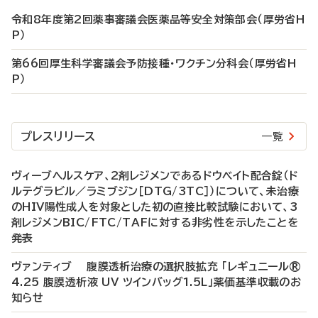
令和8年度第2回薬事審議会医薬品等安全対策部会（厚労省H
P）
第66回厚生科学審議会予防接種・ワクチン分科会（厚労省H
P）
プレスリリース
一覧
ヴィーブヘルスケア、2剤レジメンであるドウベイト配合錠（ド
ルテグラビル／ラミブジン［DTG/3TC］）について、未治療
のHIV陽性成人を対象とした初の直接比較試験において、3
剤レジメンBIC/FTC/TAFに対する非劣性を示したことを
発表
ヴァンティブ 腹膜透析治療の選択肢拡充 「レギュニール®
4.25 腹膜透析液 UV ツインバッグ1.5L」薬価基準収載のお
知らせ