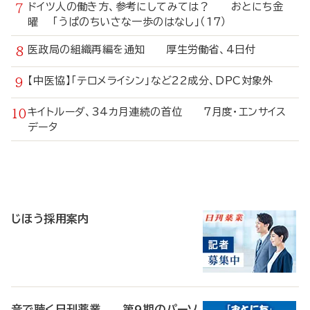
ドイツ人の働き方、参考にしてみては？ おとにち金
曜 「うぱのちいさな一歩のはなし」（17）
医政局の組織再編を通知 厚生労働省、4日付
【中医協】「テロメライシン」など22成分、DPC対象外
キイトルーダ、34カ月連続の首位 7月度・エンサイス
データ
寄
稿
じほう採用案内
音で聴く日刊薬業 第9期のパーソ