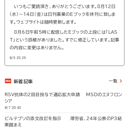
いつもご愛読頂き、ありがとうございます。8月12日
（水）～14日（金）は日刊薬業のEブックを休刊に致しま
す。ウェブサイトは随時更新します。
8月6日午前5時に配信したEブックの上段には「LAS
T」という誤植がありました。すでに修正しています。記事
の内容に変更はありません。
8/5 23:29
一覧
新着記事
RSV抗体の2回目投与で適応拡大申請 MSDのエヌフロン
シア
8/7 20:43
ビルテプソの添文改訂を指示 厚労省、24年公表のP3結
果踏まえ