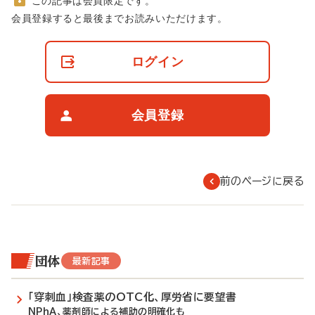
この記事は会員限定です。
非
会員登録すると最後までお読みいただけます。
会
員
の
ログイン
閲
覧
制
限
会員登録
に
つ
い
て
前のページに戻る
団体
最新記事
「穿刺血」検査薬のOTC化、厚労省に要望書
NPhA、薬剤師による補助の明確化も