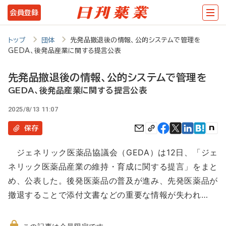
メ
会員登録
イ
ン
トップ
団体
先発品撤退後の情報、公的システムで管理を
GEDA、後発品産業に関する提言公表
コ
ン
先発品撤退後の情報、公的システムで管理を
テ
GEDA、後発品産業に関する提言公表
ン
2025/8/13 11:07
ツ
保存
に
ジェネリック医薬品協議会（GEDA）は12日、「ジェ
移
ネリック医薬品産業の維持・育成に関する提言」をまと
動
め、公表した。後発医薬品の普及が進み、先発医薬品が
撤退することで添付文書などの重要な情報が失われ…