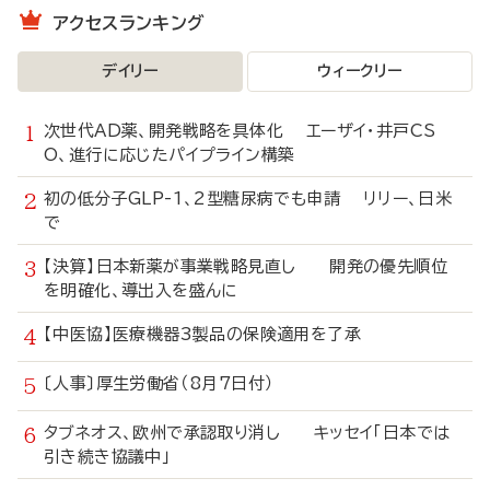
アクセスランキング
デイリー
ウィークリー
次世代AD薬、開発戦略を具体化 エーザイ・井戸CS
O、進行に応じたパイプライン構築
初の低分子GLP-1、2型糖尿病でも申請 リリー、日米
で
【決算】日本新薬が事業戦略見直し 開発の優先順位
を明確化、導出入を盛んに
【中医協】医療機器3製品の保険適用を了承
〔人事〕厚生労働省（8月7日付）
タブネオス、欧州で承認取り消し キッセイ「日本では
引き続き協議中」