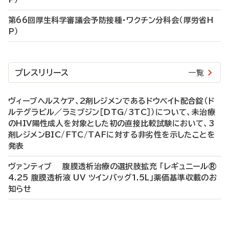
第66回厚生科学審議会予防接種・ワクチン分科会（厚労省H
P）
プレスリリース
一覧
ヴィーブヘルスケア、2剤レジメンであるドウベイト配合錠（ド
ルテグラビル／ラミブジン［DTG/3TC］）について、未治療
のHIV陽性成人を対象とした初の直接比較試験において、3
剤レジメンBIC/FTC/TAFに対する非劣性を示したことを
発表
ヴァンティブ 腹膜透析治療の選択肢拡充 「レギュニール®
4.25 腹膜透析液 UV ツインバッグ1.5L」薬価基準収載のお
知らせ
P