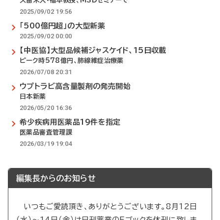
久留米大・福本教授、MSDセミナーで
2025/09/02 19:56
「500億円超」の大型新薬
2025/09/02 00:00
【中医協】大型品候補ジャスケイド、15日収載
ピーク時578億円、肺線維症治療薬
2026/07/08 20:31
ウプトラビ高含量製剤の発売開始
日本新薬
2026/05/20 16:36
希少疾病用医薬品19件を指定
医薬品審査管理課
2026/03/19 19:04
編集長からのお知らせ
いつもご愛読頂き、ありがとうございます。8月12日
（水）～14日（金）は日刊薬業のEブックを休刊に致しま