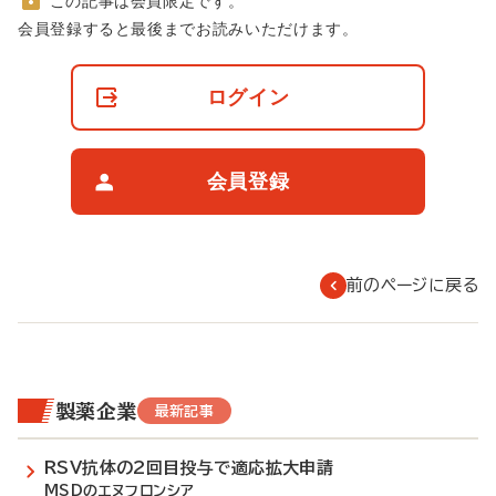
この記事は会員限定です。
非
会員登録すると最後までお読みいただけます。
会
員
の
ログイン
閲
覧
制
限
会員登録
に
つ
い
て
前のページに戻る
製薬企業
最新記事
RSV抗体の2回目投与で適応拡大申請
MSDのエヌフロンシア