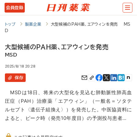
メ
会員登録
イ
ン
トップ
製薬企業
大型候補のPAH薬、エアウィンを発売 MS
D
コ
ン
大型候補のPAH薬、エアウィンを発売
テ
MSD
ン
2025/8/18 20:28
ツ
保存
に
MSDは18日、将来の大型化を見込む肺動脈性肺高血
移
圧症（PAH）治療薬「エアウィン」（一般名＝ソタテ
動
ルセプト〈遺伝子組換え〉）を発売した。中医協資料に
よると、ピーク時（発売10年度目）の予測投与患者…