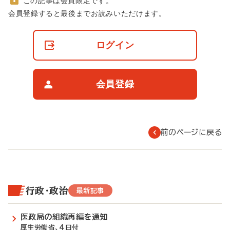
この記事は会員限定です。
非
会員登録すると最後までお読みいただけます。
会
員
の
ログイン
閲
覧
制
限
会員登録
に
つ
い
て
前のページに戻る
行政・政治
最新記事
医政局の組織再編を通知
厚生労働省、4日付