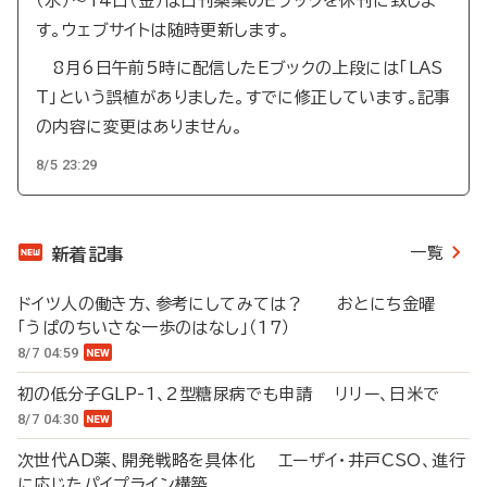
（水）～14日（金）は日刊薬業のEブックを休刊に致しま
す。ウェブサイトは随時更新します。
8月6日午前5時に配信したEブックの上段には「LAS
T」という誤植がありました。すでに修正しています。記事
の内容に変更はありません。
8/5 23:29
一覧
新着記事
ドイツ人の働き方、参考にしてみては？ おとにち金曜
「うぱのちいさな一歩のはなし」（17）
8/7 04:59
初の低分子GLP-1、2型糖尿病でも申請 リリー、日米で
8/7 04:30
次世代AD薬、開発戦略を具体化 エーザイ・井戸CSO、進行
に応じたパイプライン構築