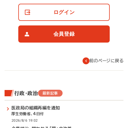
員
の
ログイン
閲
覧
制
限
会員登録
に
つ
い
て
前のページに戻る
行政・政治
最新記事
医政局の組織再編を通知
厚生労働省、4日付
2026/8/6 19:02