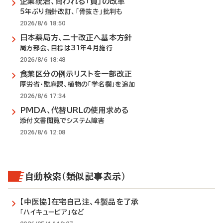
企業統治、問われる「質」の改革
5年ぶり指針改訂、「骨抜き」批判も
2026/8/6 18:50
日本薬局方、二十改正へ基本方針
局方部会、目標は31年4月施行
2026/8/6 18:48
食薬区分の例示リストを一部改正
厚労省・監麻課、植物の「学名欄」を追加
2026/8/6 17:34
PMDA、代替URLの使用求める
添付文書閲覧でシステム障害
2026/8/6 12:08
自動検索（類似記事表示）
【中医協】在宅自己注、4製品を了承
「ハイキュービア」など