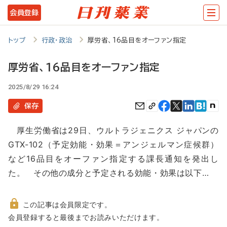
メ
会員登録
イ
ン
トップ
行政・政治
厚労省、16品目をオーファン指定
コ
厚労省、16品目をオーファン指定
ン
2025/8/29 16:24
テ
ン
保存
ツ
厚生労働省は29日、ウルトラジェニクス ジャパンの
に
GTX-102（予定効能・効果＝アンジェルマン症候群）
移
など16品目をオーファン指定する課長通知を発出し
動
た。 その他の成分と予定される効能・効果は以下…
この記事は会員限定です。
非
会員登録すると最後までお読みいただけます。
会