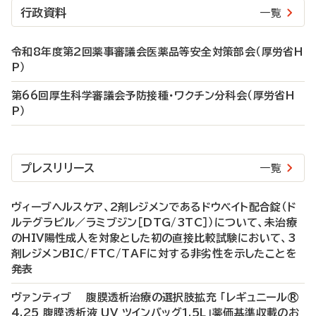
行政資料
一覧
令和8年度第2回薬事審議会医薬品等安全対策部会（厚労省H
P）
第66回厚生科学審議会予防接種・ワクチン分科会（厚労省H
P）
プレスリリース
一覧
ヴィーブヘルスケア、2剤レジメンであるドウベイト配合錠（ド
ルテグラビル／ラミブジン［DTG/3TC］）について、未治療
のHIV陽性成人を対象とした初の直接比較試験において、3
剤レジメンBIC/FTC/TAFに対する非劣性を示したことを
発表
ヴァンティブ 腹膜透析治療の選択肢拡充 「レギュニール®
4.25 腹膜透析液 UV ツインバッグ1.5L」薬価基準収載のお