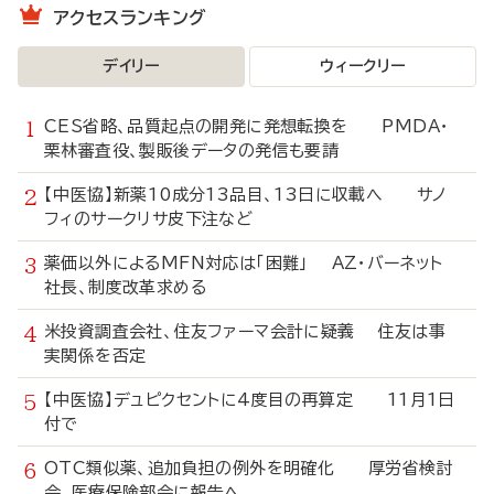
アクセスランキング
デイリー
ウィークリー
CES省略、品質起点の開発に発想転換を PMDA・
栗林審査役、製販後データの発信も要請
【中医協】新薬10成分13品目、13日に収載へ サノ
フィのサークリサ皮下注など
薬価以外によるMFN対応は「困難」 AZ・バーネット
社長、制度改革求める
米投資調査会社、住友ファーマ会計に疑義 住友は事
実関係を否定
【中医協】デュピクセントに4度目の再算定 11月1日
付で
OTC類似薬、追加負担の例外を明確化 厚労省検討
会、医療保険部会に報告へ