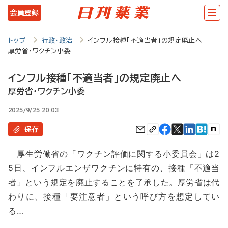
メ
会員登録
イ
ン
トップ
行政・政治
インフル接種「不適当者」の規定廃止へ
厚労省・ワクチン小委
コ
ン
インフル接種「不適当者」の規定廃止へ
テ
厚労省・ワクチン小委
ン
2025/9/25 20:03
ツ
保存
に
厚生労働省の「ワクチン評価に関する小委員会」は2
移
5日、インフルエンザワクチンに特有の、接種「不適当
動
者」という規定を廃止することを了承した。厚労省は代
わりに、接種「要注意者」という呼び方を想定してい
る…