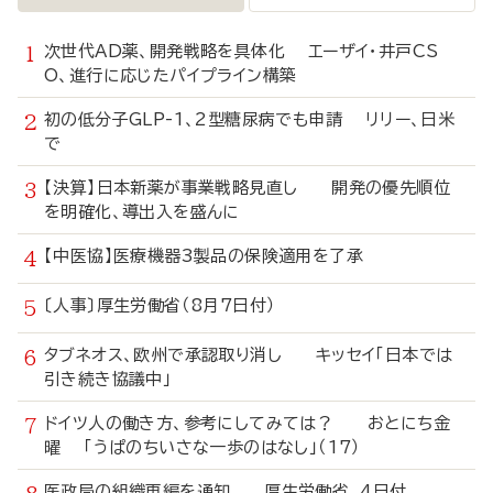
次世代AD薬、開発戦略を具体化 エーザイ・井戸CS
O、進行に応じたパイプライン構築
初の低分子GLP-1、2型糖尿病でも申請 リリー、日米
で
【決算】日本新薬が事業戦略見直し 開発の優先順位
を明確化、導出入を盛んに
【中医協】医療機器3製品の保険適用を了承
〔人事〕厚生労働省（8月7日付）
タブネオス、欧州で承認取り消し キッセイ「日本では
引き続き協議中」
ドイツ人の働き方、参考にしてみては？ おとにち金
曜 「うぱのちいさな一歩のはなし」（17）
医政局の組織再編を通知 厚生労働省、4日付