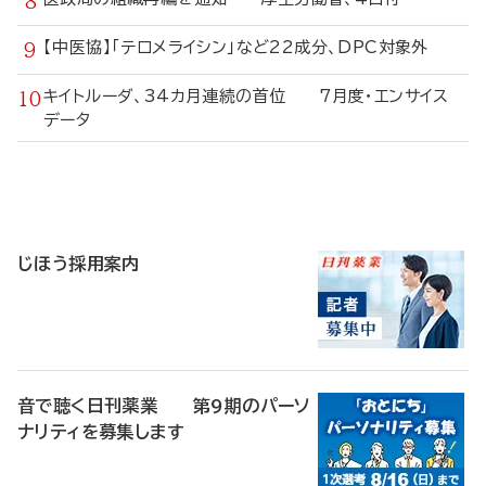
【中医協】「テロメライシン」など22成分、DPC対象外
キイトルーダ、34カ月連続の首位 7月度・エンサイス
データ
寄
稿
じほう採用案内
音で聴く日刊薬業 第9期のパーソ
ナリティを募集します