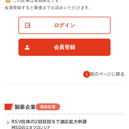
この記事は会員限定です。
非
会員登録すると最後までお読みいただけます。
会
員
の
ログイン
閲
覧
制
限
会員登録
に
つ
い
て
前のページに戻る
製薬企業
最新記事
RSV抗体の2回目投与で適応拡大申請
MSDのエヌフロンシア