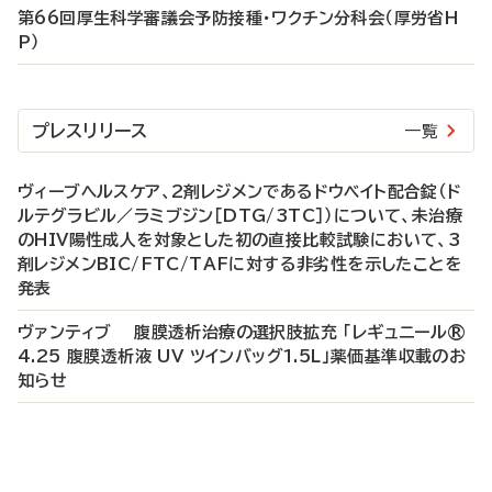
第66回厚生科学審議会予防接種・ワクチン分科会（厚労省H
P）
プレスリリース
一覧
ヴィーブヘルスケア、2剤レジメンであるドウベイト配合錠（ド
ルテグラビル／ラミブジン［DTG/3TC］）について、未治療
のHIV陽性成人を対象とした初の直接比較試験において、3
剤レジメンBIC/FTC/TAFに対する非劣性を示したことを
発表
ヴァンティブ 腹膜透析治療の選択肢拡充 「レギュニール®
4.25 腹膜透析液 UV ツインバッグ1.5L」薬価基準収載のお
知らせ
P