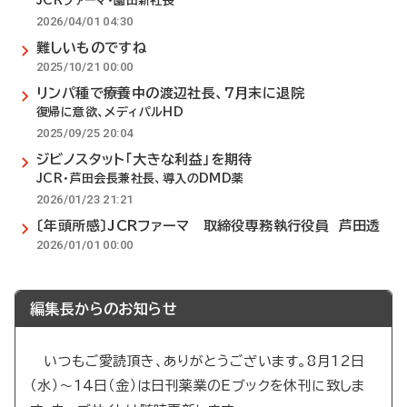
JCRファーマ・薗田新社長
2026/04/01 04:30
難しいものですね
2025/10/21 00:00
リンパ種で療養中の渡辺社長、7月末に退院
復帰に意欲、メディパルHD
2025/09/25 20:04
ジビノスタット「大きな利益」を期待
JCR・芦田会長兼社長、導入のDMD薬
2026/01/23 21:21
〔年頭所感〕JCRファーマ 取締役専務執行役員 芦田透
2026/01/01 00:00
編集長からのお知らせ
いつもご愛読頂き、ありがとうございます。8月12日
（水）～14日（金）は日刊薬業のEブックを休刊に致しま