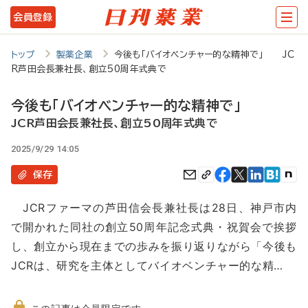
メ
会員登録
イ
ン
トップ
製薬企業
今後も「バイオベンチャー的な精神で」 JC
R芦田会長兼社長、創立50周年式典で
コ
ン
今後も「バイオベンチャー的な精神で」
テ
JCR芦田会長兼社長、創立50周年式典で
ン
2025/9/29 14:05
ツ
保存
に
JCRファーマの芦田信会長兼社長は28日、神戸市内
移
で開かれた同社の創立50周年記念式典・祝賀会で挨拶
動
し、創立から現在までの歩みを振り返りながら「今後も
JCRは、研究を主体としてバイオベンチャー的な精…