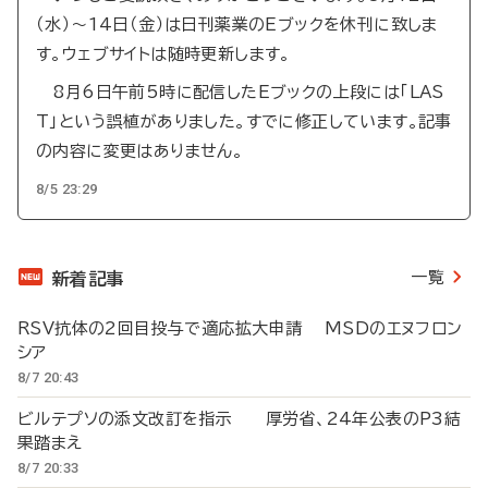
（水）～14日（金）は日刊薬業のEブックを休刊に致しま
す。ウェブサイトは随時更新します。
8月6日午前5時に配信したEブックの上段には「LAS
T」という誤植がありました。すでに修正しています。記事
の内容に変更はありません。
8/5 23:29
一覧
新着記事
RSV抗体の2回目投与で適応拡大申請 MSDのエヌフロン
シア
8/7 20:43
ビルテプソの添文改訂を指示 厚労省、24年公表のP3結
果踏まえ
8/7 20:33