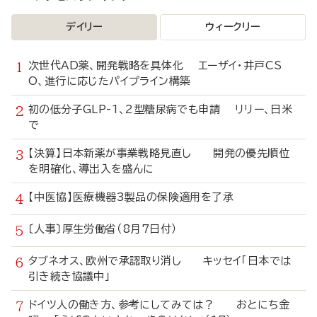
デイリー
ウィークリー
次世代AD薬、開発戦略を具体化 エーザイ・井戸CS
O、進行に応じたパイプライン構築
初の低分子GLP-1、2型糖尿病でも申請 リリー、日米
で
【決算】日本新薬が事業戦略見直し 開発の優先順位
を明確化、導出入を盛んに
【中医協】医療機器3製品の保険適用を了承
〔人事〕厚生労働省（8月7日付）
タブネオス、欧州で承認取り消し キッセイ「日本では
引き続き協議中」
ドイツ人の働き方、参考にしてみては？ おとにち金