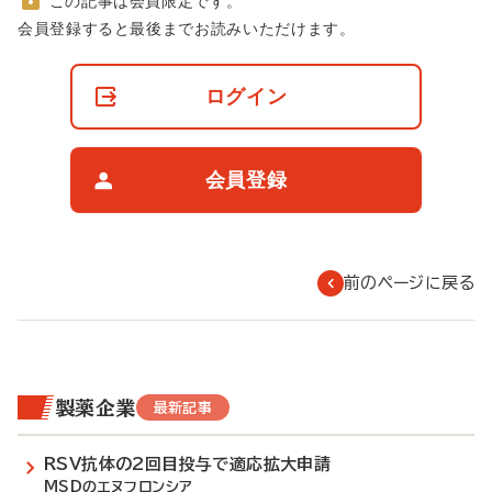
この記事は会員限定です。
非
会員登録すると最後までお読みいただけます。
会
員
の
ログイン
閲
覧
制
限
会員登録
に
つ
い
て
前のページに戻る
製薬企業
最新記事
RSV抗体の2回目投与で適応拡大申請
MSDのエヌフロンシア