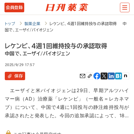
メ
会員登録
イ
ン
トップ
製薬企業
レケンビ、4週1回維持投与の承認取得 中
国で、エーザイ/バイオジェン
コ
ン
レケンビ、4週1回維持投与の承認取得
テ
中国で、エーザイ/バイオジェン
ン
2025/9/29 17:57
ツ
保存
に
エーザイと米バイオジェンは29日、早期アルツハイ
移
マー病（AD）治療薬「レケンビ」（一般名＝レカネマ
動
ブ）について、中国で4週に1回投与の静注維持投与が
承認されたと発表した。今回の追加承認によって、18…