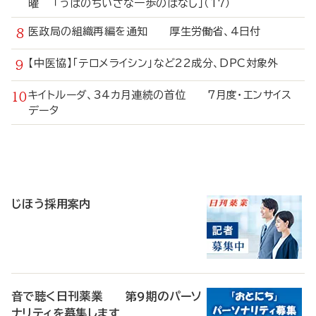
曜 「うぱのちいさな一歩のはなし」（17）
医政局の組織再編を通知 厚生労働省、4日付
【中医協】「テロメライシン」など22成分、DPC対象外
キイトルーダ、34カ月連続の首位 7月度・エンサイス
データ
寄
稿
じほう採用案内
音で聴く日刊薬業 第9期のパーソ
ナリティを募集します