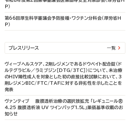
令和8年度第2回薬事審議会医薬品等安全対策部会（厚労省H
P）
第66回厚生科学審議会予防接種・ワクチン分科会（厚労省H
P）
プレスリリース
一覧
ヴィーブヘルスケア、2剤レジメンであるドウベイト配合錠（ド
ルテグラビル／ラミブジン［DTG/3TC］）について、未治療
のHIV陽性成人を対象とした初の直接比較試験において、3
剤レジメンBIC/FTC/TAFに対する非劣性を示したことを
発表
ヴァンティブ 腹膜透析治療の選択肢拡充 「レギュニール®
4.25 腹膜透析液 UV ツインバッグ1.5L」薬価基準収載のお
知らせ