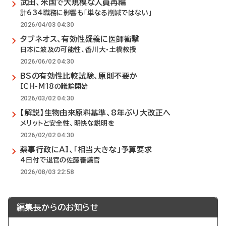
武田、米国で大規模な人員再編
計634職務に影響も「単なる削減ではない」
2026/04/03 04:30
タブネオス、有効性疑義に医師衝撃
日本に波及の可能性、香川大・土橋教授
2026/06/02 04:30
BSの有効性比較試験、原則不要か
ICH-M18の議論開始
2026/03/02 04:30
【解説】生物由来原料基準、8年ぶり大改正へ
メリットと安全性、明快な説明を
2026/02/02 04:30
薬事行政にAI、「相当大きな」予算要求
4日付で退官の佐藤審議官
2026/08/03 22:58
編集長からのお知らせ