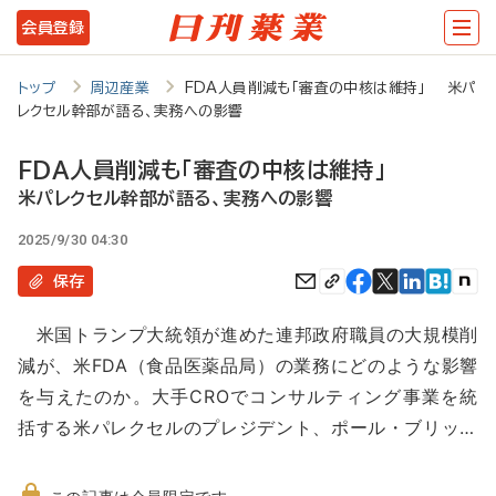
メ
会員登録
イ
ン
トップ
周辺産業
FDA人員削減も「審査の中核は維持」 米パ
レクセル幹部が語る、実務への影響
コ
ン
FDA人員削減も「審査の中核は維持」
テ
米パレクセル幹部が語る、実務への影響
ン
2025/9/30 04:30
ツ
保存
に
米国トランプ大統領が進めた連邦政府職員の大規模削
移
減が、米FDA（食品医薬品局）の業務にどのような影響
動
を与えたのか。大手CROでコンサルティング事業を統
括する米パレクセルのプレジデント、ポール・ブリッ…