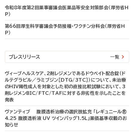
令和8年度第2回薬事審議会医薬品等安全対策部会（厚労省H
P）
第66回厚生科学審議会予防接種・ワクチン分科会（厚労省H
P）
プレスリリース
一覧
ヴィーブヘルスケア、2剤レジメンであるドウベイト配合錠（ド
ルテグラビル／ラミブジン［DTG/3TC］）について、未治療
のHIV陽性成人を対象とした初の直接比較試験において、3
剤レジメンBIC/FTC/TAFに対する非劣性を示したことを
発表
ヴァンティブ 腹膜透析治療の選択肢拡充 「レギュニール®
4.25 腹膜透析液 UV ツインバッグ1.5L」薬価基準収載のお
知らせ