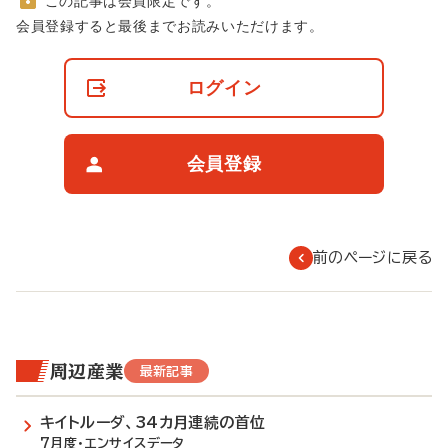
この記事は会員限定です。
非
会員登録すると最後までお読みいただけます。
会
員
の
ログイン
閲
覧
制
限
会員登録
に
つ
い
て
前のページに戻る
周辺産業
最新記事
キイトルーダ、34カ月連続の首位
7月度・エンサイスデータ