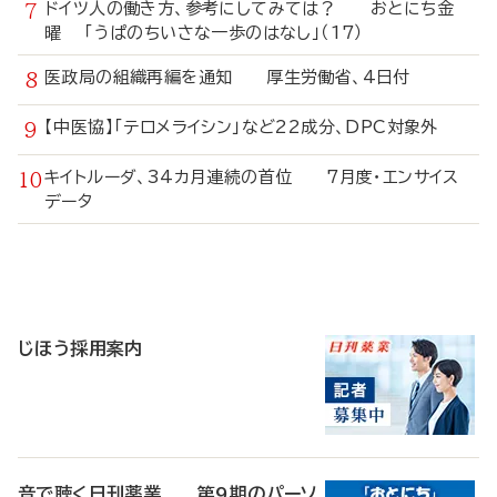
ドイツ人の働き方、参考にしてみては？ おとにち金
曜 「うぱのちいさな一歩のはなし」（17）
医政局の組織再編を通知 厚生労働省、4日付
【中医協】「テロメライシン」など22成分、DPC対象外
キイトルーダ、34カ月連続の首位 7月度・エンサイス
データ
寄
稿
じほう採用案内
音で聴く日刊薬業 第9期のパーソ