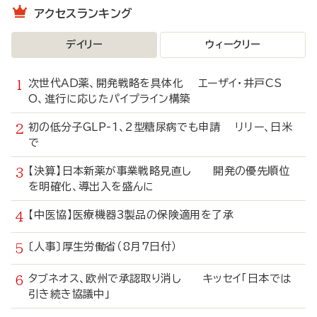
アクセスランキング
デイリー
ウィークリー
次世代AD薬、開発戦略を具体化 エーザイ・井戸CS
O、進行に応じたパイプライン構築
初の低分子GLP-1、2型糖尿病でも申請 リリー、日米
で
【決算】日本新薬が事業戦略見直し 開発の優先順位
を明確化、導出入を盛んに
【中医協】医療機器3製品の保険適用を了承
〔人事〕厚生労働省（8月7日付）
タブネオス、欧州で承認取り消し キッセイ「日本では
引き続き協議中」