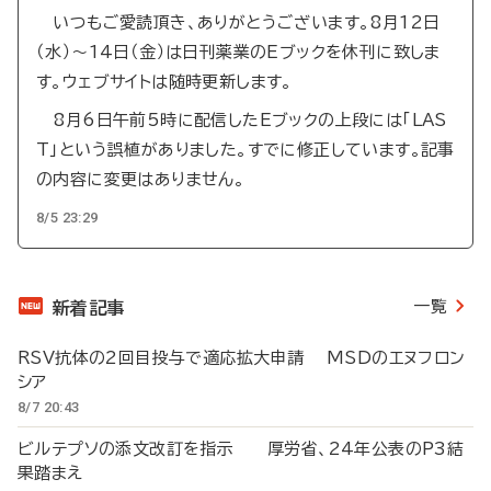
いつもご愛読頂き、ありがとうございます。8月12日
（水）～14日（金）は日刊薬業のEブックを休刊に致しま
す。ウェブサイトは随時更新します。
8月6日午前5時に配信したEブックの上段には「LAS
T」という誤植がありました。すでに修正しています。記事
の内容に変更はありません。
8/5 23:29
一覧
新着記事
RSV抗体の2回目投与で適応拡大申請 MSDのエヌフロン
シア
8/7 20:43
ビルテプソの添文改訂を指示 厚労省、24年公表のP3結
果踏まえ