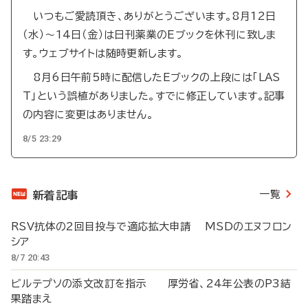
いつもご愛読頂き、ありがとうございます。8月12日
（水）～14日（金）は日刊薬業のEブックを休刊に致しま
す。ウェブサイトは随時更新します。
8月6日午前5時に配信したEブックの上段には「LAS
T」という誤植がありました。すでに修正しています。記事
の内容に変更はありません。
8/5 23:29
一覧
新着記事
RSV抗体の2回目投与で適応拡大申請 MSDのエヌフロン
シア
8/7 20:43
ビルテプソの添文改訂を指示 厚労省、24年公表のP3結
果踏まえ