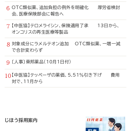
OTC類似薬、追加負担の例外を明確化 厚労省検討
会、医療保険部会に報告へ
【中医協】テロメライシン、保険適用了承 13日から、
オンコリスの再生医療等製品
対象成分にラメルテオン追加 OTC類似薬、一増一減
で合計変わらず
〔人事〕東邦薬品（10月1日付）
【中医協】テッペーザの薬価、5.51％引き下げ 費用
対で、11月から
寄
稿
じほう採用案内