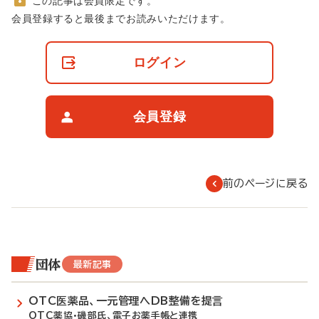
この記事は会員限定です。
非
会員登録すると最後までお読みいただけます。
会
員
の
ログイン
閲
覧
制
限
会員登録
に
つ
い
て
前のページに戻る
団体
最新記事
OTC医薬品、一元管理へDB整備を提言
OTC薬協・磯部氏、電子お薬手帳と連携