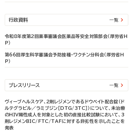
行政資料
一覧
令和8年度第2回薬事審議会医薬品等安全対策部会（厚労省H
P）
第66回厚生科学審議会予防接種・ワクチン分科会（厚労省H
P）
プレスリリース
一覧
ヴィーブヘルスケア、2剤レジメンであるドウベイト配合錠（ド
ルテグラビル／ラミブジン［DTG/3TC］）について、未治療
のHIV陽性成人を対象とした初の直接比較試験において、3
剤レジメンBIC/FTC/TAFに対する非劣性を示したことを
発表