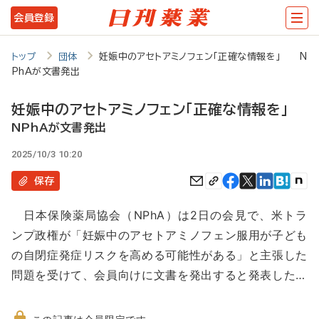
メ
会員登録
イ
ン
トップ
団体
妊娠中のアセトアミノフェン「正確な情報を」 N
PhAが文書発出
コ
ン
妊娠中のアセトアミノフェン「正確な情報を」
テ
NPhAが文書発出
ン
2025/10/3 10:20
ツ
保存
に
日本保険薬局協会（NPhA）は2日の会見で、米トラ
移
ンプ政権が「妊娠中のアセトアミノフェン服用が子ども
動
の自閉症発症リスクを高める可能性がある」と主張した
問題を受けて、会員向けに文書を発出すると発表した…