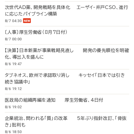
次世代AD薬、開発戦略を具体化 エーザイ・井戸CSO、進行
に応じたパイプライン構築
8/7 04:30
〔人事〕厚生労働省（8月7日付）
8/7 00:00
【決算】日本新薬が事業戦略見直し 開発の優先順位を明確
化、導出入を盛んに
8/6 19:47
タブネオス、欧州で承認取り消し キッセイ「日本では引き
続き協議中」
8/6 19:12
医政局の組織再編を通知 厚生労働省、4日付
8/6 19:02
企業統治、問われる「質」の改革 5年ぶり指針改訂、「骨抜
き」批判も
8/6 18:50