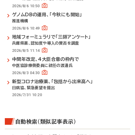
2026/8/6 10:50
ゲノムDBの運用、「今秋にも開始」
推進機構
2026/8/6 10:49
地域フォーミュラリで「三師アンケート」
兵庫県薬、認知度や導入の賛否を調査
2026/8/5 11:14
中間年改定、4大臣合意の枠内で
中医協診療側委員に就任の渡邊氏
2026/8/3 04:30
新型コロナ治療薬、「包括から出来高へ」
日病協、緊急要望を提出
2026/7/31 10:20
自動検索（類似記事表示）