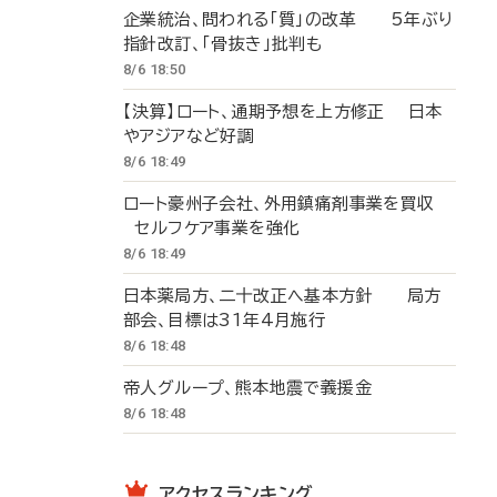
企業統治、問われる「質」の改革 5年ぶり
指針改訂、「骨抜き」批判も
8/6 18:50
【決算】ロート、通期予想を上方修正 日本
やアジアなど好調
8/6 18:49
ロート豪州子会社、外用鎮痛剤事業を買収
セルフケア事業を強化
8/6 18:49
日本薬局方、二十改正へ基本方針 局方
部会、目標は31年4月施行
8/6 18:48
帝人グループ、熊本地震で義援金
8/6 18:48
アクセスランキング