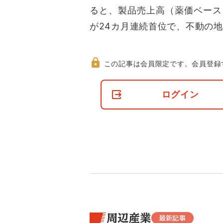
ると、製品売上高（薬価ベース）
が24カ月連続首位で、不動の
この記事は会員限定です。
会員登録
非
会
ログイン
員
の
閲
覧
制
限
に
つ
い
て
周辺産業
最新記事