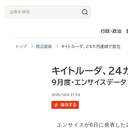
メ
記
イ
事
ン
を
行政・政治
コ
検
ン
索
トップ
周辺産業
キイトルーダ、24カ月連続で首位 
テ
ン
ツ
キイトルーダ、24
に
9月度・エンサイスデータ
移
2025/10/6 21:24
動
保存
する
エンサイスが6日に発表した2