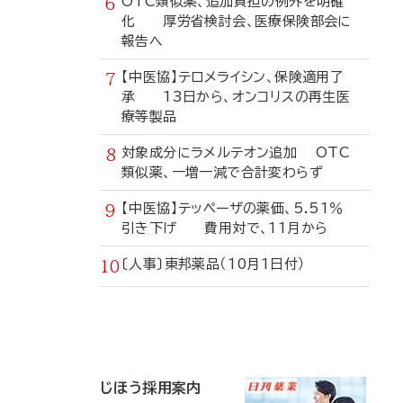
OTC類似薬、追加負担の例外を明確
化 厚労省検討会、医療保険部会に
報告へ
【中医協】テロメライシン、保険適用了
承 13日から、オンコリスの再生医
療等製品
対象成分にラメルテオン追加 OTC
類似薬、一増一減で合計変わらず
【中医協】テッペーザの薬価、5.51％
引き下げ 費用対で、11月から
〔人事〕東邦薬品（10月1日付）
寄
稿
じほう採用案内