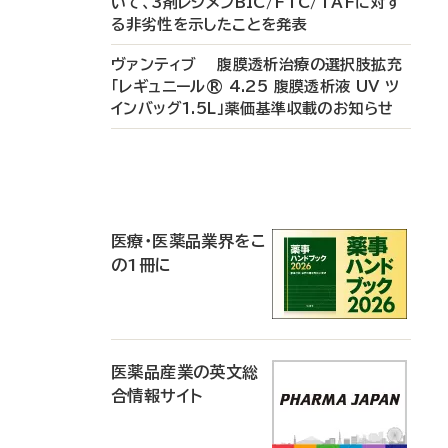
いて、3剤レジメンBIC/FTC/TAFに対す
る非劣性を示したことを発表
ヴァンティブ 腹膜透析治療の選択肢拡充
「レギュニール® 4.25 腹膜透析液 UV ツ
インバッグ1.5L」薬価基準収載のお知らせ
P
R
医療・医薬品業界をこ
の1冊に
医薬品産業の英文総
合情報サイト