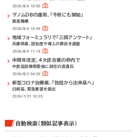
2026/8/6 10:50
ゲノムDBの運用、「今秋にも開始」
推進機構
2026/8/6 10:49
地域フォーミュラリで「三師アンケート」
兵庫県薬、認知度や導入の賛否を調査
2026/8/5 11:14
中間年改定、4大臣合意の枠内で
中医協診療側委員に就任の渡邊氏
2026/8/3 04:30
新型コロナ治療薬、「包括から出来高へ」
日病協、緊急要望を提出
2026/7/31 10:20
自動検索（類似記事表示）