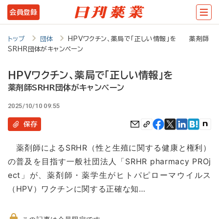
メ
会員登録
イ
ン
トップ
団体
HPVワクチン、薬局で「正しい情報」を 薬剤師
SRHR団体がキャンペーン
コ
ン
HPVワクチン、薬局で「正しい情報」を
テ
薬剤師SRHR団体がキャンペーン
ン
2025/10/10 09:55
ツ
保存
に
薬剤師によるSRHR（性と生殖に関する健康と権利）
移
の普及を目指す一般社団法人「SRHR pharmacy PROj
動
ect」が、薬剤師・薬学生がヒトパピローマウイルス
（HPV）ワクチンに関する正確な知…