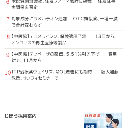
米投資調査会社、住友ファーマ会計に疑義 住友は事
実関係を否定
対象成分にラメルテオン追加 OTC類似薬、一増一減
で合計変わらず
【中医協】テロメライシン、保険適用了承 13日から、
オンコリスの再生医療等製品
【中医協】テッペーザの薬価、5.51％引き下げ 費用
対で、11月から
ITP治療薬ウェイリズ、QOL改善にも期待 阪大加藤
教授、サノフィセミナーで
寄
稿
じほう採用案内