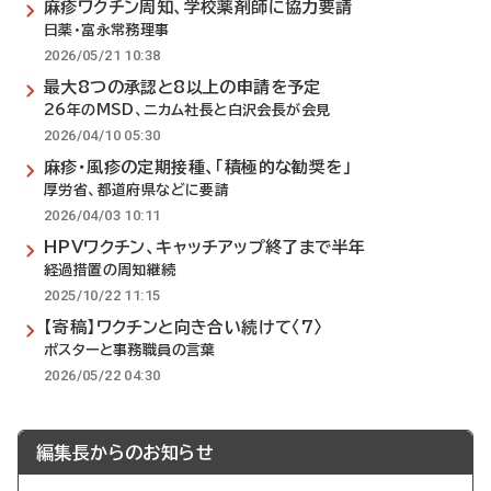
麻疹ワクチン周知、学校薬剤師に協力要請
日薬・富永常務理事
2026/05/21 10:38
最大8つの承認と8以上の申請を予定
26年のMSD、ニカム社長と白沢会長が会見
2026/04/10 05:30
麻疹・風疹の定期接種、「積極的な勧奨を」
厚労省、都道府県などに要請
2026/04/03 10:11
HPVワクチン、キャッチアップ終了まで半年
経過措置の周知継続
2025/10/22 11:15
【寄稿】ワクチンと向き合い続けて〈7〉
ポスターと事務職員の言葉
2026/05/22 04:30
編集長からのお知らせ