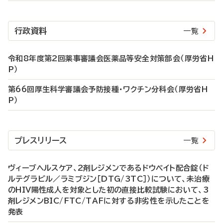
行政資料
一覧
令和8年度第2回薬事審議会医薬品等安全対策部会（厚労省H
P）
第66回厚生科学審議会予防接種・ワクチン分科会（厚労省H
P）
プレスリリース
一覧
ヴィーブヘルスケア、2剤レジメンであるドウベイト配合錠（ド
ルテグラビル／ラミブジン［DTG/3TC］）について、未治療
のHIV陽性成人を対象とした初の直接比較試験において、3
剤レジメンBIC/FTC/TAFに対する非劣性を示したことを
発表