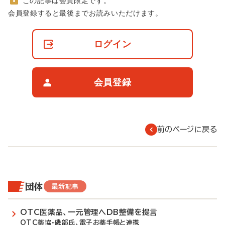
この記事は会員限定です。
非
会員登録すると最後までお読みいただけます。
会
員
の
ログイン
閲
覧
制
限
会員登録
に
つ
い
て
前のページに戻る
団体
最新記事
OTC医薬品、一元管理へDB整備を提言
OTC薬協・磯部氏、電子お薬手帳と連携