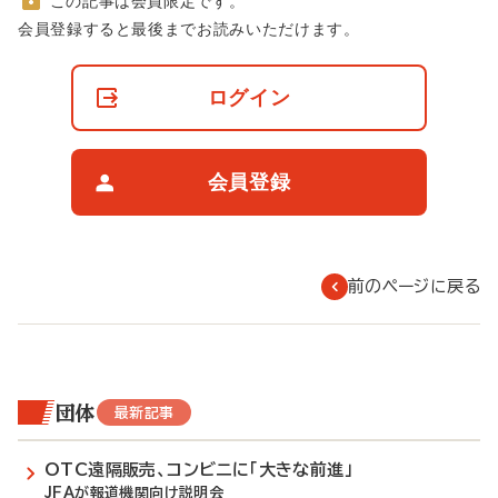
この記事は会員限定です。
非
会員登録すると最後までお読みいただけます。
会
員
の
ログイン
閲
覧
制
限
会員登録
に
つ
い
て
前のページに戻る
団体
最新記事
OTC遠隔販売、コンビニに「大きな前進」
JFAが報道機関向け説明会