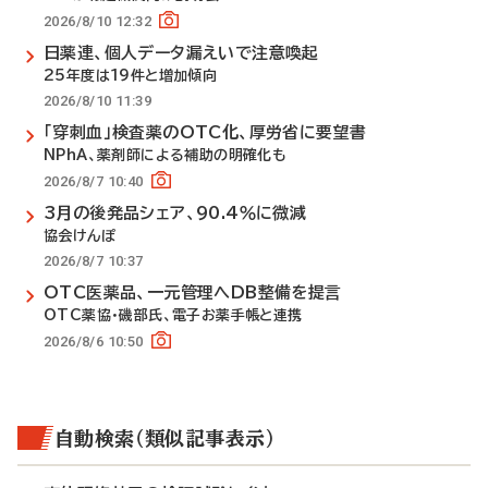
2026/8/10 12:32
日薬連、個人データ漏えいで注意喚起
25年度は19件と増加傾向
2026/8/10 11:39
「穿刺血」検査薬のOTC化、厚労省に要望書
NPhA、薬剤師による補助の明確化も
2026/8/7 10:40
3月の後発品シェア、90.4％に微減
協会けんぽ
2026/8/7 10:37
OTC医薬品、一元管理へDB整備を提言
OTC薬協・磯部氏、電子お薬手帳と連携
2026/8/6 10:50
自動検索（類似記事表示）