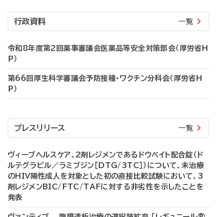
行政資料
一覧
令和8年度第2回薬事審議会医薬品等安全対策部会（厚労省H
P）
第66回厚生科学審議会予防接種・ワクチン分科会（厚労省H
P）
プレスリリース
一覧
ヴィーブヘルスケア、2剤レジメンであるドウベイト配合錠（ド
ルテグラビル／ラミブジン［DTG/3TC］）について、未治療
のHIV陽性成人を対象とした初の直接比較試験において、3
剤レジメンBIC/FTC/TAFに対する非劣性を示したことを
発表
ヴァンティブ 腹膜透析治療の選択肢拡充 「レギュニール®