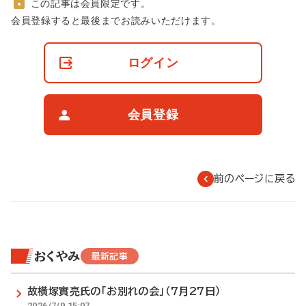
この記事は会員限定です。
非
会員登録すると最後までお読みいただけます。
会
員
の
ログイン
閲
覧
制
限
会員登録
に
つ
い
て
前のページに戻る
おくやみ
最新記事
故横塚實亮氏の「お別れの会」（7月27日）
2026/7/9 15:07