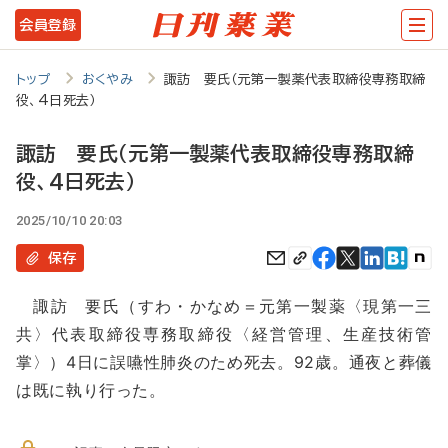
メ
会員登録
イ
ン
トップ
おくやみ
諏訪 要氏（元第一製薬代表取締役専務取締
役、4日死去）
コ
ン
諏訪 要氏（元第一製薬代表取締役専務取締
テ
役、4日死去）
ン
2025/10/10 20:03
ツ
保存
に
移
諏訪 要氏（すわ・かなめ＝元第一製薬〈現第一三
共〉代表取締役専務取締役〈経営管理、生産技術管
動
掌〉）4日に誤嚥性肺炎のため死去。92歳。通夜と葬儀
は既に執り行った。