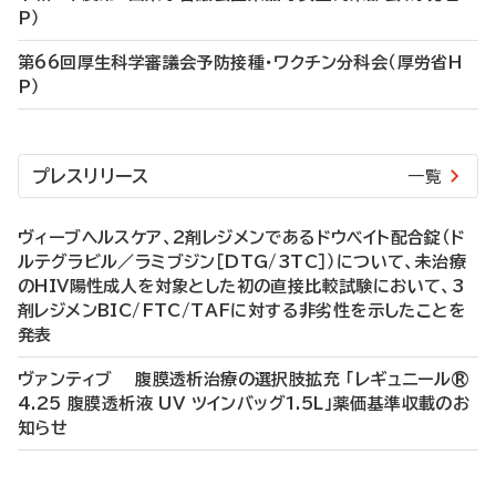
P）
第66回厚生科学審議会予防接種・ワクチン分科会（厚労省H
P）
プレスリリース
一覧
ヴィーブヘルスケア、2剤レジメンであるドウベイト配合錠（ド
ルテグラビル／ラミブジン［DTG/3TC］）について、未治療
のHIV陽性成人を対象とした初の直接比較試験において、3
剤レジメンBIC/FTC/TAFに対する非劣性を示したことを
発表
ヴァンティブ 腹膜透析治療の選択肢拡充 「レギュニール®
4.25 腹膜透析液 UV ツインバッグ1.5L」薬価基準収載のお
知らせ