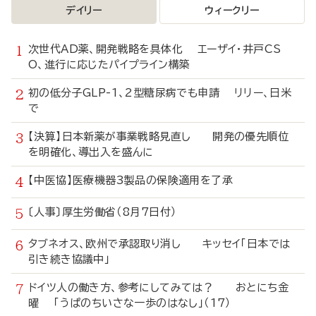
デイリー
ウィークリー
次世代AD薬、開発戦略を具体化 エーザイ・井戸CS
O、進行に応じたパイプライン構築
初の低分子GLP-1、2型糖尿病でも申請 リリー、日米
で
【決算】日本新薬が事業戦略見直し 開発の優先順位
を明確化、導出入を盛んに
【中医協】医療機器3製品の保険適用を了承
〔人事〕厚生労働省（8月7日付）
タブネオス、欧州で承認取り消し キッセイ「日本では
引き続き協議中」
ドイツ人の働き方、参考にしてみては？ おとにち金
曜 「うぱのちいさな一歩のはなし」（17）