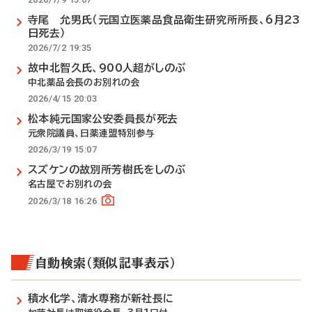
寺尾 允男氏（元国立医薬品食品衛生研究所所長、6月23
日死去）
2026/7/2 19:35
故中北智久氏、900人超がしのぶ
中北薬品会長のお別れの会
2026/4/15 20:03
松本純元国家公安委員長が死去
元衆院議員、日薬連盟特別参与
2026/3/19 15:07
スズケンの故別所芳樹氏をしのぶ
名古屋でお別れの会
2026/3/18 16:26
自動検索（類似記事表示）
積水化学、清水専務が新社長に