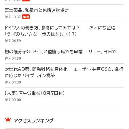
富士薬品、和泉市と包括連携協定
8/7 10:37
ドイツ人の働き方、参考にしてみては？ おとにち金曜
「うぱのちいさな一歩のはなし」（17）
8/7 04:59
初の低分子GLP-1、2型糖尿病でも申請 リリー、日米で
8/7 04:30
次世代AD薬、開発戦略を具体化 エーザイ・井戸CSO、進行
に応じたパイプライン構築
8/7 04:30
〔人事〕厚生労働省（8月7日付）
8/7 00:00
アクセスランキング