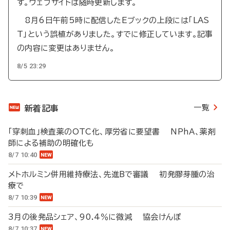
す。ウェブサイトは随時更新します。
8月6日午前5時に配信したEブックの上段には「LAS
T」という誤植がありました。すでに修正しています。記事
の内容に変更はありません。
8/5 23:29
一覧
新着記事
「穿刺血」検査薬のOTC化、厚労省に要望書 NPhA、薬剤
師による補助の明確化も
8/7 10:40
メトホルミン併用維持療法、先進Bで審議 初発膠芽腫の治
療で
8/7 10:39
3月の後発品シェア、90.4％に微減 協会けんぽ
8/7 10:37