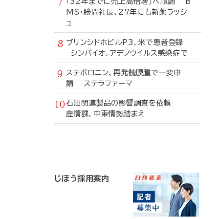
「32年までに売上高倍増」へ順調 B
MS・勝間社長、27年にも新薬ラッシ
ュ
ブリンシドホビルP3、米で患者登録
シンバイオ、アデノウイルス感染症で
ステボロニン、再発髄膜腫で一変申
請 ステラファーマ
石油関連製品の影響調査を依頼
産情課、中東情勢踏まえ
寄
稿
じほう採用案内