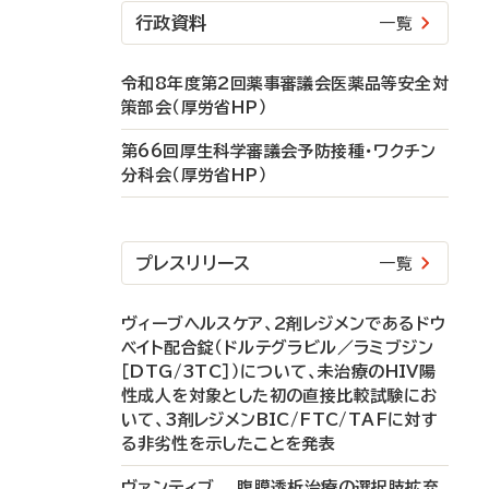
行政資料
一覧
令和8年度第2回薬事審議会医薬品等安全対
策部会（厚労省HP）
第66回厚生科学審議会予防接種・ワクチン
分科会（厚労省HP）
プレスリリース
一覧
ヴィーブヘルスケア、2剤レジメンであるドウ
ベイト配合錠（ドルテグラビル／ラミブジン
［DTG/3TC］）について、未治療のHIV陽
性成人を対象とした初の直接比較試験にお
いて、3剤レジメンBIC/FTC/TAFに対す
る非劣性を示したことを発表
ヴァンティブ 腹膜透析治療の選択肢拡充