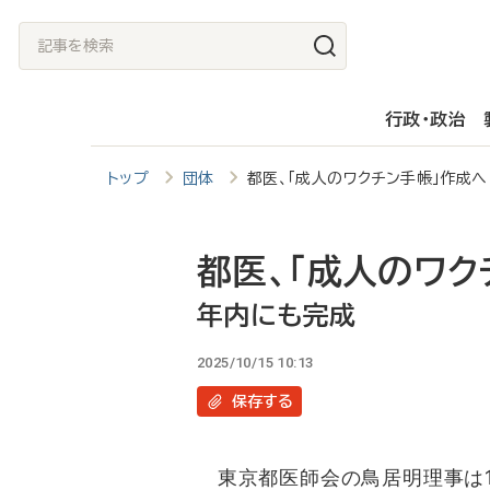
メ
記
イ
事
ン
を
行政・政治
コ
検
ン
索
トップ
団体
都医、「成人のワクチン手帳」作
テ
ン
ツ
都医、「成人のワク
に
年内にも完成
移
2025/10/15 10:13
動
保存
する
東京都医師会の鳥居明理事は1