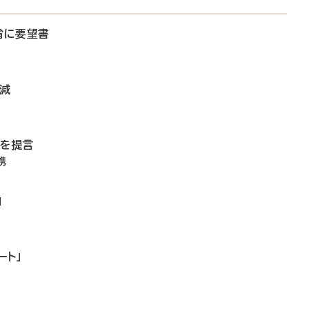
省に要望書
微減
備を提言
携
」
ート」