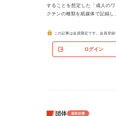
することを想定した「成人のワ
クチンの種類を紙媒体で記録し
この記事は会員限定です。
会員登録
非
会
ログイン
員
の
閲
覧
制
限
に
つ
い
て
団体
最新記事