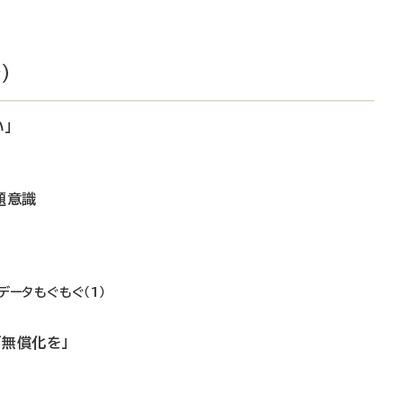
）
」
題意識
！
データもぐもぐ（1）
「無償化を」