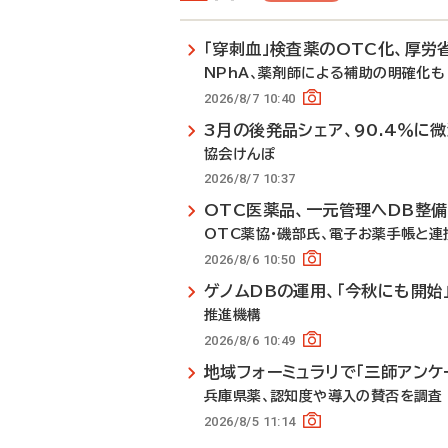
「穿刺血」検査薬のOTC化、厚労
NPhA、薬剤師による補助の明確化も
2026/8/7 10:40
3月の後発品シェア、90.4％に
協会けんぽ
2026/8/7 10:37
OTC医薬品、一元管理へDB整
OTC薬協・磯部氏、電子お薬手帳と連
2026/8/6 10:50
ゲノムDBの運用、「今秋にも開始
推進機構
2026/8/6 10:49
地域フォーミュラリで「三師アンケ
兵庫県薬、認知度や導入の賛否を調査
2026/8/5 11:14