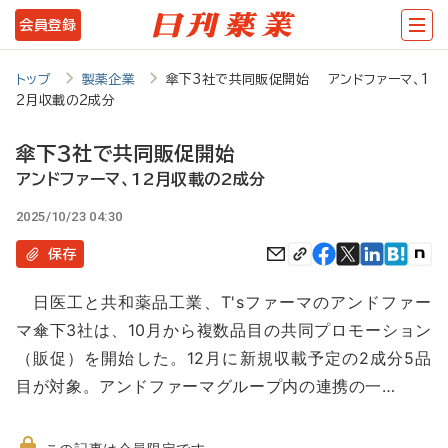
メ
会員登録
イ
ン
トップ
製薬企業
傘下3社で共同販促開始 アンドファーマ、1
2月収載の2成分
コ
ン
傘下3社で共同販促開始
テ
アンドファーマ、12月収載の2成分
ン
2025/10/23 04:30
ツ
保存
に
日医工と共和薬品工業、T'sファーマのアンドファー
移
マ傘下3社は、10月から複数品目の共同プロモーション
動
（販促）を開始した。12月に新規収載予定の2成分5品
目が対象。アンドファーマグループ内の連携の一…