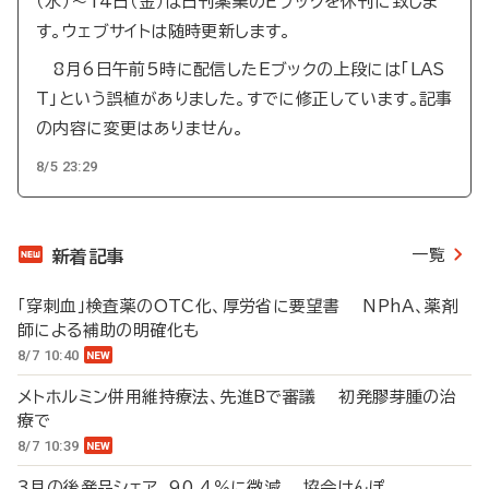
（水）～14日（金）は日刊薬業のEブックを休刊に致しま
す。ウェブサイトは随時更新します。
8月6日午前5時に配信したEブックの上段には「LAS
T」という誤植がありました。すでに修正しています。記事
の内容に変更はありません。
8/5 23:29
一覧
新着記事
「穿刺血」検査薬のOTC化、厚労省に要望書 NPhA、薬剤
師による補助の明確化も
8/7 10:40
メトホルミン併用維持療法、先進Bで審議 初発膠芽腫の治
療で
8/7 10:39
3月の後発品シェア、90.4％に微減 協会けんぽ