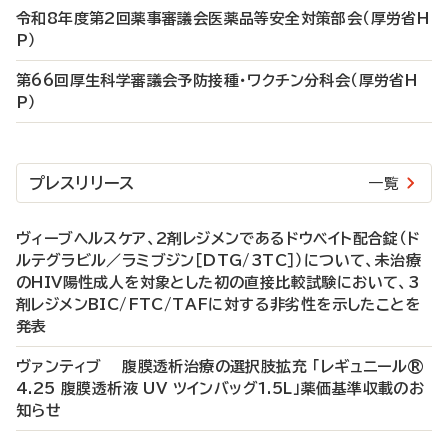
令和8年度第2回薬事審議会医薬品等安全対策部会（厚労省H
P）
第66回厚生科学審議会予防接種・ワクチン分科会（厚労省H
P）
プレスリリース
一覧
ヴィーブヘルスケア、2剤レジメンであるドウベイト配合錠（ド
ルテグラビル／ラミブジン［DTG/3TC］）について、未治療
のHIV陽性成人を対象とした初の直接比較試験において、3
剤レジメンBIC/FTC/TAFに対する非劣性を示したことを
発表
ヴァンティブ 腹膜透析治療の選択肢拡充 「レギュニール®
4.25 腹膜透析液 UV ツインバッグ1.5L」薬価基準収載のお
知らせ