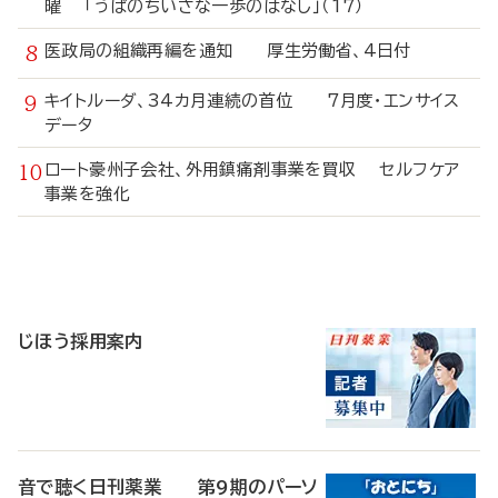
曜 「うぱのちいさな一歩のはなし」（17）
医政局の組織再編を通知 厚生労働省、4日付
キイトルーダ、34カ月連続の首位 7月度・エンサイス
データ
ロート豪州子会社、外用鎮痛剤事業を買収 セルフケア
事業を強化
寄
稿
じほう採用案内
音で聴く日刊薬業 第9期のパーソ