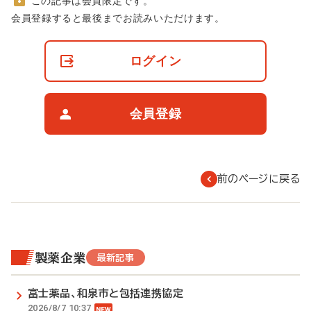
この記事は会員限定です。
非
会員登録すると最後までお読みいただけます。
会
員
の
ログイン
閲
覧
制
限
会員登録
に
つ
い
て
前のページに戻る
製薬企業
最新記事
富士薬品、和泉市と包括連携協定
2026/8/7 10:37