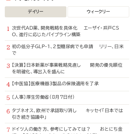
デイリー
ウィークリー
次世代AD薬、開発戦略を具体化 エーザイ・井戸CS
O、進行に応じたパイプライン構築
初の低分子GLP-1、2型糖尿病でも申請 リリー、日米
で
【決算】日本新薬が事業戦略見直し 開発の優先順位
を明確化、導出入を盛んに
【中医協】医療機器3製品の保険適用を了承
〔人事〕厚生労働省（8月7日付）
タブネオス、欧州で承認取り消し キッセイ「日本では
引き続き協議中」
ドイツ人の働き方、参考にしてみては？ おとにち金