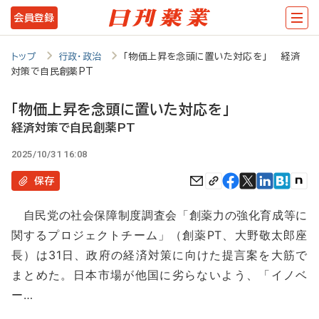
メ
会員登録
イ
ン
トップ
行政・政治
「物価上昇を念頭に置いた対応を」 経済
対策で自民創薬PT
コ
ン
「物価上昇を念頭に置いた対応を」
テ
経済対策で自民創薬PT
ン
2025/10/31 16:08
ツ
保存
に
自民党の社会保障制度調査会「創薬力の強化育成等に
移
関するプロジェクトチーム」（創薬PT、大野敬太郎座
動
長）は31日、政府の経済対策に向けた提言案を大筋で
まとめた。日本市場が他国に劣らないよう、「イノベ
ー…