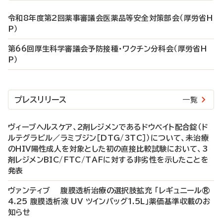
令和8年度第2回薬事審議会医薬品等安全対策部会（厚労省H
P）
第66回厚生科学審議会予防接種・ワクチン分科会（厚労省H
P）
プレスリリース
一覧
ヴィーブヘルスケア、2剤レジメンであるドウベイト配合錠（ド
ルテグラビル／ラミブジン［DTG/3TC］）について、未治療
のHIV陽性成人を対象とした初の直接比較試験において、3
剤レジメンBIC/FTC/TAFに対する非劣性を示したことを
発表
ヴァンティブ 腹膜透析治療の選択肢拡充 「レギュニール®
4.25 腹膜透析液 UV ツインバッグ1.5L」薬価基準収載のお
知らせ