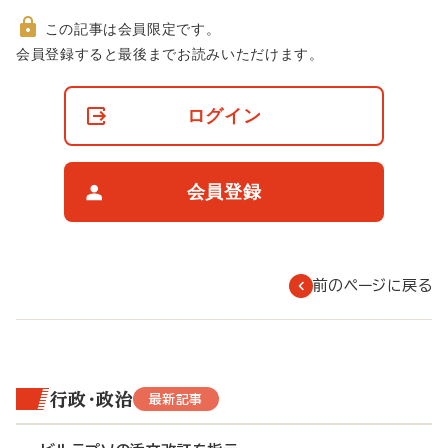
この記事は会員限定です。
非
会員登録すると最後までお読みいただけます。
会
員
の
ログイン
閲
覧
制
限
会員登録
に
つ
い
て
前のページに戻る
行政・政治
最新記事