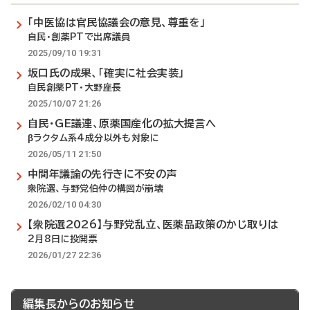
「中医協は官民協議会の意見、尊重を」
自民・創薬PTで出席議員
2025/09/10 19:31
坂口氏の成果、「確実に社会実装」
自民創薬PT・大野座長
2025/10/07 21:26
自民・GE議連、原薬国産化の拡大提言へ
βラクタム系4成分以外も対象に
2026/05/11 21:50
中間年議論の先行きに不安の声
衆院選、与野党伯仲の構図が崩壊
2026/02/10 04:30
【衆院選2026】与野党乱立、医薬品政策のかじ取りは
2月8日に投開票
2026/01/27 22:36
編集長からのお知らせ