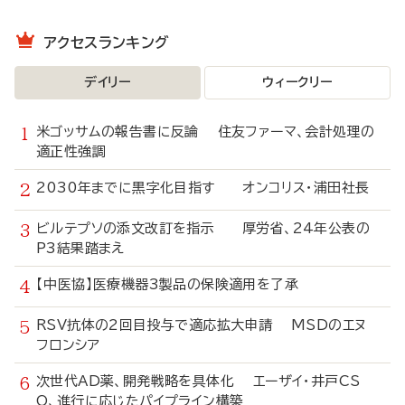
アクセスランキング
デイリー
ウィークリー
米ゴッサムの報告書に反論 住友ファーマ、会計処理の
適正性強調
2030年までに黒字化目指す オンコリス・浦田社長
ビルテプソの添文改訂を指示 厚労省、24年公表の
P3結果踏まえ
【中医協】医療機器3製品の保険適用を了承
RSV抗体の2回目投与で適応拡大申請 MSDのエヌ
フロンシア
次世代AD薬、開発戦略を具体化 エーザイ・井戸CS
O、進行に応じたパイプライン構築