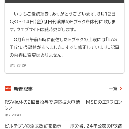
いつもご愛読頂き、ありがとうございます。8月12日
（水）～14日（金）は日刊薬業のEブックを休刊に致しま
す。ウェブサイトは随時更新します。
8月6日午前5時に配信したEブックの上段には「LAS
T」という誤植がありました。すでに修正しています。記事
の内容に変更はありません。
8/5 23:29
一覧
新着記事
RSV抗体の2回目投与で適応拡大申請 MSDのエヌフロン
シア
8/7 20:43
ビルテプソの添文改訂を指示 厚労省、24年公表のP3結