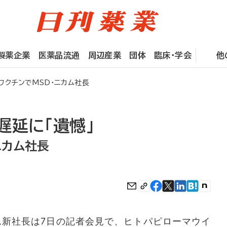
製薬企業
医薬品流通
周辺産業
団体
臨床・学会
他
ワクチンでMSD・ニカム社長
遅延に「遺憾」
ニカム社長
新社長は7日の記者会見で、ヒトパピローマウイ