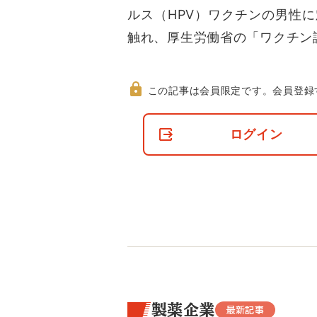
ルス（HPV）ワクチンの男性
触れ、厚生労働省の「ワクチン
この記事は会員限定です。
会員登録
非
会
ログイン
員
の
閲
覧
制
限
に
つ
い
て
製薬企業
最新記事