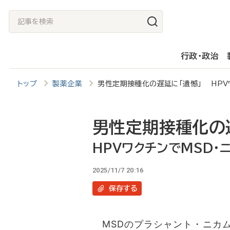
メ
記
イ
事
ン
を
行政・政治
コ
検
ン
索
トップ
製薬企業
男性定期接種化の遅延に「遺憾」 HPV
テ
ン
ツ
男性定期接種化の
に
HPVワクチンでMSD・
移
2025/11/7 20:16
動
保存
する
MSDのプラシャント・ニカム