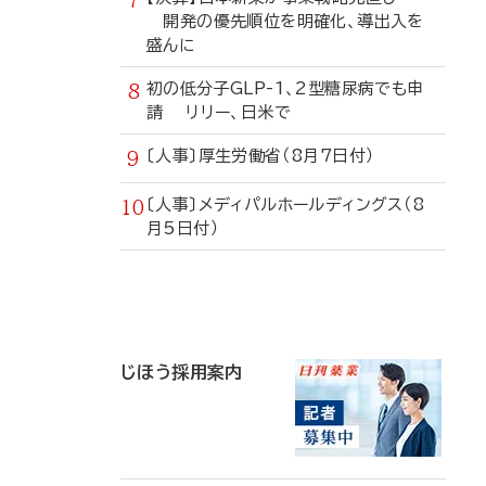
開発の優先順位を明確化、導出入を
盛んに
初の低分子GLP-1、2型糖尿病でも申
請 リリー、日米で
〔人事〕厚生労働省（8月7日付）
〔人事〕メディパルホールディングス（8
月5日付）
寄
稿
じほう採用案内