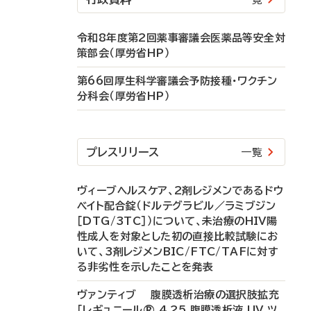
令和8年度第2回薬事審議会医薬品等安全対
策部会（厚労省HP）
第66回厚生科学審議会予防接種・ワクチン
分科会（厚労省HP）
プレスリリース
一覧
ヴィーブヘルスケア、2剤レジメンであるドウ
ベイト配合錠（ドルテグラビル／ラミブジン
［DTG/3TC］）について、未治療のHIV陽
性成人を対象とした初の直接比較試験にお
いて、3剤レジメンBIC/FTC/TAFに対す
る非劣性を示したことを発表
ヴァンティブ 腹膜透析治療の選択肢拡充
「レギュニール® 4.25 腹膜透析液 UV ツ