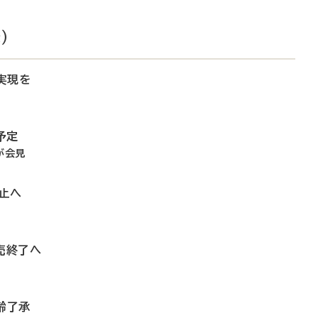
）
実現を
予定
が会見
止へ
売終了へ
齢了承