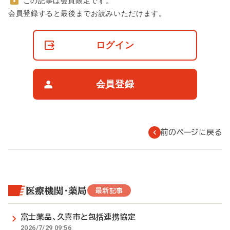
この記事は会員限定です。
非
会員登録すると最後までお読みいただけます。
会
員
の
ログイン
閲
覧
制
限
会員登録
に
つ
い
て
前のページに戻る
医療機関・薬局
最新記事
富士薬品、久喜市と包括連携協定
2026/7/29 09:56