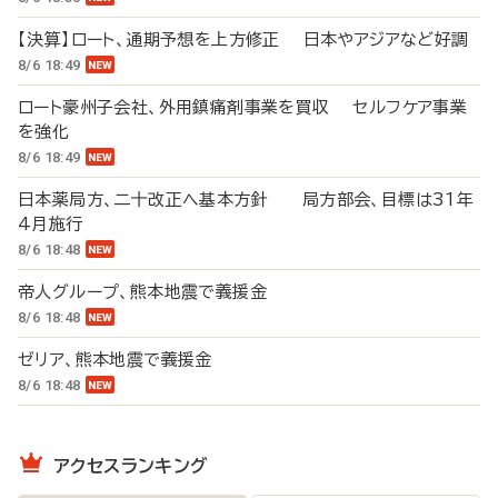
【決算】ロート、通期予想を上方修正 日本やアジアなど好調
8/6 18:49
ロート豪州子会社、外用鎮痛剤事業を買収 セルフケア事業
を強化
8/6 18:49
日本薬局方、二十改正へ基本方針 局方部会、目標は31年
4月施行
8/6 18:48
帝人グループ、熊本地震で義援金
8/6 18:48
ゼリア、熊本地震で義援金
8/6 18:48
アクセスランキング