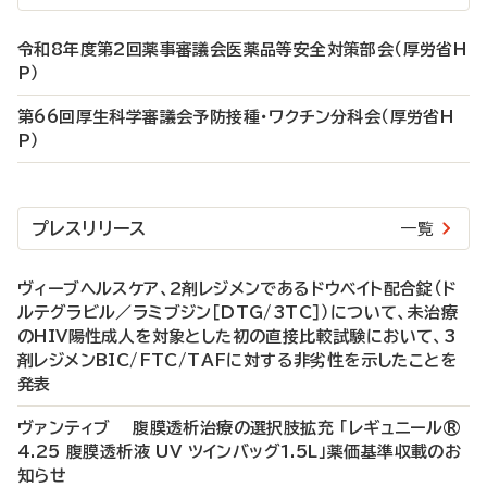
令和8年度第2回薬事審議会医薬品等安全対策部会（厚労省H
P）
第66回厚生科学審議会予防接種・ワクチン分科会（厚労省H
P）
プレスリリース
一覧
ヴィーブヘルスケア、2剤レジメンであるドウベイト配合錠（ド
ルテグラビル／ラミブジン［DTG/3TC］）について、未治療
のHIV陽性成人を対象とした初の直接比較試験において、3
剤レジメンBIC/FTC/TAFに対する非劣性を示したことを
発表
ヴァンティブ 腹膜透析治療の選択肢拡充 「レギュニール®
4.25 腹膜透析液 UV ツインバッグ1.5L」薬価基準収載のお
知らせ