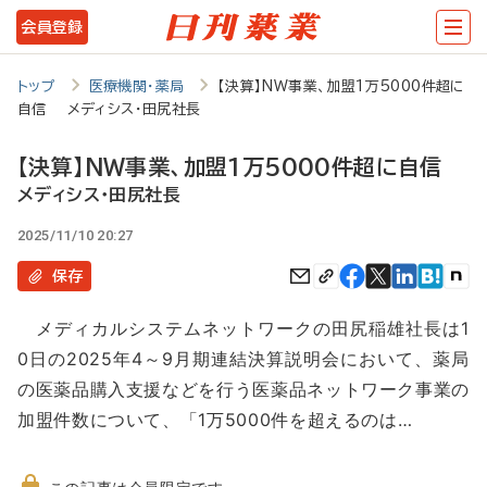
メ
会員登録
イ
ン
トップ
医療機関・薬局
【決算】NW事業、加盟1万5000件超に
自信 メディシス・田尻社長
コ
ン
【決算】NW事業、加盟1万5000件超に自信
テ
メディシス・田尻社長
ン
2025/11/10 20:27
ツ
保存
に
メディカルシステムネットワークの田尻稲雄社長は1
移
0日の2025年4～9月期連結決算説明会において、薬局
動
の医薬品購入支援などを行う医薬品ネットワーク事業の
加盟件数について、「1万5000件を超えるのは…