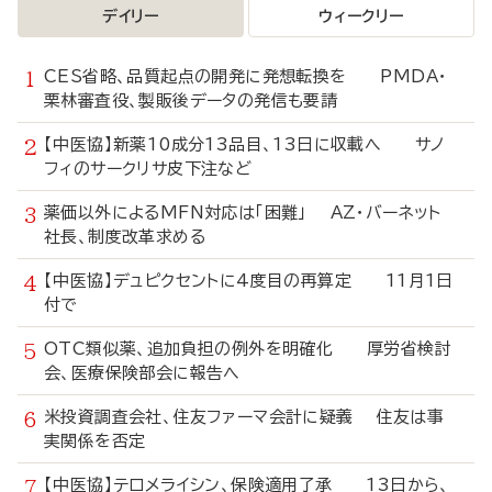
デイリー
ウィークリー
CES省略、品質起点の開発に発想転換を PMDA・
栗林審査役、製販後データの発信も要請
【中医協】新薬10成分13品目、13日に収載へ サノ
フィのサークリサ皮下注など
薬価以外によるMFN対応は「困難」 AZ・バーネット
社長、制度改革求める
【中医協】デュピクセントに4度目の再算定 11月1日
付で
OTC類似薬、追加負担の例外を明確化 厚労省検討
会、医療保険部会に報告へ
米投資調査会社、住友ファーマ会計に疑義 住友は事
実関係を否定
【中医協】テロメライシン、保険適用了承 13日から、