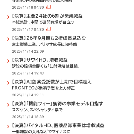
専業以外の後発品事業も拡大傾向
2025/11/18 04:30
【決算】主要24社の6割が営業減益
本紙集計、中堅で研開費増が目立つ
2025/11/17 04:30
【決算】26年9月期も2桁成長見込む
富士製薬工業、アリッサ成長に期待感
2025/11/14 22:09
【決算】サワイHD、増収減益
訴訟の賠償金響くも「知財戦略は継続」
2025/11/14 19:43
【決算】AI創薬受託数が上期で目標超え
FRONTEOが業績予想を上方修正
2025/11/14 19:11
【決算】「機能フィー」獲得の事業モデル目指す
スズケン、スペシャリティ薬で
2025/11/14 18:39
【決算】バイタルHD、医薬品卸事業は増収減益
一部施設の入札などでマイナスに