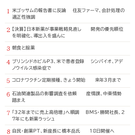
米ゴッサムの報告書に反論 住友ファーマ、会計処理の
適正性強調
【決算】日本新薬が事業戦略見直し 開発の優先順位
を明確化、導出入を盛んに
朝食と服薬
ブリンシドホビルP3、米で患者登録 シンバイオ、アデ
ノウイルス感染症で
コロナワクチン定期接種、きょう開始 来年3月まで
石油関連製品の影響調査を依頼 産情課、中東情勢
踏まえ
「32年までに売上高倍増」へ順調 BMS・勝間社長、2
7年にも新薬ラッシュ
自民・創薬PT、新座長に橋本岳氏 18日開催へ