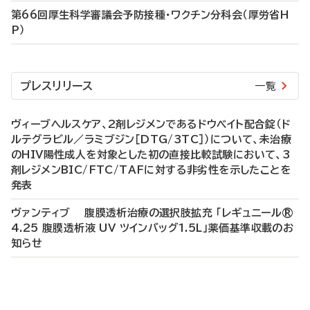
第66回厚生科学審議会予防接種・ワクチン分科会（厚労省H
P）
プレスリリース
一覧
ヴィーブヘルスケア、2剤レジメンであるドウベイト配合錠（ド
ルテグラビル／ラミブジン［DTG/3TC］）について、未治療
のHIV陽性成人を対象とした初の直接比較試験において、3
剤レジメンBIC/FTC/TAFに対する非劣性を示したことを
発表
ヴァンティブ 腹膜透析治療の選択肢拡充 「レギュニール®
4.25 腹膜透析液 UV ツインバッグ1.5L」薬価基準収載のお
知らせ
P