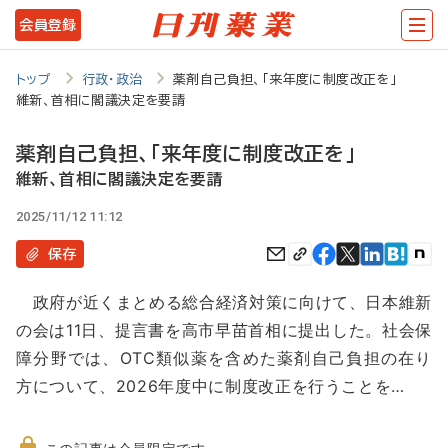
メ
会員登録
イ
ン
トップ
行政・政治
薬剤自己負担、「来年度に制度改正を」
維新、首相に閣議決定を要請
コ
ン
薬剤自己負担、「来年度に制度改正を」
テ
維新、首相に閣議決定を要請
ン
2025/11/12 11:12
ツ
保存
に
政府が近くまとめる総合経済対策に向けて、日本維新
移
の会は11日、提言書を高市早苗首相に提出した。社会保
動
障分野では、OTC類似薬を含めた薬剤自己負担の在り
方について、2026年度中に制度改正を行うことを…