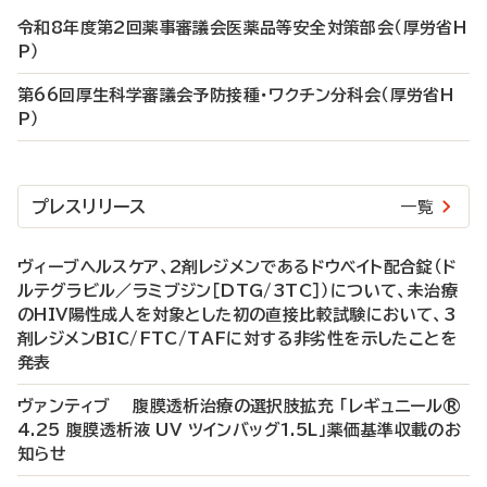
令和8年度第2回薬事審議会医薬品等安全対策部会（厚労省H
P）
第66回厚生科学審議会予防接種・ワクチン分科会（厚労省H
P）
プレスリリース
一覧
ヴィーブヘルスケア、2剤レジメンであるドウベイト配合錠（ド
ルテグラビル／ラミブジン［DTG/3TC］）について、未治療
のHIV陽性成人を対象とした初の直接比較試験において、3
剤レジメンBIC/FTC/TAFに対する非劣性を示したことを
発表
ヴァンティブ 腹膜透析治療の選択肢拡充 「レギュニール®
4.25 腹膜透析液 UV ツインバッグ1.5L」薬価基準収載のお
知らせ