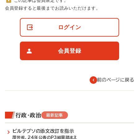
この記事は会員限定です。
非
会員登録すると最後までお読みいただけます。
会
員
の
ログイン
閲
覧
制
限
会員登録
に
つ
い
て
前のページに戻る
行政・政治
最新記事
ビルテプソの添文改訂を指示
厚労省、24年公表のP3結果踏まえ