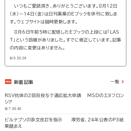
いつもご愛読頂き、ありがとうございます。8月12日
（水）～14日（金）は日刊薬業のEブックを休刊に致しま
す。ウェブサイトは随時更新します。
8月6日午前5時に配信したEブックの上段には「LAS
T」という誤植がありました。すでに修正しています。記事
の内容に変更はありません。
8/5 23:29
一覧
新着記事
RSV抗体の2回目投与で適応拡大申請 MSDのエヌフロン
シア
8/7 20:43
ビルテプソの添文改訂を指示 厚労省、24年公表のP3結
果踏まえ