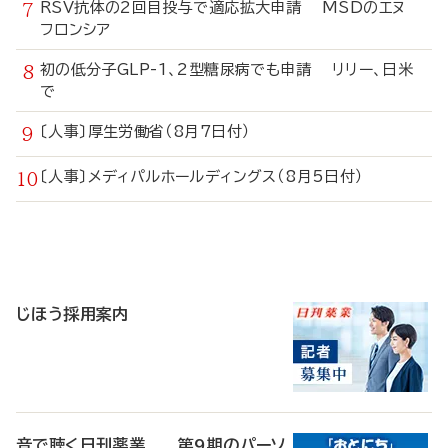
RSV抗体の2回目投与で適応拡大申請 MSDのエヌ
フロンシア
初の低分子GLP-1、2型糖尿病でも申請 リリー、日米
で
〔人事〕厚生労働省（8月7日付）
〔人事〕メディパルホールディングス（8月5日付）
寄
稿
じほう採用案内
音で聴く日刊薬業 第9期のパーソ